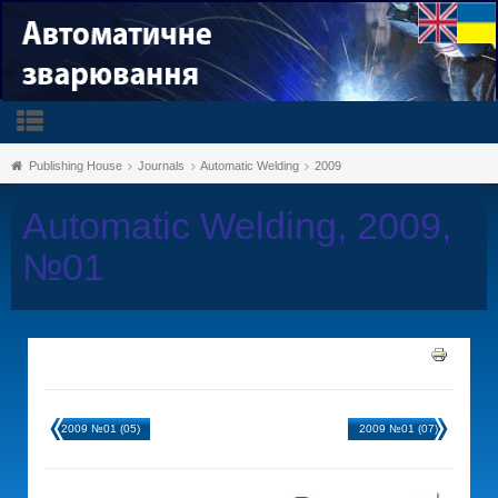
Publishing House
Journals
Automatic Welding
2009
Automatic Welding, 2009,
№01
2009 №01 (05)
2009 №01 (07)