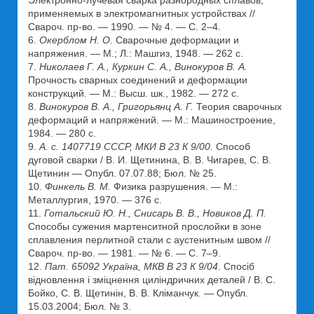
Электронно-лучевая сварка разнородных сплавов,
применяемых в электромагнитных устройствах //
Свароч. пр-во. — 1990. — № 4. — С. 2–4.
6.
Окерблом Н. О.
Сварочные деформации и
напряжения. — М.; Л.: Машгиз, 1948. — 262 с.
7.
Николаев Г. А., Куркин С. А., Винокуров В. А.
Прочность сварных соединений и деформации
конструкций. — М.: Высш. шк., 1982. — 272 с.
8.
Винокуров В. А., Григорьянц А. Г.
Теория сварочных
деформаций и напряжений. — М.: Машиностроение,
1984. — 280 с.
9.
А. с. 1407719 СССР, МКИ В 23 К 9/00.
Способ
дуговой сварки / В. И. Щетинина, В. В. Чигарев, С. В.
Щетинин — Опубл. 07.07.88; Бюл. № 25.
10.
Финкель В. М.
Физика разрушения. — М.:
Металлургия, 1970. — 376 с.
11.
Готальский Ю. Н., Снисарь В. В., Новиков Д. П.
Способы сужения мартенситной прослойки в зоне
сплавления перлитной стали с аустенитным швом //
Свароч. пр-во. — 1981. — № 6. — С. 7–9.
12.
Пат. 65092 Україна, МКВ В 23 К 9/04
. Спосіб
відновлення і зміцнення циліндричних деталей / В. С.
Бойко, С. В. Щетинін, В. В. Кліманчук. — Опубл.
15.03.2004; Бюл. № 3.