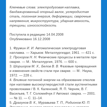
Ключевые слова: электродуговая наплавка,
бандажированный опорный валок, углеродистая
сталь, погонная энергия, деформации, сварочные
напряжения, микроструктура, ударная вязкость,
трещины, износостойкость
Поступила в редакцию 14.04.2008
Опубликовано 16.12.2008
1.
Фрумин И. И.
Автоматическая электродуговая
наплавка. — Харьков: Металлургиздат, 1961. — 421 с.
2.
Прохоров Н. Н.
Физические процессы в металле при
сварке. — М.: Металлургия, 1976. — 600 с.
3.
Шоршоров М. Х., Белов В. В.
Фазовые превращения
и изменения свойств стали при сварке. — М.: Наука,
1972. — 228 с.
4.
Влияние
погонной энергии на образование отколов
при наплавке высокоуглеродистой стали аустенитными
проволоками / В. К. Каленский, Я. П. Черняк, В. Г.
Васильев, Т. Г. Соломийчук // Автомат. сварка. — 2001.
— № 11. — С. 11–14.
5.
Драгунов В. К., Муравьева Т. П., Родионов Ю. П.