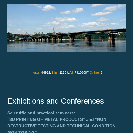
Hosts:
64972,
Hits:
11739,
All:
73101697
Online:
1
Exhibitions and Conferences
Scientific and practical seminars:
"3D PRINTING OF METAL PRODUCTS"
and
"NON-
DESTRUCTIVE TESTING AND TECHNICAL CONDITION
MONITORING"