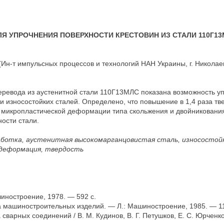
Я УПРОЧНЕНИЯ ПОВЕРХНОСТИ КРЕСТОВИН ИЗ СТАЛИ 110Г1
(Ин-т импульсных процессов и технологий НАН Украины, г. Николае
еревода из аустенитной стали 110Г13МЛС показана возможность у
 износостойких сталей. Определено, что повышение в 1,4 раза тв
й микропластической деформации типа скольжения и двойникования
ости стали.
аботка, аустенитная высокомарганцовистая сталь, износостой
 деформация, твердость
ностроение, 1978. — 592 с.
 машиностроительных изделий. — Л.: Машиностроение, 1985. — 11
варных соединений / В. М. Кудинов, В. Г. Петушков, Е. С. Юрченко 