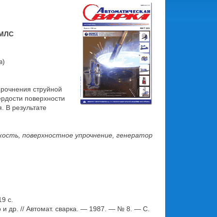
3МЛС
в)
прочнения струйной
ердости поверхности
. В результате
кость, поверхностное упрочнение, генератор
9 с.
и др. // Автомат. сварка. — 1987. — № 8. — С.