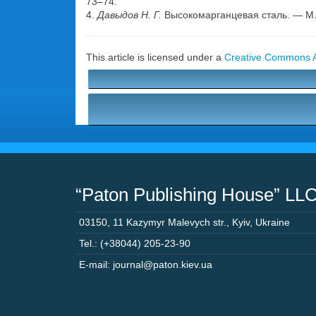
73–74.
4.
Давыдов Н. Г.
Высокомарганцевая сталь. — М.:
This article is licensed under a
Creative Commons At
“Paton Publishing House” LL
03150
,
11 Kazymyr Malevych str.
,
Kyiv
,
Ukraine
Tel.: (+38044) 205-23-90
E-mail: journal@paton.kiev.ua