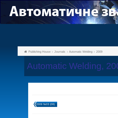
Publishing House
Journals
Automatic Welding
2009
Automatic Welding, 2
2009 №03 (08)