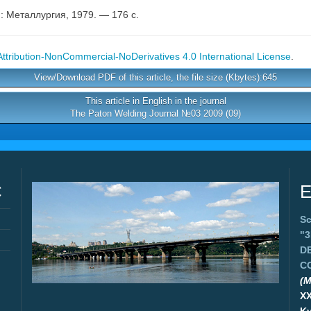
 Металлургия, 1979. — 176 c.
tribution-NonCommercial-NoDerivatives 4.0 International License
.
View/Download PDF of this article, the file size (Kbytes):645
This article in English in the journal
The Paton Welding Journal №03 2009 (09)
C
E
Sc
"
D
C
(M
X