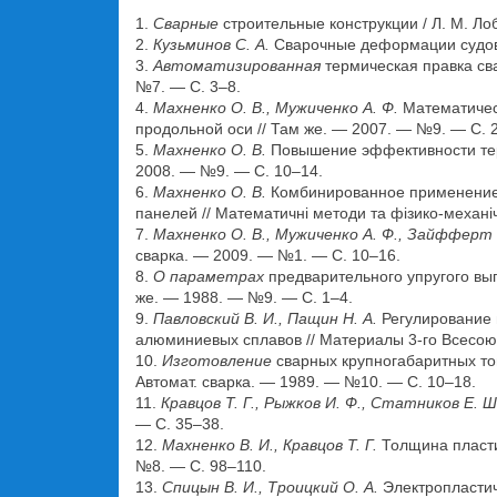
1.
Сварные
строительные конструкции / Л. М. Лоба
2.
Кузьминов С. А.
Сварочные деформации судовых
3.
Автоматизированная
термическая правка свар
№7. — С. 3–8.
4.
Махненко О. В., Мужиченко А. Ф.
Математичес
продольной оси // Там же. — 2007. — №9. — С. 
5.
Махненко О. В.
Повышение эффективности терм
2008. — №9. — С. 10–14.
6.
Махненко О. В.
Комбинированное применение с
панелей // Математичні методи та фізико-механі
7.
Махненко О. В., Мужиченко А. Ф., Зайфферт 
сварка. — 2009. — №1. — С. 10–16.
8.
О параметрах
предварительного упругого выг
же. — 1988. — №9. — С. 1–4.
9.
Павловский В. И., Пащин Н. А.
Регулирование 
алюминиевых сплавов // Материалы 3-го Всесоюз.
10.
Изготовление
сварных крупногабаритных тон
Автомат. сварка. — 1989. — №10. — С. 10–18.
11.
Кравцов Т. Г., Рыжков И. Ф., Статников Е. Ш
— С. 35–38.
12.
Махненко В. И., Кравцов Т. Г.
Толщина пласти
№8. — С. 98–110.
13.
Спицын В. И., Троицкий О. А.
Электропластич