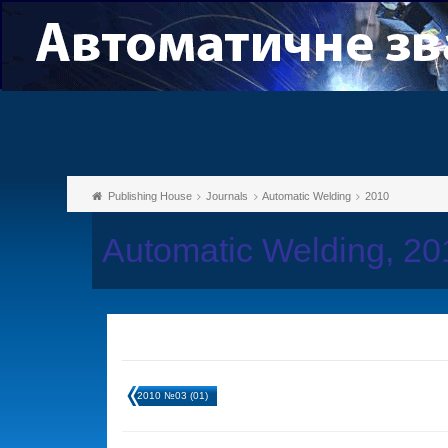
Publishing House
Journals
Automatic Welding
2010
Automatic Welding, 2
2010 №03 (01)