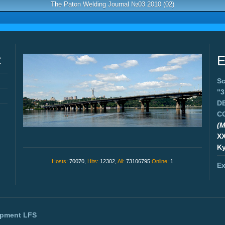
The Paton Welding Journal №03 2010 (02)
C
E
Sc
"
D
C
(M
X
Ky
Hosts:
70070,
Hits:
12302,
All:
73106795
Online:
1
Ex
opment
LFS