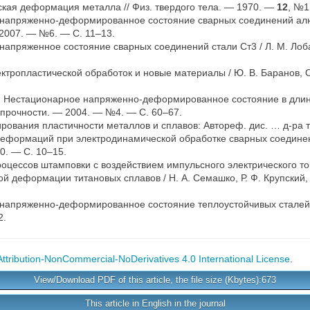
кая деформация металла // Физ. твердого тела. — 1970. —
12
, №1
напряженно-деформированное состояние сварных соединений алюми
— 2007. — №6. — С. 11–13.
пряженное состояние сварных соединений стали Ст3 / Л. М. Лобано
тропластической обработок и новые материалы / Ю. В. Баранов, О.
.
Нестационарное напряженно-деформированное состояние в длин
. прочности. — 2004. — №4. — С. 60–67.
ования пластичности металлов и сплавов: Автореф. дис. … д-ра те
формаций при электродинамической обработке сварных соединений 
0. — С. 10–15.
цессов штамповки с воздействием импульсного электрического тока
 деформации титановых сплавов / Н. А. Семашко, Р. Ф. Крупский, 
напряженно-деформированное состояние теплоустойчивых сталей / 
2.
tribution-NonCommercial-NoDerivatives 4.0 International License
.
View/Download PDF of this article, the file size (Kbytes):673
This article in English in the journal