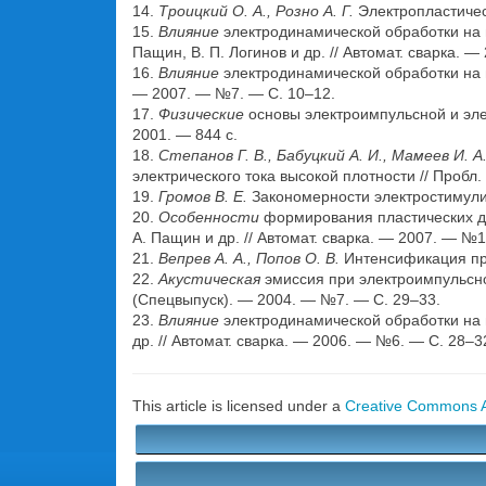
14.
Троицкий О. А., Розно А. Г.
Электропластичес
15.
Влияние
электродинамической обработки на 
Пащин, В. П. Логинов и др. // Автомат. сварка. 
16.
Влияние
электродинамической обработки на на
— 2007. — №7. — С. 10–12.
17.
Физические
основы электроимпульсной и элек
2001. — 844 с.
18.
Степанов Г. В., Бабуцкий А. И., Мамеев И. А
электрического тока высокой плотности // Пробл
19.
Громов В. Е.
Закономерности электростимулир
20.
Особенности
формирования пластических де
А. Пащин и др. // Автомат. сварка. — 2007. — №1
21.
Вепрев А. А., Попов О. В.
Интенсификация про
22.
Акустическая
эмиссия при электроимпульсной
(Спецвыпуск). — 2004. — №7. — С. 29–33.
23.
Влияние
электродинамической обработки на 
др. // Автомат. сварка. — 2006. — №6. — С. 28–3
This article is licensed under a
Creative Commons At