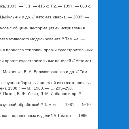
ка, 1993. — Т. 1. — 416 с; Т.2. — 1997. — 680 с.
 Цыбулькин и др. // Автомат. сварка. — 2003. —
 валов с общими деформациями искривления
атематического моделирования // Там же. —
ия процесса тепловой правки судостроительных
 правке судостроительных панелей // Автомат.
 Махненко, Е. А. Великоиваненко и др. // Там
х крупногабаритных панелей из высокопрочных
нт. 1988 г. — М., 1988. — С. 293–298.
атон, В. Ф. Уткин, Л. М. Лобанов и др. //
вуковой обработкой // Там же. — 1981. — №10.
тке наплавленных изделий // Там же. — 1986. —