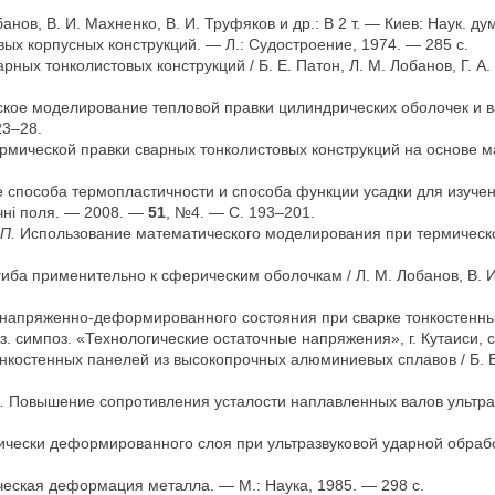
нов, В. И. Махненко, В. И. Труфяков и др.: В 2 т. — Киев: Наук. дум
 корпусных конструкций. — Л.: Судостроение, 1974. — 285 с.
ных тонколистовых конструкций / Б. Е. Патон, Л. М. Лобанов, Г. А.
кое моделирование тепловой правки цилиндрических оболочек и
23–28.
ической правки сварных тонколистовых конструкций на основе м
пособа термопластичности и способа функции усадки для изучен
чні поля. — 2008. —
51
, №4. — С. 193–201.
П.
Использование математического моделирования при термической
иба применительно к сферическим оболочкам / Л. М. Лобанов, В. И.
напряженно-деформированного состояния при сварке тонкостенны
 симпоз. «Технологические остаточные напряжения», г. Кутаиси, се
костенных панелей из высокопрочных алюминиевых сплавов / Б. Е. П
.
Повышение сопротивления усталости наплавленных валов ультраз
чески деформированного слоя при ультразвуковой ударной обрабо
еская деформация металла. — М.: Наука, 1985. — 298 с.