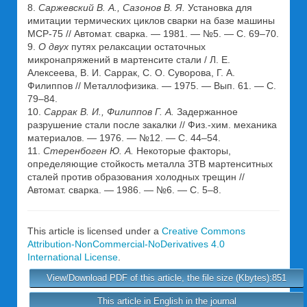
8.
Саржевский В. А., Сазонов В. Я.
Установка для
имитации термических циклов сварки на базе машины
МСР-75 // Автомат. сварка. — 1981. — №5. — С. 69–70.
9.
О двух
путях релаксации остаточных
микронапряжений в мартенсите стали / Л. Е.
Алексеева, В. И. Саррак, С. О. Суворова, Г. А.
Филиппов // Металлофизика. — 1975. — Вып. 61. — С.
79–84.
10.
Саррак В. И., Филиппов Г. А.
Задержанное
разрушение стали после закалки // Физ.-хим. механика
материалов. — 1976. — №12. — С. 44–54.
11.
Стеренбоген Ю. А.
Некоторые факторы,
определяющие стойкость металла ЗТВ мартенситных
сталей против образования холодных трещин //
Автомат. сварка. — 1986. — №6. — С. 5–8.
This article is licensed under a
Creative Commons
Attribution-NonCommercial-NoDerivatives 4.0
International License
.
View/Download PDF of this article, the file size (Kbytes):851
This article in English in the journal