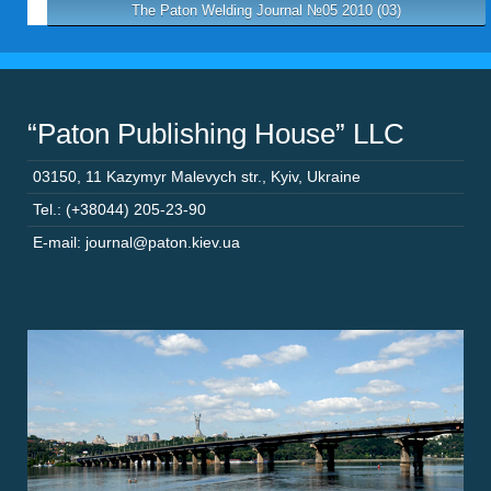
The Paton Welding Journal №05 2010 (03)
“Paton Publishing House” LLC
03150
,
11 Kazymyr Malevych str.
,
Kyiv
,
Ukraine
Tel.: (+38044) 205-23-90
E-mail: journal@paton.kiev.ua