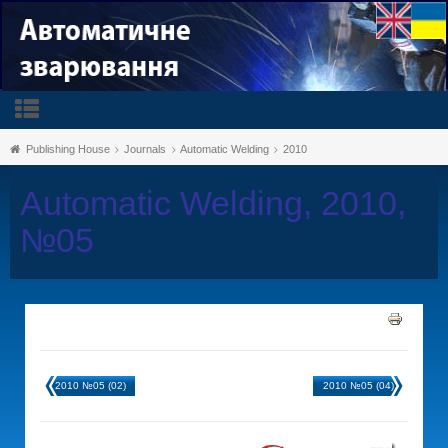
Publishing House
Journals
Automatic Welding
2010
Automatic Welding, 2010,
№05
2010 №05 (02)
2010 №05 (04)