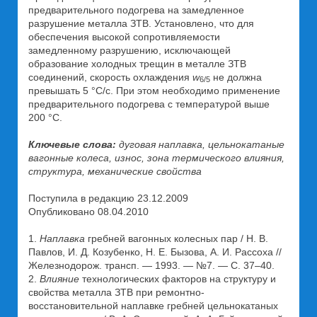
предварительного подогрева на замедленное
разрушение металла ЗТВ. Установлено, что для
обеспечения высокой сопротивляемости
замедленному разрушению, исключающей
образование холодных трещин в металле ЗТВ
соединений, скорость охлаждения
w
не должна
6/5
превышать 5 °С/с. При этом необходимо применение
предварительного подогрева с температурой выше
200 °С.
Ключевые слова:
дуговая наплавка, цельнокатаные
вагонные колеса, износ, зона термического влияния,
структура, механические свойства
Поступила в редакцию 23.12.2009
Опубликовано 08.04.2010
1.
Наплавка
гребней вагонных колесных пар / Н. В.
Павлов, И. Д. Козубенко, Н. Е. Бызова, А. И. Рассоха //
Железнодорож. трансп. — 1993. — №7. — С. 37–40.
2.
Влияние
технологических факторов на структуру и
свойства металла ЗТВ при ремонтно-
восстановительной наплавке гребней цельнокатаных