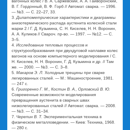
вагонных колес / В. А. Саржевский, А. А. Гайворонский,
В. Г. Гордонный, В. Ф. Горб // Автомат. сварка. — 1996.
— №3. — С. 22–27, 33.
3.
Дилатометрические
характеристики и диаграммы
анизотермического распада аустенита колесной стали
марки 2 / Г. Д. Кузьмина, С. Н. Киселев, Н. Н. Воронин,
А. А. Куликов // Свароч. пр-во. — 1997. — №12. — С.
3–5.
4.
Исследование
тепловых процессов и
структурообразования при двухдуговой наплавке колес
вагонов на основе компьютерного моделирования / С.
Н. Киселев, Н. Н. Воронин, Г. Д. Кузьмина и др. // Там
же. — 2000. — №3. — С. 3–8.
5.
Макаров Э. Л.
Холодные трещины при сварке
легированных сталей. — М.: Машиностроение, 1981.
— 247 с.
6.
Григоренко Г. М., Костин В. А., Орловский В. Ю.
Современные возможности моделирования
превращения аустенита в сварных швах
низколегированных сталей // Автомат. сварка. — 2008.
— №3. — С. 31–34.
7.
Черепин В. Т.
Экспериментальная техника в
физическом металловедении. — Киев: Техника, 1968.
— 280 с.