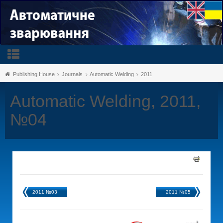
Publishing House
Journals
Automatic Welding
2011
Automatic Welding, 2011,
№04
2011 №03
2011 №05