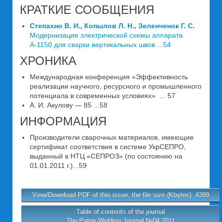
КРАТКИЕ СООБЩЕНИЯ
Степахно В. И., Копылов Л. Н., Зеленченок Г. С.
Модернизация электрической схемы аппарата
А-1150 для сварки вертикальных швов ...54
ХРОНИКА
Международная конференция «Эффективность
реализации научного, ресурсного и промышленного
потенциала в современных условиях» ... 57
А. И. Акулову — 85 ...58
ИНФОРМАЦИЯ
Производители сварочных материалов, имеющие
сертификат соответствия в системе УкрСЕПРО,
выданный в НТЦ «СЕПРОЗ» (по состоянию на
01.01.2011 г.)...59
View/Download PDF of this issue, the file size (Kbytes): 4389
Table of contents of the journal
The Paton Welding Journal №04 2011