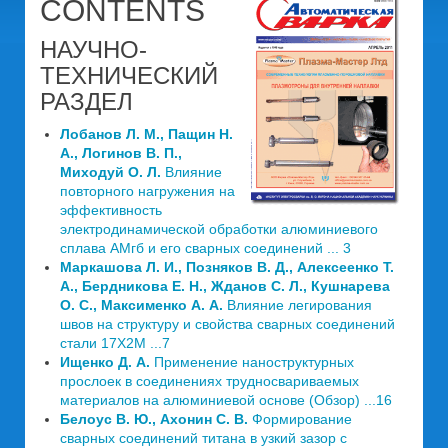
CONTENTS
НАУЧНО-
ТЕХНИЧЕСКИЙ
РАЗДЕЛ
Лобанов Л. М., Пащин Н.
А., Логинов В. П.,
Миходуй О. Л.
Влияние
повторного нагружения на
эффективность
электродинамической обработки алюминиевого
сплава АМгб и его сварных соединений ... 3
Маркашова Л. И., Позняков В. Д., Алексеенко Т.
А., Бердникова Е. Н., Жданов С. Л., Кушнарева
О. С., Максименко А. А.
Влияние легирования
швов на структуру и свойства сварных соединений
стали 17Х2М ...7
Ищенко Д. А.
Применение наноструктурных
прослоек в соединениях трудносвариваемых
материалов на алюминиевой основе (Обзор) ...16
Белоус В. Ю., Ахонин С. В.
Формирование
сварных соединений титана в узкий зазор с