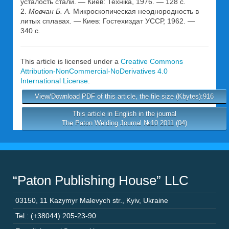
усталость стали. — Киев: Техніка, 1976. — 128 с.
2.
Мовчан Б. А.
Микроскопическая неоднородность в
литых сплавах. — Киев: Гостехиздат УССР, 1962. —
340 с.
This article is licensed under a
Creative Commons
Attribution-NonCommercial-NoDerivatives 4.0
International License
.
View/Download PDF of this article, the file size (Kbytes):916
This article in English in the journal
The Paton Welding Journal №10 2011 (04)
“Paton Publishing House” LLC
03150
,
11 Kazymyr Malevych str.
,
Kyiv
,
Ukraine
Tel.: (+38044) 205-23-90