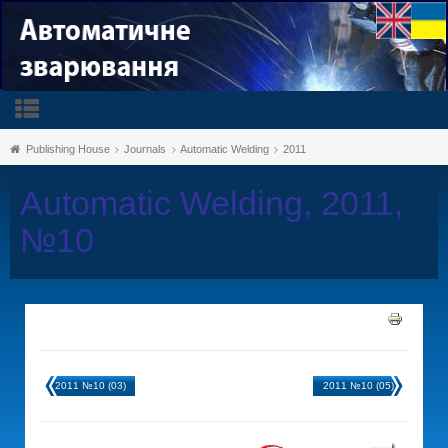
Publishing House
Journals
Automatic Welding
2011
Automatic Welding, 2011,
№10
2011 №10 (03)
2011 №10 (05)