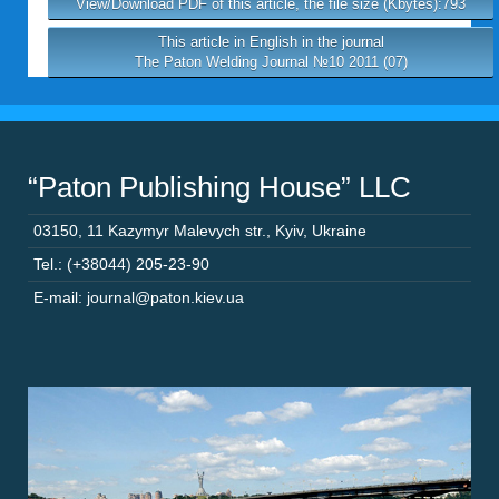
View/Download PDF of this article, the file size (Kbytes):793
This article in English in the journal
The Paton Welding Journal №10 2011 (07)
“Paton Publishing House” LLC
03150
,
11 Kazymyr Malevych str.
,
Kyiv
,
Ukraine
Tel.: (+38044) 205-23-90
E-mail: journal@paton.kiev.ua