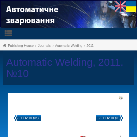
Publishing House
Journals
Automatic Welding
2011
Automatic Welding, 2011,
№10
2011 №10 (06)
2011 №10 (08)