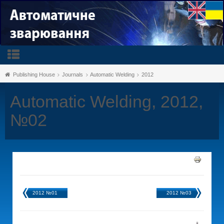
Publishing House
Journals
Automatic Welding
2012
Automatic Welding, 2012,
№02
2012 №01
2012 №03