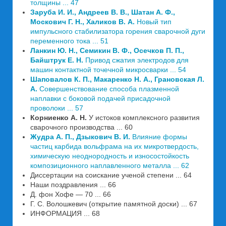
толщины ... 47
Заруба И. И., Андреев В. В., Шатан А. Ф.,
Москович Г. Н., Халиков В. А.
Новый тип
импульсного стабилизатора горения сварочной дуги
переменного тока ... 51
Ланкин Ю. Н., Семикин В. Ф., Осечков П. П.,
Байштрук Е. Н.
Привод сжатия электродов для
машин контактной точечной микросварки ... 54
Шаповалов К. П., Макаренко Н. А., Грановская Л.
А.
Совершенствование способа плазменной
наплавки с боковой подачей присадочной
проволоки ... 57
Корниенко А. Н.
У истоков комплексного развития
сварочного производства ... 60
Жудра А. П., Дзыкович В. И.
Влияние формы
частиц карбида вольфрама на их микротвердость,
химическую неоднородность и износостойкость
композиционного наплавленного металла ... 62
Диссертации на соискание ученой степени ... 64
Наши поздравления ... 66
Д. фон Хофе — 70 ... 66
Г. С. Волошкевич (открытие памятной доски) ... 67
ИНФОРМАЦИЯ ... 68