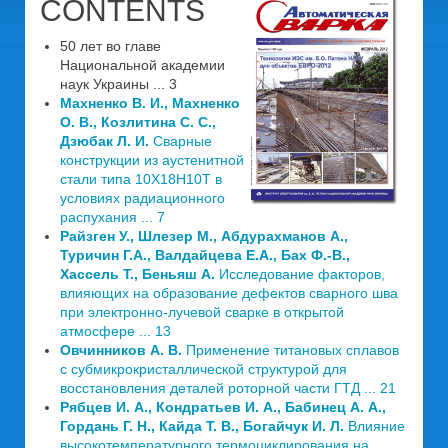
CONTENTS
50 лет во главе
Национальной академии
наук Украины ... 3
Махненко В. И., Махненко
О. В., Козлитина С. С.,
Дзюбак Л. И.
Сварные
конструкции из аустенитной
стали типа 10Х18Н10Т в
условиях радиационного
распухания ... 7
Райзген У., Шлезер М., Абдурахманов А.,
Туричин Г.А., Валдайцева Е.А., Бах Ф.-В.,
Хассель Т., Беньяш А.
Исследование факторов,
влияющих на образование дефектов сварного шва
при электронно-лучевой сварке в открытой
атмосфере ... 13
Овчинников А. В.
Применение титановых сплавов
с субмикрокристаллической структурой для
восстановления деталей роторной части ГТД ... 21
Рябцев И. А., Кондратьев И. А., Бабинец А. А.,
Гордань Г. Н., Кайда Т. В., Богайчук И. Л.
Влияние
высокотемпературного термоциклирования на