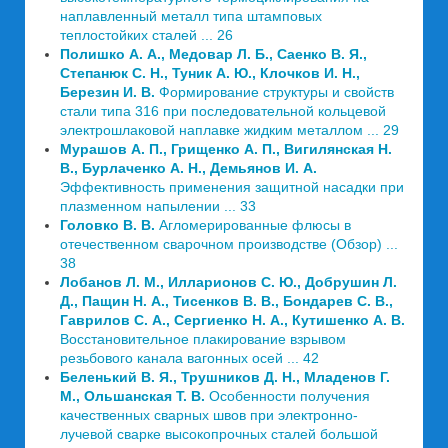
наплавленный металл типа штамповых
теплостойких сталей ... 26
Полишко А. А., Медовар Л. Б., Саенко В. Я.,
Степанюк С. Н., Туник А. Ю., Клочков И. Н.,
Березин И. В.
Формирование структуры и свойств
стали типа 316 при последовательной кольцевой
электрошлаковой наплавке жидким металлом ... 29
Мурашов А. П., Грищенко А. П., Вигилянская Н.
В., Бурлаченко А. Н., Демьянов И. А.
Эффективность применения защитной насадки при
плазменном напылении ... 33
Головко В. В.
Агломерированные флюсы в
отечественном сварочном производстве (Обзор) ...
38
Лобанов Л. М., Илларионов С. Ю., Добрушин Л.
Д., Пащин Н. А., Тисенков В. В., Бондарев С. В.,
Гаврилов С. А., Сергиенко Н. А., Кутишенко А. В.
Восстановительное плакирование взрывом
резьбового канала вагонных осей ... 42
Беленький В. Я., Трушников Д. Н., Младенов Г.
М., Ольшанская Т. В.
Особенности получения
качественных сварных швов при электронно-
лучевой сварке высокопрочных сталей большой