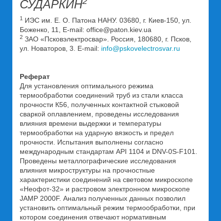
2
СУДАРКИН
1
ИЭС им. Е. О. Патона НАНУ. 03680, г. Киев-150, ул.
Боженко, 11, E-mail: office@paton.kiev.ua
2
ЗАО «Псковэлектросвар». Россия, 180680, г. Псков,
ул. Новаторов, 3. E-mail:
info@pskovelectrosvar.ru
Реферат
Для установления оптимального режима
термообработки соединений труб из стали класса
прочности К56, полученных контактной стыковой
сваркой оплавлением, проведены исследования
влияния времени выдержки и температуры
термообработки на ударную вязкость и предел
прочности. Испытания выполнены согласно
международным стандартам API 1104 и DNV-0S-F101.
Проведены металлографические исследования
влияния микроструктуры на прочностные
характеристики соединений на световом микроскопе
«Неофот-32» и растровом электронном микроскопе
JAMP 2000F. Анализ полученных данных позволил
установить оптимальный режим термообработки, при
котором соединения отвечают нормативным