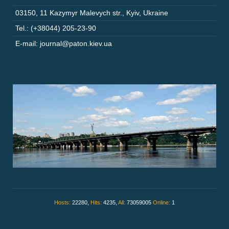
03150
,
11 Kazymyr Malevych str.
,
Kyiv
,
Ukraine
Tel.: (+38044) 205-23-90
E-mail: journal@paton.kiev.ua
Hosts:
22280,
Hits:
4235,
All:
73059005
Online:
1