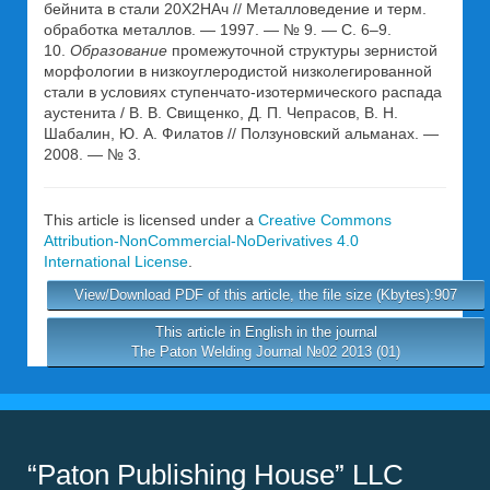
бейнита в стали 20Х2НАч // Металловедение и терм.
обработка металлов. — 1997. — № 9. — С. 6–9.
10.
Образование
промежуточной структуры зернистой
морфологии в низкоуглеродистой низколегированной
стали в условиях ступенчато-изотермического распада
аустенита / В. В. Свищенко, Д. П. Чепрасов, В. Н.
Шабалин, Ю. А. Филатов // Ползуновский альманах. —
2008. — № 3.
This article is licensed under a
Creative Commons
Attribution-NonCommercial-NoDerivatives 4.0
International License
.
View/Download PDF of this article, the file size (Kbytes):907
This article in English in the journal
The Paton Welding Journal №02 2013 (01)
“Paton Publishing House” LLC