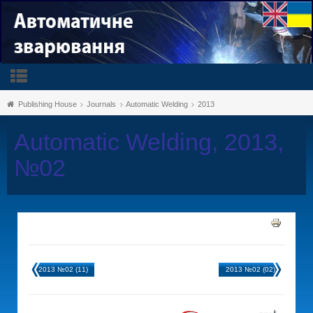
Publishing House
Journals
Automatic Welding
2013
Automatic Welding, 2013,
№02
2013 №02 (11)
2013 №02 (02)