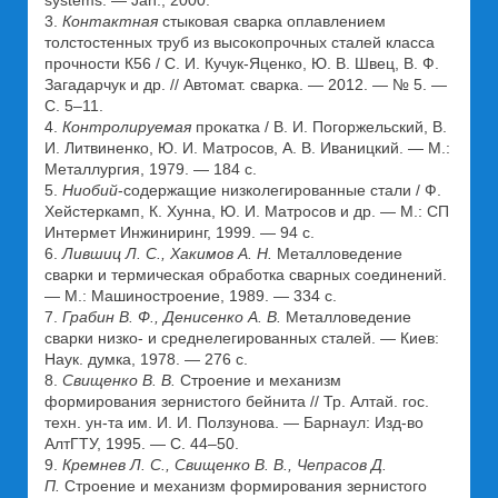
systems. — Jan., 2000.
3.
Контактная
стыковая сварка оплавлением
толстостенных труб из высокопрочных сталей класса
прочности К56 / С. И. Кучук-Яценко, Ю. В. Швец, В. Ф.
Загадарчук и др. // Автомат. сварка. — 2012. — № 5. —
С. 5–11.
4.
Контролируемая
прокатка / В. И. Погоржельский, В.
И. Литвиненко, Ю. И. Матросов, А. В. Иваницкий. — М.:
Металлургия, 1979. — 184 с.
5.
Ниобий
-содержащие низколегированные стали / Ф.
Хейстеркамп, К. Хунна, Ю. И. Матросов и др. — М.: СП
Интермет Инжиниринг, 1999. — 94 с.
6.
Лившиц Л. С., Хакимов А. Н.
Металловедение
сварки и термическая обработка сварных соединений.
— М.: Машиностроение, 1989. — 334 с.
7.
Грабин В. Ф., Денисенко А. В.
Металловедение
сварки низко- и среднелегированных сталей. — Киев:
Наук. думка, 1978. — 276 с.
8.
Свищенко В. В.
Строение и механизм
формирования зернистого бейнита // Тр. Алтай. гос.
техн. ун-та им. И. И. Ползунова. — Барнаул: Изд-во
АлтГТУ, 1995. — С. 44–50.
9.
Кремнев Л. С., Свищенко В. В., Чепрасов Д.
П.
Строение и механизм формирования зернистого