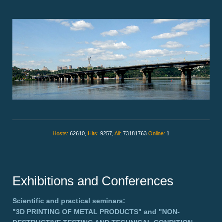
Hosts:
62610,
Hits:
9257,
All:
73181763
Online:
1
Exhibitions and Conferences
Scientific and practical seminars:
"3D PRINTING OF METAL PRODUCTS"
and
"NON-