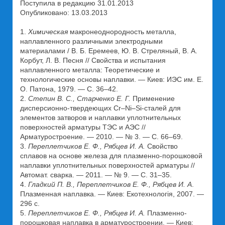
Поступила в редакцию 31.01.2013
Опубликовано: 13.03.2013
1.
Химическая
макронеоднородность металла,
наплавленного различными электродными
материалами / В. Б. Еремеев, Ю. В. Стреляный, В. А.
Корбут, Л. В. Песня // Свойства и испытания
наплавленного металла: Теоретические и
технологические основы наплавки. — Киев: ИЭС им. Е.
О. Патона, 1979. — С. 36–42.
2.
Степин В. С., Старченко Е. Г.
Применение
дисперсионно-твердеющих Cr–Ni–Si-сталей для
элементов затворов и наплавки уплотнительных
поверхностей арматуры ТЭС и АЭС //
Арматуростроение. — 2010. — № 3. — С. 66–69.
3.
Переплетчиков Е. Ф., Рябцев И. А.
Свойство
сплавов на основе железа для плазменно-порошковой
наплавки уплотнительных поверхностей арматуры //
Автомат. сварка. — 2011. — № 9. — С. 31–35.
4.
Гладкий П. В., Переплетчиков Е. Ф., Рябцев И. А
.
Плазменная наплавка. — Киев: Екотехнологія, 2007. —
296 с.
5.
Переплетчиков Е. Ф., Рябцев И. А.
Плазменно-
порошковая наплавка в арматуростроении. — Киев: