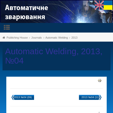
Publishing House
Journals
Automatic Welding
2013
Automatic Welding, 2013,
№04
2013 №04 (09)
2013 №04 (11)