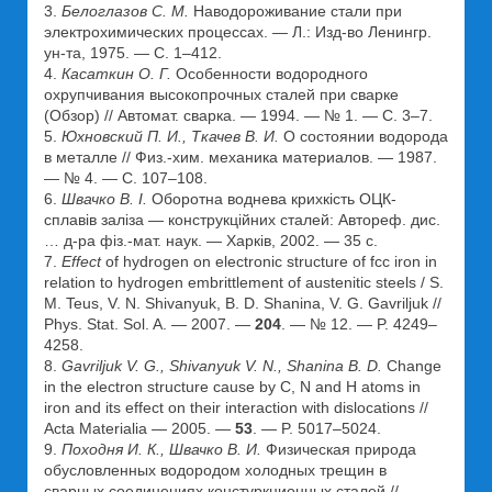
3.
Белоглазов С. М.
Наводороживание стали при
электрохимических процессах. — Л.: Изд-во Ленингр.
ун-та, 1975. — С. 1–412.
4.
Касаткин О. Г.
Особенности водородного
охрупчивания высокопрочных сталей при сварке
(Обзор) // Автомат. сварка. — 1994. — № 1. — С. 3–7.
5.
Юхновский П. И., Ткачев В. И.
О состоянии водорода
в металле // Физ.-хим. механика материалов. — 1987.
— № 4. — С. 107–108.
6.
Швачко В. I.
Оборотна воднева крихкість ОЦК-
сплавів заліза — конструкційних сталей: Автореф. дис.
… д-ра фіз.-мат. наук. — Харків, 2002. — 35 с.
7.
Effect
of hydrogen on electronic structure of fcc iron in
relation to hydrogen embrittlement of austenitic steels / S.
M. Teus, V. N. Shivanyuk, B. D. Shanina, V. G. Gavriljuk //
Phys. Stat. Sol. A. — 2007. —
204
. — № 12. — P. 4249–
4258.
8.
Gavriljuk V. G., Shivanyuk V. N., Shanina B. D.
Change
in the electron structure cause by C, N and H atoms in
iron and its effect on their interaction with dislocations //
Acta Materialia — 2005. —
53
. — P. 5017–5024.
9.
Походня И. К., Швачко В. И.
Физическая природа
обусловленных водородом холодных трещин в
сварных соединениях констуркционных сталей //