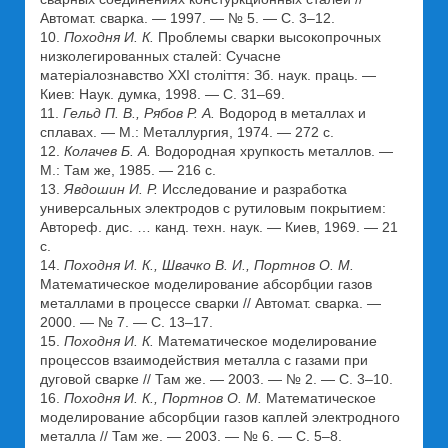
Автомат. сварка. — 1997. — № 5. — С. 3–12.
10.
Походня И. К.
Проблемы сварки высокопрочных
низколегированных сталей: Сучасне
матеріалознавство XXI століття: Зб. наук. праць. —
Киев: Наук. думка, 1998. — С. 31–69.
11.
Гельд П. В., Рябов Р. А.
Водород в металлах и
сплавах. — М.: Металлургия, 1974. — 272 с.
12.
Колачев Б. А.
Водородная хрупкость металлов. —
М.: Там же, 1985. — 216 с.
13.
Явдошин И. Р.
Исследование и разработка
универсальных электродов с рутиловым покрытием:
Автореф. дис. … канд. техн. наук. — Киев, 1969. — 21
с.
14.
Походня И. К., Швачко В. И., Портнов О. М.
Математическое моделирование абсорбции газов
металлами в процессе сварки // Автомат. сварка. —
2000. — № 7. — С. 13–17.
15.
Походня И. К.
Математическое моделирование
процессов взаимодействия металла с газами при
дуговой сварке // Там же. — 2003. — № 2. — С. 3–10.
16.
Походня И. К., Портнов О. М.
Математическое
моделирование абсорбции газов каплей электродного
металла // Там же. — 2003. — № 6. — С. 5–8.