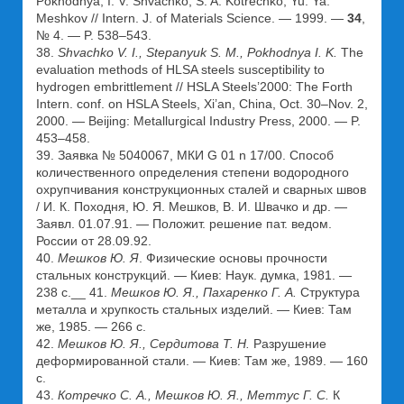
Pokhodnya, I. V. Shvachko, S. A. Kotrechko, Yu. Ya.
Meshkov // Intern. J. of Materials Science. — 1999. —
34
,
№ 4. — P. 538–543.
38.
Shvachko V. I., Stepanyuk S. M., Pokhodnya I. K.
The
evaluation methods of HLSA steels susceptibility to
hydrogen embrittlement // HSLA Steels’2000: The Forth
Intern. conf. on HSLA Steels, Xi’an, China, Oct. 30–Nov. 2,
2000. — Beijing: Metallurgical Industry Press, 2000. — P.
453–458.
39. Заявка № 5040067, МКИ G 01 n 17/00. Способ
количественного определения степени водородного
охрупчивания конструкционных сталей и сварных швов
/ И. К. Походня, Ю. Я. Мешков, В. И. Швачко и др. —
Заявл. 01.07.91. — Положит. решение пат. ведом.
России от 28.09.92.
40.
Мешков Ю. Я
. Физические основы прочности
стальных конструкций. — Киев: Наук. думка, 1981. —
238 с.__ 41.
Мешков Ю. Я., Пахаренко Г. А.
Структура
металла и хрупкость стальных изделий. — Киев: Там
же, 1985. — 266 с.
42.
Мешков Ю. Я., Сердитова Т. Н.
Разрушение
деформированной стали. — Киев: Там же, 1989. — 160
с.
43.
Котречко С. А., Мешков Ю. Я., Меттус Г. С.
К