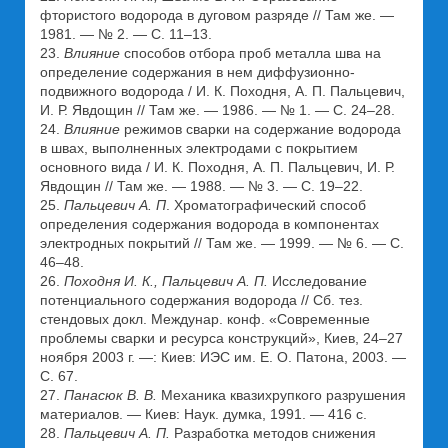
фтористого водорода в дуговом разряде // Там же. —
1981. — № 2. — С. 11–13.
23.
Влияние
способов отбора проб металла шва на
определение содержания в нем диффузионно-
подвижного водорода / И. К. Походня, А. П. Пальцевич,
И. Р. Явдощин // Там же. — 1986. — № 1. — С. 24–28.
24.
Влияние
режимов сварки на содержание водорода
в швах, выполненных электродами с покрытием
основного вида / И. К. Походня, А. П. Пальцевич, И. Р.
Явдощин // Там же. — 1988. — № 3. — С. 19–22.
25.
Пальцевич А. П
. Хроматографический способ
определения содержания водорода в компонентах
электродных покрытий // Там же. — 1999. — № 6. — С.
46–48.
26.
Походня И. К., Пальцевич А. П.
Исследование
потенциального содержания водорода // Сб. тез.
cтендовых докл. Междунар. конф. «Современные
проблемы сварки и ресурса конструкций», Киев, 24–27
ноября 2003 г. —: Киев: ИЭС им. Е. О. Патона, 2003. —
С. 67.
27.
Панасюк В. В.
Механика квазихрупкого разрушения
материалов. — Киев: Наук. думка, 1991. — 416 с.
28.
Пальцевич А. П.
Разработка методов снижения