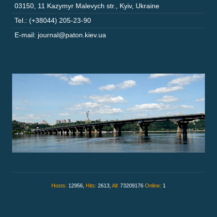
03150
,
11 Kazymyr Malevych str.
,
Kyiv
,
Ukraine
Tel.: (+38044) 205-23-90
E-mail: journal@paton.kiev.ua
Hosts:
12956,
Hits:
2613,
All:
73209176
Online:
1