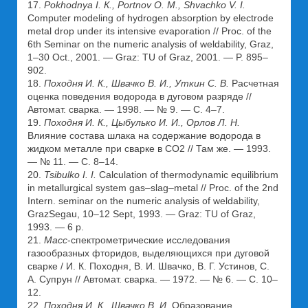
17.
Pokhodnya I.
К
., Portnov
О
.
М
., Shvachko V. I.
Computer modeling of hydrogen absorption by electrode
metal drop under its intensive evaporation // Proc. of the
6th Seminar on the numeric analysis of weldability, Graz,
1–30 Oct., 2001. — Graz: TU of Graz, 2001. — P. 895–
902.
18.
Походня И. К., Швачко В. И., Уткин С. В.
Расчетная
оценка поведения водорода в дуговом разряде //
Автомат. сварка. — 1998. — № 9. — С. 4–7.
19.
Походня И. К., Цыбулько И. И., Орлов Л. Н.
Влияние состава шлака на содержание водорода в
жидком металле при сварке в CO2 // Там же. — 1993.
— № 11. — С. 8–14.
20.
Tsibulko I. I.
Calculation of thermodynamic equilibrium
in metallurgical system gas–slag–metal // Proc. of the 2nd
Intern. seminar on the numeric analysis of weldability,
GrazSegau, 10–12 Sept, 1993. — Graz: TU of Graz,
1993. — 6 p.
21.
Масс
-спектрометрические исследования
газообразных фторидов, выделяющихся при дуговой
сварке / И. К. Походня, В. И. Швачко, В. Г. Устинов, С.
А. Супрун // Автомат. сварка. — 1972. — № 6. — С. 10–
12.
22.
Походня И. К., Швачко В. И.
Образование