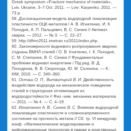
Greek symposium «Fracture mechanics of materials»,
Lviv, Ukraine, 3–7 Oct. 2011. — Lviv: Karpenko, 2011. —
73 p.
58.
Дислокационная
модель водородной локализации
пластичности ОЦК металлов / А. В. Игнатенко, И. К.
Походня, А. П. Пальцевич, В. С. Синюк // Автомат.
cварка. — 2012. — № 3. — С. 22–27.
59. http://dfmn2011.imetran.ru/2011/index.php.
60.
Закономірності
водневого розтріскування зварних
з’єднань ВМНЛ сталей / О. В. Ігнатенко, І. К. Походня,
С. М. Степанюк, В. С. Синюк // Фундаментальні
проблеми водневої енергетики / Під ред. В. Д.
Походенка, В. В. Скорохода, Ю. М. Солоніна. — К.:
КІМ, 2010. — С. 340–360.
61.
Осташ О. П., Витвитцкий В. И.
Двойственность
воздействия водорода на механическое поведение
сталей и структурная оптимизация их
водородостойкости // Физ.-хим. механика материалов.
— 2011. — № 4. — С. 4–19.
62.
Игнатенко А. В., Синюк В. С.
Влияние водородной
локализации пластичности и сложнонапряженного
состояния на прочность метала // Сб. тр. VI междунар.
конф. «Математическое моделирование и
информационные технологии в сварке и родственных