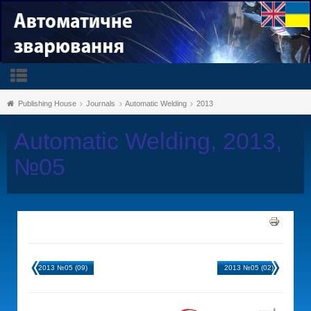
Publishing House
Journals
Automatic Welding
2013
Automatic Welding, 2013,
№05
2013 №05 (09)
2013 №05 (02)