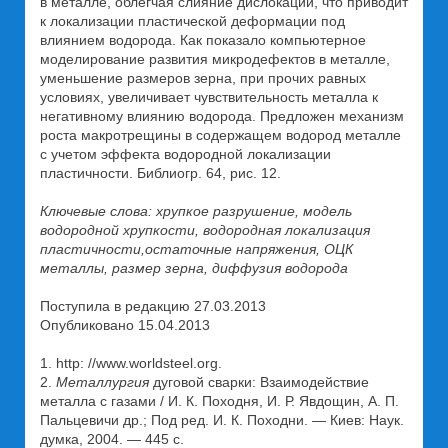
в металле, облегчая слияние дислокаций, что приводит
к локализации пластической деформации под
влиянием водорода. Как показало компьютерное
моделирование развития микродефектов в металле,
уменьшение размеров зерна, при прочих равных
условиях, увеличивает чувствительность металла к
негативному влиянию водорода. Предложен механизм
роста макротрещины в содержащем водород металле
с учетом эффекта водородной локализации
пластичности. Библиогр. 64, рис. 12.
Ключевые слова: хрупкое разрушение, модель
водородной хрупкости, водородная локализация
пластичности,остаточные напряжения, ОЦК
металлы, размер зерна, диффузия водорода
Поступила в редакцию 27.03.2013
Опубликовано 15.04.2013
1. http: //www.worldsteel.org.
2.
Металлургия
дуговой сварки: Взаимодействие
металла с газами / И. К. Походня, И. Р. Явдощин, А. П.
Пальцевичи др.; Под ред. И. К. Походни. — Киев: Наук.
думка, 2004. — 445 с.