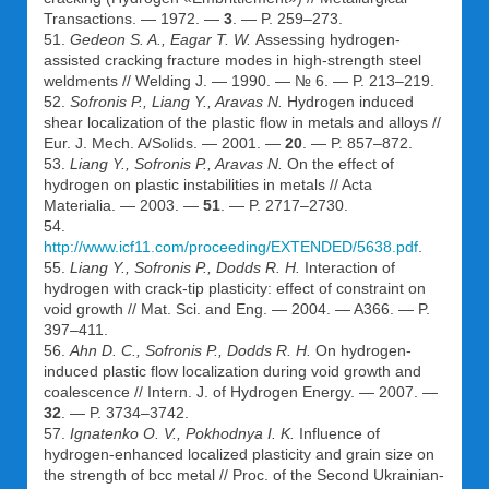
Transactions. — 1972. —
3
. — P. 259–273.
51.
Gedeon S. A., Eagar T. W.
Assessing hydrogen-
assisted cracking fracture modes in high-strength steel
weldments // Welding J. — 1990. — № 6. — P. 213–219.
52.
Sofronis P., Liang Y., Aravas N.
Hydrogen induced
shear localization of the plastic flow in metals and alloys //
Eur. J. Mech. A/Solids. — 2001. —
20
. — P. 857–872.
53.
Liang Y., Sofronis P., Aravas N.
On the effect of
hydrogen on plastic instabilities in metals // Acta
Materialia. — 2003. —
51
. — P. 2717–2730.
54.
http://www.icf11.com/proceeding/EXTENDED/5638.pdf
.
55.
Liang Y., Sofronis P., Dodds R. H.
Interaction of
hydrogen with crack-tip plasticity: effect of constraint on
void growth // Mat. Sci. and Eng. — 2004. — A366. — P.
397–411.
56.
Ahn D. C., Sofronis P., Dodds R. H.
On hydrogen-
induced plastic flow localization during void growth and
coalescence // Intern. J. of Hydrogen Energy. — 2007. —
32
. — P. 3734–3742.
57.
Ignatenko O. V., Pokhodnya I. K.
Influence of
hydrogen-enhanced localized plasticity and grain size on
the strength of bcc metal // Proc. of the Second Ukrainian-