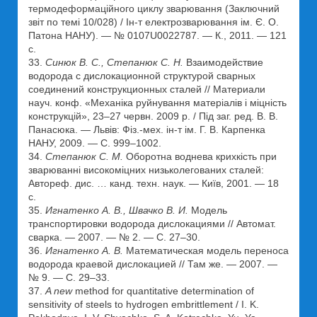
термодеформаційного циклу зварювання (Заключний
звіт по темі 10/028) / Ін-т електрозварювання ім. Є. О.
Патона НАНУ). — № 0107U0022787. — К., 2011. — 121
с.
33.
Синюк В. С., Степанюк С. Н.
Взаимодействие
водорода с дислокационной структурой сварных
соединений конструкционных сталей // Материали
науч. конф. «Механіка руйнування матеріалів і міцність
конструкцій», 23–27 червн. 2009 р. / Під заг. ред. В. В.
Панасюка. — Львів: Фіз.-мех. ін-т ім. Г. В. Карпенка
НАНУ, 2009. — С. 999–1002.
34.
Степанюк С. М.
Оборотна воднева крихкість при
зварюванні високоміцних низьколегованих сталей:
Автореф. дис. … канд. техн. наук. — Київ, 2001. — 18
с.
35.
Игнатенко А. В., Швачко В. И.
Модель
транспортировки водорода дислокациями // Автомат.
сварка. — 2007. — № 2. — С. 27–30.
36.
Игнатенко А. В.
Математическая модель переноса
водорода краевой дислокацией // Там же. — 2007. —
№ 9. — С. 29–33.
37.
A new
method for quantitative determination of
sensitivity of steels to hydrogen embrittlement / I. K.