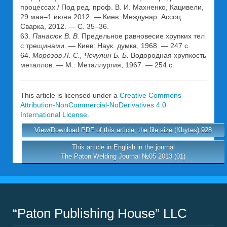
процессах / Под ред. проф. В. И. Махненко, Кацивели,
29 мая–1 июня 2012. — Киев: Междунар. Ассоц.
Сварка, 2012. — С. 35–36.
63.
Панасюк В. В.
Предельное равновесие хрупких тел
с трещинами. — Киев: Наук. думка, 1968. — 247 с.
64.
Морозов Л. С., Чечулин Б. Б.
Водородная хрупкость
металлов. — М.: Металлургия, 1967. — 254 с.
This article is licensed under a
Creative Commons
Attribution-NonCommercial-NoDerivatives 4.0
International License
.
View/Download PDF of this article, the file size (Kbytes):928
This article in English in the journal
The Paton Welding Journal №05 2013 (01)
“Paton Publishing House” LLC