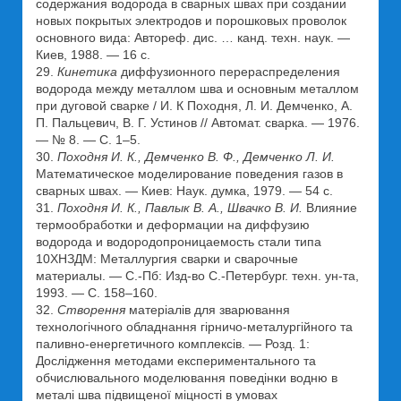
содержания водорода в сварных швах при создании
новых покрытых электродов и порошковых проволок
основного вида: Автореф. дис. … канд. техн. наук. —
Киев, 1988. — 16 с.
29.
Кинетика
диффузионного перераспределения
водорода между металлом шва и основным металлом
при дуговой сварке / И. К Походня, Л. И. Демченко, А.
П. Пальцевич, В. Г. Устинов // Автомат. сварка. — 1976.
— № 8. — С. 1–5.
30.
Походня И. К., Демченко В. Ф., Демченко Л. И.
Математическое моделирование поведения газов в
сварных швах. — Киев: Наук. думка, 1979. — 54 с.
31.
Походня И. К., Павлык В. А., Швачко В. И.
Влияние
термообработки и деформации на диффузию
водорода и водородопроницаемость стали типа
10ХНЗДМ: Металлургия сварки и сварочные
материалы. — С.-Пб: Изд-во С.-Петербург. техн. ун-та,
1993. — С. 158–160.
32.
Створення
матеріалів для зварювання
технологічного обладнання гірничо-металургійного та
паливно-енергетичного комплексів. — Розд. 1:
Дослідження методами експериментального та
обчислювального моделювання поведінки водню в
металі шва підвищеної міцності в умовах