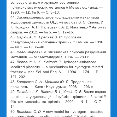
вопросу о вязком и хрупком состояниях
поликристаллических металлов // Металлофизика. —
1990. —
12
, № 6. — С. 3–13.
44.
Экспериментальное
исследование механизма
водородной хрупкости ОЦК металлов / В. С. Синюк, И.
К. Походня, А. П. Пальцевич, А. В. Игнатенко // Автомат.
сварка. — 2012. — № 5. — С. 12–16.
45.
Царюк А. К., Бреднев В. И.
Проблема
предупреждения холодных трещин // Там же. — 1996.
— № 1. — С. 36–40.
46.
Владимиров В. И.
Физическая природа разрушения
металлов. — М.: Металлургия, 1984. — 280 с.
47.
Birnbaum H. K., Sofronis P.
Hydrogen-enhanced
localized plasticity — a mechanism for hydrogen-related
fracture // Mat. Sci. and Eng. A. — 1994. —
174
. — P.
191–202.
48.
Котречко С. А., Мешков Ю. Я.
Предельная
прочность. — Киев.: Наук. думка, 2008. — 296 с.
49.
Походня І. К., Швачко В. І., Уткін С. В.
Вплив водню
на рівновагу дислокаційної субмікротріщини в ?-залізі //
Фіз.-хім. механіка матеріалів — 2002. — № 1. — С. 7–
14.
50.
Beachem C. D.
A new model for hydrogen—assisted
cracking (Hydrogen «Embrittlement») // Metallurgical