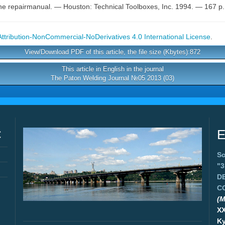
ine repairmanual. — Houston: Technical Toolboxes, Inс. 1994. — 167 p.
tribution-NonCommercial-NoDerivatives 4.0 International License
.
View/Download PDF of this article, the file size (Kbytes):872
This article in English in the journal
The Paton Welding Journal №05 2013 (03)
C
E
Sc
"
D
C
(M
X
Ky