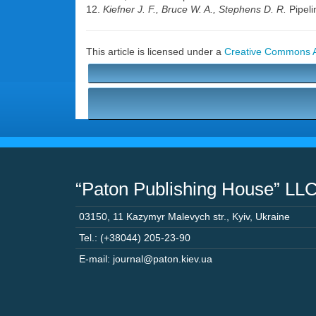
12.
Kiefner J. F., Bruce W. A., Stephens D. R.
Pipel
This article is licensed under a
Creative Commons At
“Paton Publishing House” LL
03150
,
11 Kazymyr Malevych str.
,
Kyiv
,
Ukraine
Tel.: (+38044) 205-23-90
E-mail: journal@paton.kiev.ua