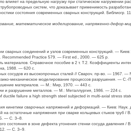
ло влияет на предельную нагрузку при статическом нагружении ра
трубопроводных систем, что доказывает применимость разработан
стики состояния современных сварных конструкций. Библиогр. 11, т
зование, математическое моделирование, напряженно-дефор-мир
ии сварных соединений и узлов современных конструкций. — Киев: 
te. Recommended Practice 579. — First ed., 2000. — 625 p.
ь материалов. Справочное пособие в 2 т. Т.2. Коэффициенты инте
ка, 1988. — 620 с.
ых сосудов из высокопрочных сталей // Свароч. пр-во. — 1967. — 
зико-механическое моделирование процессов разрушения. — С.-Пб
шение материалов. — М.: Мир, 1970. — 443 с.
 и разрушение металлов. — М.: Металлургия, 1986. — 224 с.
ductile failure a high strength steel subjected in multi-axial stress st
я кинетики сварочных напряжений и деформаций. — Киев: Наук. д
на остаточные напряжения при сварке кольцевых стыков труб / В. 
5. — С. 3–8.
о состояния в зоне дефекта утонения стенки сосуда давления / В. 
12. — С. 3–9.