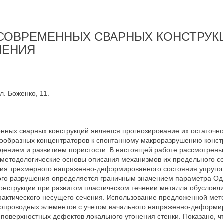
СОВРЕМЕННЫХ СВАРНЫХ КОНСТРУК
ЧЕНИЯ
л. Боженко, 11.
нных сварных конструкций является прогнозирование их остаточно
ообразных концентраторов к спонтанному макроразрушению констр
ождением и развитием пористости. В настоящей работе рассмотре
методологические основы описания механизмов их предельного со
тия трехмерного напряженно-деформированного состояния упругоп
ого разрушения определяется граничным значением параметра Одк
конструкции при развитом пластическом течении металла обусловл
актического несущего сечения. Использование предложенной ме
бопроводных элементов с учетом начального напряженно-деформи
 поверхностных дефектов локального утонения стенки. Показано, чт