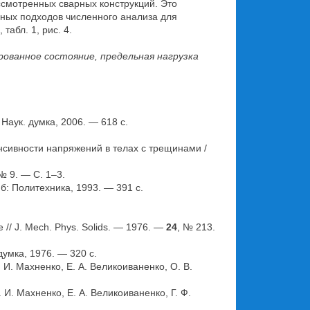
ссмотренных сварных конструкций. Это
ных подходов численного анализа для
абл. 1, рис. 4.
ованное состояние, предельная нагрузка
Наук. думка, 2006. — 618 с.
нсивности напряжений в телах с трещинами /
№ 9. — С. 1–3.
: Политехника, 1993. — 391 с.
ate // J. Mech. Phys. Solids. — 1976. —
24
, № 213.
умка, 1976. — 320 с.
И. Махненко, Е. А. Великоиваненко, О. В.
И. Махненко, Е. А. Великоиваненко, Г. Ф.