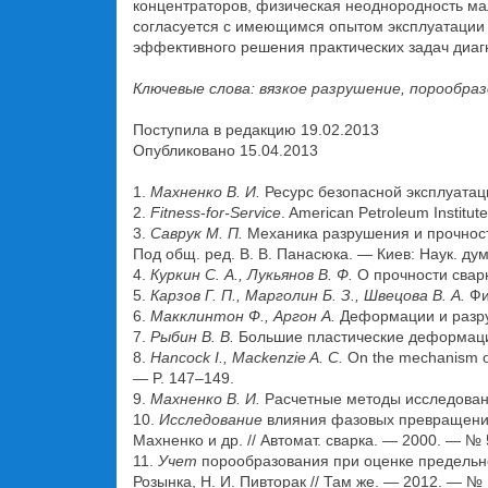
концентраторов, физическая неоднородность ма
согласуется с имеющимся опытом эксплуатации 
эффективного решения практических задач диагно
Ключевые слова: вязкое разрушение, порообра
Поступила в редакцию 19.02.2013
Опубликовано 15.04.2013
1.
Махненко В. И.
Ресурс безопасной эксплуатац
2.
Fitness
-
for-Service
. American Petroleum Institu
3.
Саврук М. П.
Механика разрушения и прочност
Под общ. ред. В. В. Панасюка. — Киев: Наук. дум
4.
Куркин С. А., Лукьянов В. Ф.
О прочности сварн
5.
Карзов Г. П., Марголин Б. З., Швецова В. А.
Фи
6.
Макклинтон Ф., Аргон А.
Деформации и разру
7.
Рыбин В. В.
Большие пластические деформации
8.
Hancock I., Mackenzie A. C.
On the mechanism of 
— P. 147–149.
9.
Махненко В. И.
Расчетные методы исследовани
10.
Исследование
влияния фазовых превращений 
Махненко и др. // Автомат. сварка. — 2000. — № 
11.
Учет
порообразования при оценке предельног
Розынка, Н. И. Пивторак // Там же. — 2012. — № 