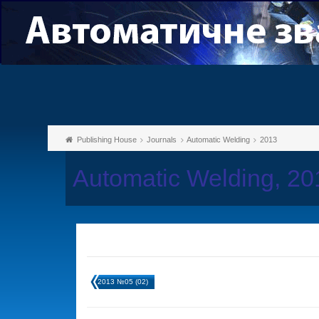
Publishing House
Journals
Automatic Welding
2013
Automatic Welding, 2
2013 №05 (02)