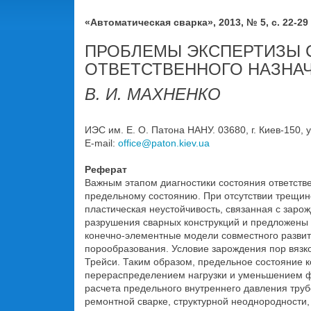
«Автоматическая сварка», 2013, № 5, с. 22-29
ПРОБЛЕМЫ ЭКСПЕРТИЗЫ 
ОТВЕТСТВЕННОГО НАЗНА
В. И. МАХНЕНКО
ИЭС им. Е. О. Патона НАНУ. 03680, г. Киев-150, у
E-mail:
office@paton.kiev.ua
Реферат
Важным этапом диагностики состояния ответстве
предельному состоянию. При отсутствии трещин
пластическая неустойчивость, связанная с зар
разрушения сварных конструкций и предложены 
конечно-элементные модели совместного разви
порообразования. Условие зарождения пор вязк
Трейси. Таким образом, предельное состояние 
перераспределением нагрузки и уменьшением ф
расчета предельного внутреннего давления тру
ремонтной сварке, структурной неоднородности,