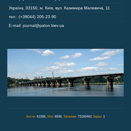
Україна
,
03150
,
м. Київ,
вул. Казимира Малевича, 11
тел.: (+38044) 205-23-90
E-mail: journal@paton.kiev.ua
Хости:
41308,
Хіти:
6590,
Загалом:
73160461
Зараз:
1