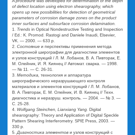
A procedure was developed for determination of the depth
of defect location using electron shearography, which
opens up new possibilities for detection of geometrical
parameters of corrosion damage zones on the product
inner surfaces and subsurface corrosion delamination.
1.
Trends
in
Optical Nondestructive Testing and Inspection
/ Ed.: K. Promod. Rastogi and Daniele Inaudi, Elsevier,
VK. — 2000. — 633 p.
2.
Состояние
и перспективы применения метода
электронной ширографии для диагностики элементов
и узлов конструкций / Л. М. Лобанов, В. А. Пивторак, Е.
М. Олейник, И. Я. Киянец // Автомат. сварка. — 1998.
— № 11. — С. 26-31.
3.
Методика,
технология и аппаратура
ширографического неразрушающего контроля
материалов и элементов конструкций / Л. М. Лобанов,
В. А. Пивторак, Е. М. Олейник, И. В. Киянец // Техн.
диагностика и неразруш. контроль. — 2004. — № 3. —
С. 25-28.
4.
Wolfgang Steinchen, Lianxiang Yang.
Digital
shearography: Theory and Application of Digital Speckle
Pattern Shearing Interferometry. SPIE Press, 2003. —
330 p.
5.
Диагностика элементов
и узлов конструкций с