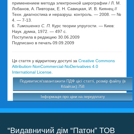
применением метода электронной ширографии / Л. М.
Лобанов, А. Пивторак, Е. Н. Савицкая, И. В. Киянец //
Техн. диагностика и неразруш. контроль. — 2008. — №
4. — 7-13.
6.
Тимошенко С. П.
Курс теории упругости. — Киев:
Наук. думка, 1972. — 497 с.
Поступила в редакцию 30.06.2009
Подписано в печать 09.09.2009
Ця стаття у відкритому доступі за
Creative Commons
Attribution-NonCommercial-NoDerivatives 4.0
International License
.
Подивитися/завантажити ПДФ цієї статті, розмір файлу (в
Кбайтах):758
Інформація про ціни на передплату
“Видавничий дім “Патон” ТОВ