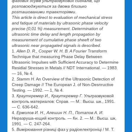
фазових зсувів ультразвукових сигналів, що
розповсюджуються за двома близько
розташованими траекторіями.
This article is direct to evaluation of mechanical stress
and fatique of materials by ultrasonic phase velocity
precise (0,01 %) measurement. Determination of
ultrasonic time delay and length propagation by
measurement of cumulative phase sheeft of two
ultrasonic near propagated signals is described.
1.
Allen D. R., Cooper W. H. B. A Fourier
Transform
Technique that measuring Phase Delay Between
Ultrasonic Impulses with Sufficient Accuracy to Determine
Residial Stresses in Metals // NDT International. — 1983.
— 16, № 4.
2.
Stamm H.
An Overview of the Ultrasonic Detection of
Creep Damage // The European J. of Non-Desnructive
Testing. — 1992. — 1, № 4.
3.
Крауткремер И., Крауткремер Г.
Ультразвуковой
контроль материалов: Справ. — М.: Высш. шк., 1991.
— С. 636-642.
4.
Ермолов И. Н., Алешин Н. П., Потапов А. И.
Неразруша-ющий контроль. — Кн. 2. — М.: Высш. шк,
1991. — С. 247-264.
5.
Вимірювання
різниці фаз у радіоелектроніці / М. Т.