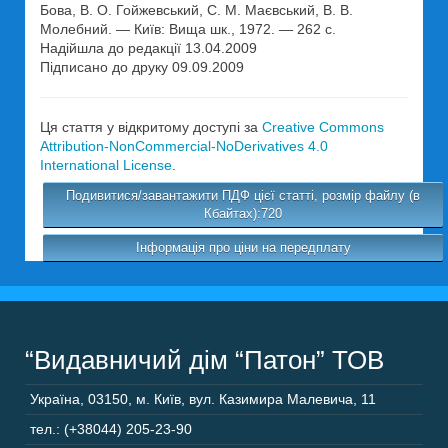
Бова, В. О. Гойжевський, С. М. Маєвський, В. В.
Молебний. — Київ: Вища шк., 1972. — 262 с.
Надійшла до редакції 13.04.2009
Підписано до друку 09.09.2009
Ця стаття у відкритому доступі за
Creative Commons
Attribution-NonCommercial-NoDerivatives 4.0
International License
.
Подивитися/завантажити ПДФ цієї статті, розмір файлу (в
Кбайтах):720
Інформація про ціни на передплату
“Видавничий дім “Патон” ТОВ
Україна
,
03150
,
м. Київ,
вул. Казимира Малевича, 11
тел.: (+38044) 205-23-90