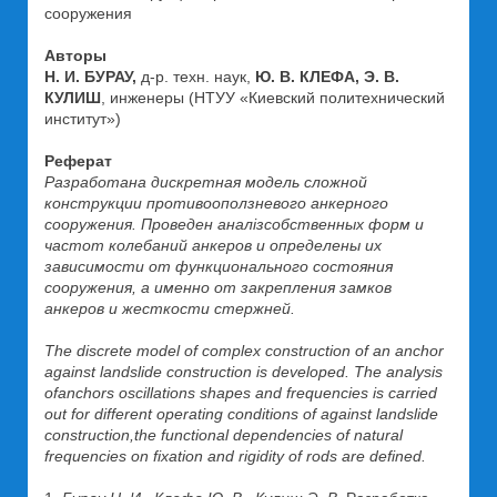
сооружения
Авторы
Н. И. БУРАУ,
д-p. техн. наук,
Ю. В. КЛЕФА, Э. В.
КУЛИШ
, инженеры (НТУУ «Киевский политехнический
институт»)
Реферат
Разработана дискретная модель сложной
конструкции противооползневого анкерного
сооружения. Проведен аналіз
собственных форм и
частот колебаний анкеров и определены их
зависимости от функционального состояния
сооружения, а именно от закрепления замков
анкеров и жесткости стержней.
The discrete model of complex construction of an anchor
against landslide construction is developed. The analysis
of
anchors oscillations shapes and frequencies is carried
out for different operating conditions of against landslide
construction,
the functional dependencies of natural
frequencies on fixation and rigidity of rods are defined.