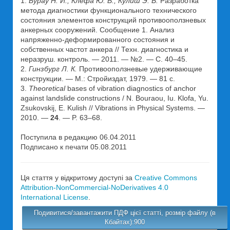
1.
Бурау Н. И., Клефа Ю. В., Кулиш Э. В.
Разработка
метода диагностики функционального технического
состояния элементов конструкций противооползневых
анкерных сооружений. Сообщение 1. Анализ
напряженно-деформированного состояния и
собственных частот анкера // Техн. диагностика и
неразруш. контроль. — 2011. — №2. — С. 40–45.
2.
Гинзбург Л. К.
Противооползневые удерживающие
конструкции. — М.: Стройиздат, 1979. — 81 с.
3.
Theoretical
bases of vibration diagnostics of anchor
against landslide constructions / N. Bouraou, Iu. Klofa, Yu.
Zsukovskij, E. Kulish // Vibrations in Physical Systems. —
2010. —
24
. — P. 63–68.
Поступила в редакцию 06.04.2011
Подписано к печати 05.08.2011
Ця стаття у відкритому доступі за
Creative Commons
Attribution-NonCommercial-NoDerivatives 4.0
International License
.
Подивитися/завантажити ПДФ цієї статті, розмір файлу (в
Кбайтах):900