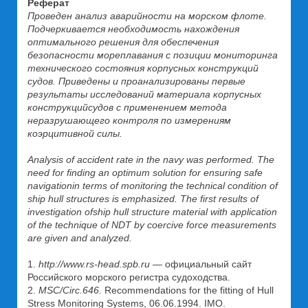
Реферат
Проведен анализ аварийности на морском флоте.
Подчеркивается необходимость нахождения
оптимального решения для обеспечения
безопасности мореплавания с позиции мониторинга
технического состояния корпусных конструкций
судов. Приведены и проанализированы первые
результаты исследований материала корпусных
конструкций
судов с применением метода
неразрушающего контроля по измерениям
коэрцитивной силы.
Analysis of accident rate in the navy was performed. The
need for finding an optimum solution for ensuring safe
navigation
in terms of monitoring the technical condition of
ship hull structures is emphasized. The first results of
investigation of
ship hull structure material with application
of the technique of NDT by coercive force measurements
are given and analyzed.
1.
http://www.rs-head.spb.ru
— официальный сайт
Российского морского регистра судоходства.
2.
MSC/Circ.646.
Recommendations for the fitting of Hull
Stress Monitoring Systems, 06.06.1994. IMO.