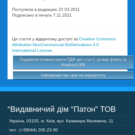
Поступила в редакцию 22.03.2011
Подписано в печать 7.11.2011
Ця стаття у відкритому доступі за
Creative Commons
Attribution-NonCommercial-NoDerivatives 4.0
International License
.
Подивитися/завантажити ПДФ цієї статті, розмір файлу (в
Кбайтах):909
Інформація про ціни на передплату
“Видавничий дім “Патон” ТОВ
Україна
,
03150
,
м. Київ,
вул. Казимира Малевича, 11
тел.: (+38044) 205-23-90