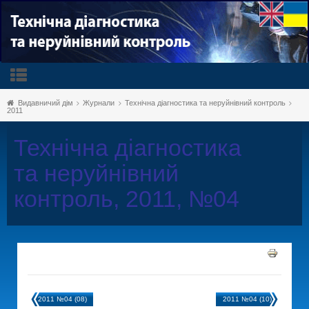
Видавничий дім
Журнали
Технічна діагностика та неруйнівний контроль
2011
Технічна діагностика
та неруйнівний
контроль, 2011, №04
2011 №04 (08)
2011 №04 (10)