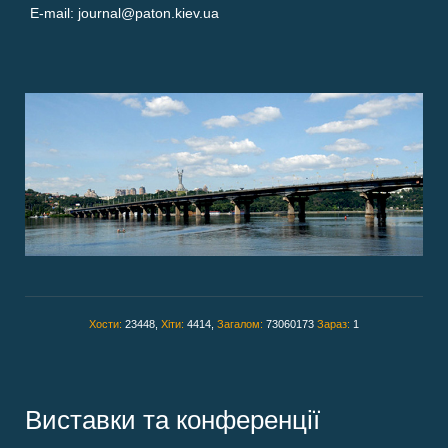
E-mail: journal@paton.kiev.ua
Хости:
23448,
Хіти:
4414,
Загалом:
73060173
Зараз:
1
Виставки та конференції