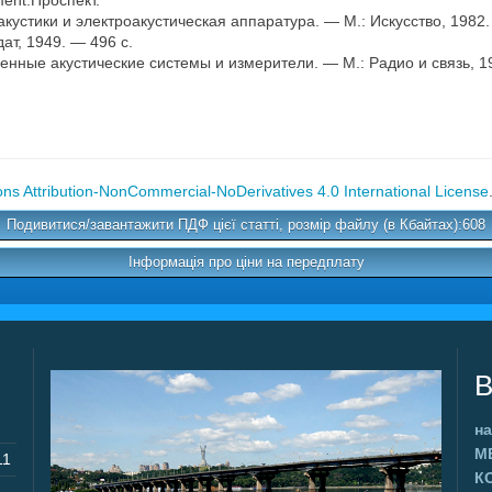
ment.Проспект.
устики и электроакустическая аппаратура. — М.: Искусство, 1982.
ат, 1949. — 496 с.
нные акустические системы и измерители. — М.: Радио и связь, 19
s Attribution-NonCommercial-NoDerivatives 4.0 International License
Подивитися/завантажити ПДФ цієї статті, розмір файлу (в Кбайтах):608
Інформація про ціни на передплату
В
на
М
11
К