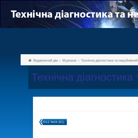
Видавничий дім
Журнали
Технічна діагностика та неруйнівни
Технічна діагностика
2012 №04 (01)