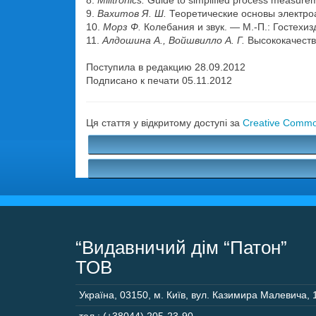
8.
Milltronics.
Guide to simplified process measure
9.
Вахитов Я. Ш.
Теоретические основы электроак
10.
Морз Ф.
Колебания и звук. — М.-П.: Гостехизд
11.
Алдошина А., Войшвилло А. Г.
Высококачестве
Поступила в редакцию 28.09.2012
Подписано к печати 05.11.2012
Ця стаття у відкритому доступі за
Creative Common
“Видавничий дім “Патон”
ТОВ
Україна
,
03150
,
м. Київ,
вул. Казимира Малевича, 