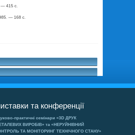
 — 415 с.
85. — 168 с.
.
иставки та конференції
уково-практичні семінари
«3D ДРУК
ЕТАЛЕВИХ ВИРОБІВ»
та
«НЕРУЙНІВНИЙ
ОНТРОЛЬ ТА МОНІТОРИНГ ТЕХНІЧНОГО СТАНУ»