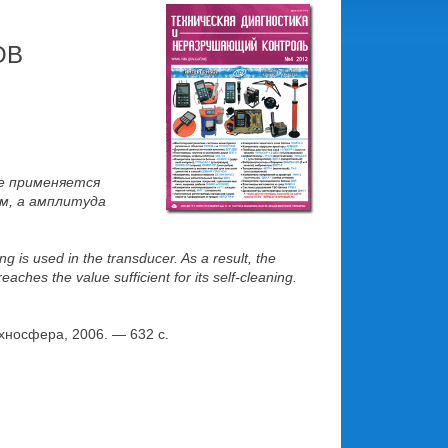
ОВ
ле применяется
м, а амплитуда
g is used in the transducer. As a result, the
aches the value sufficient for its self-cleaning.
хносфера, 2006. — 632 с.