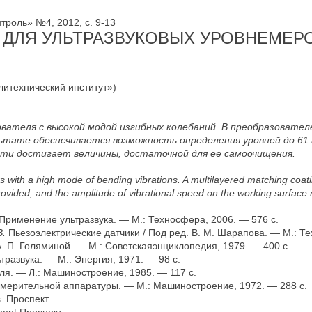
роль» №4, 2012, c. 9-13
 ДЛЯ УЛЬТРАЗВУКОВЫХ УРОВНЕМЕР
олитехнический институт»)
вателя с высокой модой изгибных колебаний. В преобразовате
ьтате обеспечивается возможность определения уровней до 61 
сти достигает величины, достаточной для ее самоочищения.
 with a high mode of bending vibrations. A multilayered matching coatin
provided, and the amplitude of vibrational speed on the working surface re
Применение ультразвука. — М.: Техносфера, 2006. — 576 с.
В.
Пьезоэлектрические датчики / Под ред. В. М. Шарапова. — М.: Те
. П. Голяминой. — М.: Советскаяэнциклопедия, 1979. — 400 с.
развука. — М.: Энергия, 1971. — 98 с.
я. — Л.: Машиностроение, 1985. — 117 с.
змерительной аппаратуры. — М.: Машиностроение, 1972. — 288 с.
. Проспект.