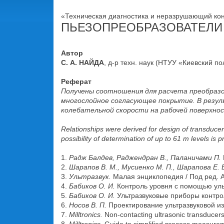
«Техническая диагностика и неразрушающий конт
ПЬЕЗОПРЕОБРАЗОВАТЕЛИ
Автор
С. А. НАЙДА
, д-р техн. наук (НТУУ «Киевский п
Реферат
Получены соотношения для расчета преобразо
многослойное согласующее покрытие. В резул
колебательной скорости на рабочей поверхно
Relationships were derived for design of transducers
possibility of determination of up to 61 m levels is 
1.
Радж Балдев, Раджендран В., Паланичами П.
2.
Шарапов В. М., Мусиенко М. П., Шарапова Е. 
3.
Ультразвук.
Малая энциклопедия / Под ред. А
4.
Бабиков О. И.
Контроль уровня с помощью ульт
5.
Бабиков О. И.
Ультразвуковые приборы контрол
6.
Носов В. П.
Проектирование ультразвуковой и
7.
Milltronics.
Non-contacting ultrasonic transducers