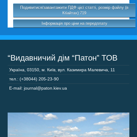
Подивитися/завантажити ПДФ цієї статті, розмір файлу (в
Кбайтах):719
Інформація про ціни на передплату
“Видавничий дім “Патон” ТОВ
Україна
,
03150
,
м. Київ,
вул. Казимира Малевича, 11
тел.: (+38044) 205-23-90
E-mail: journal@paton.kiev.ua