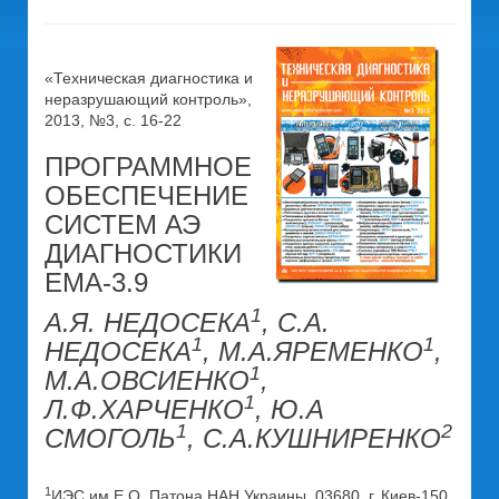
«Техническая диагностика и
неразрушающий контроль»,
2013, №3, с. 16-22
ПРОГРАММНОЕ
ОБЕСПЕЧЕНИЕ
СИСТЕМ АЭ
ДИАГНОСТИКИ
ЕМА-3.9
1
А.Я. НЕДОСЕКА
, С.А.
1
1
НЕДОСЕКА
, М.А.ЯРЕМЕНКО
,
1
М.А.ОВСИЕНКО
,
1
Л.Ф.ХАРЧЕНКО
, Ю.А
1
2
СМОГОЛЬ
, С.А.КУШНИРЕНКО
1
ИЭС им Е.О. Патона НАН Украины. 03680, г. Киев-150,