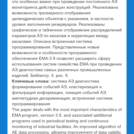
что особенно важно при проведении постоянного АЭ
мониторинга действующих конструкций. Реализована
возможность трехмерного отображения
цилиндрических объектов с указанием, в частности,
уровня заполнения резервуаров. Реализованы
графическое и табличное отображение распределений
параметров АЭ по каналам и корреляции между
каналами. Описана встроенная система
программирования. Представленные новые
возможности и особенности программного
обеспечения ЕМА-3.9 позволят расширить сферу
использования систем семейства ЕМА при проведении
АЭ диагностики самых различных промышленных
изделий. Библиогр. 4, рис. 9.
Ключевые слова:
cистема АЭ диагностики,
формирование событий АЭ, кластеризация и
фильтрация информации, локация событий АЭ,
амплитудная дискриминация, встроенная система
программирования
The paper deals with the most important characteristics of
EMA program, version 3.9, and associated additional
programs used in periodical testing and continuous
monitoring of industrial facilities. An improved algorithm of
AE data processing, allowing improvement of data validity,