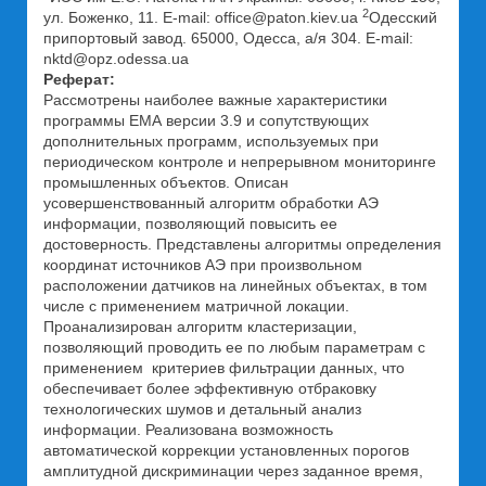
2
ул. Боженко, 11. E-mail: office@paton.kiev.ua
Одесский
припортовый завод. 65000, Одесса, а/я 304. E-mail:
nktd@opz.odessa.ua
Реферат:
Рассмотрены наиболее важные характеристики
программы ЕМА версии 3.9 и сопутствующих
дополнительных программ, используемых при
периодическом контроле и непрерывном мониторинге
промышленных объектов. Описан
усовершенствованный алгоритм обработки АЭ
информации, позволяющий повысить ее
достоверность. Представлены алгоритмы определения
координат источников АЭ при произвольном
расположении датчиков на линейных объектах, в том
числе с применением матричной локации.
Проанализирован алгоритм кластеризации,
позволяющий проводить ее по любым параметрам с
применением критериев фильтрации данных, что
обеспечивает более эффективную отбраковку
технологических шумов и детальный анализ
информации. Реализована возможность
автоматической коррекции установленных порогов
амплитудной дискриминации через заданное время,