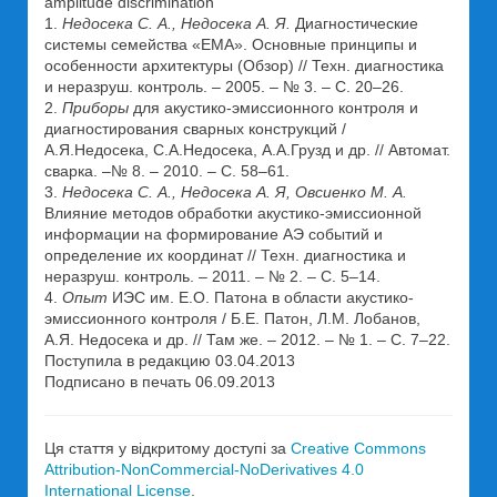
amplitude discrimination
1.
Недосека С. А., Недосека А. Я.
Диагностические
системы семейства «ЕМА». Основные принципы и
особенности архитектуры (Обзор) // Техн. диагностика
и неразруш. контроль. – 2005. – № 3. – С. 20–26.
2.
Приборы
для акустико-эмиссионного контроля и
диагностирования сварных конструкций /
А.Я.Недосека, С.А.Недосека, А.А.Грузд и др. // Автомат.
сварка. –№ 8. – 2010. – С. 58–61.
3.
Недосека С. А., Недосека А. Я, Овсиенко М. А.
Влияние методов обработки акустико-эмиссионной
информации на формирование АЭ событий и
определение их координат // Техн. диагностика и
неразруш. контроль. – 2011. – № 2. – С. 5–14.
4.
Опыт
ИЭС им. Е.О. Патона в области акустико-
эмиссионного контроля / Б.Е. Патон, Л.М. Лобанов,
А.Я. Недосека и др. // Там же. – 2012. – № 1. – С. 7–22.
Поступила в редакцию 03.04.2013
Подписано в печать 06.09.2013
Ця стаття у відкритому доступі за
Creative Commons
Attribution-NonCommercial-NoDerivatives 4.0
International License
.