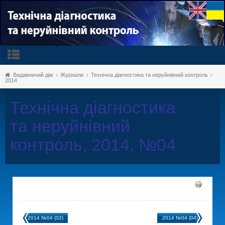
Видавничий дім
Журнали
Технічна діагностика та неруйнівний контроль
2014
Технічна діагностика
та неруйнівний
контроль, 2014, №04
2014 №04 (02)
2014 №04 (04)