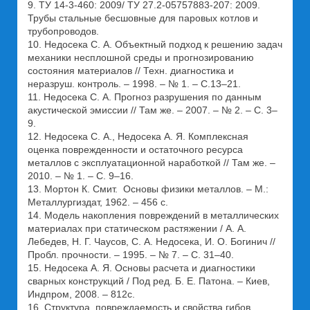
9. ТУ 14-3-460: 2009/ ТУ 27.2-05757883-207: 2009.
Трубы стальные бесшовные для паровых котлов и
трубопроводов.
10. Недосека С. А. Объектный подход к решению задач
механики несплошной среды и прогнозированию
состояния материалов // Техн. диагностика и
неразруш. контроль. – 1998. – № 1. – С.13–21.
11. Недосека С. А. Прогноз разрушения по данным
акустической эмиссии // Там же. – 2007. – № 2. – С. 3–
9.
12. Недосека С. А., Недосека А. Я. Комплексная
оценка поврежденности и остаточного ресурса
металлов с эксплуатационной наработкой // Там же. –
2010. – № 1. – С. 9–16.
13. Мортон К. Смит. Основы физики металлов. – М.:
Металлургиздат, 1962. – 456 с.
14. Модель накопления повреждений в металлических
материалах при статическом растяжении / А. А.
Лебедев, Н. Г. Чаусов, С. А. Недосека, И. О. Богинич //
Пробл. прочности. – 1995. – № 7. – C. 31–40.
15. Недосека А. Я. Основы расчета и диагностики
сварных конструкций / Под ред. Б. Е. Патона. – Киев,
Индпром, 2008. – 812с.
16. Структура, повреждаемость и свойства гибов