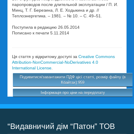
паропроводов после длительной эксплуатации / П. И.
Минц, Т. Г. Березина, Л. Е. Ходыкина и др. //
Теплоэнергетика. – 1981. – № 10. – С. 49–51.
Поступила в редакцию 26.05.2014
Пописано к печати 5.11.2014
Ця стаття у відкритому доступі за
Creative Commons
Attribution-NonCommercial-NoDerivatives 4.0
International License
.
Подивитися/завантажити ПДФ цієї статті, розмір файлу (в
Кбайтах):959
Інформація про ціни на передплату
“Видавничий дім “Патон” ТОВ