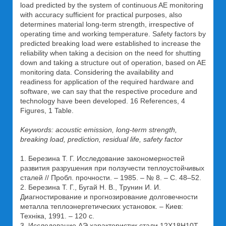
load predicted by the system of continuous AE monitoring
with accuracy sufficient for practical purposes, also
determines material long-term strength, irrespective of
operating time and working temperature. Safety factors by
predicted breaking load were established to increase the
reliability when taking a decision on the need for shutting
down and taking a structure out of operation, based on AE
monitoring data. Considering the availability and
readiness for application of the required hardware and
software, we can say that the respective procedure and
technology have been developed. 16 References, 4
Figures, 1 Table.
Keywords: acoustic emission, long-term strength,
breaking load, prediction, residual life, safety factor
1. Березина Т. Г. Исследование закономерностей
развития разрушения при ползучести теплоустойчивых
сталей // Пробл. прочности. – 1985. – № 8. – С. 48–52.
2. Березина Т. Г., Бугай Н. В., Трунин И. И.
Диагностирование и прогнозирование долговечности
металла тепло­энергетических установок. – Киев:
Техніка, 1991. – 120 с.
3. Исследование АЭ характеристик стали 12Х18Н10Т