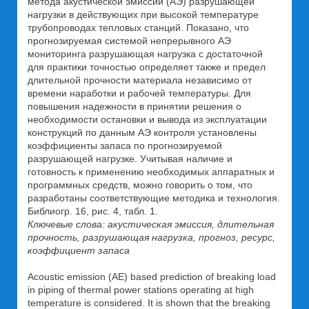
метода акустической эмиссии (АЭ) разрушающей
нагрузки в действующих при высокой температуре
трубопроводах тепловых станций. Показано, что
прогнозируемая системой непрерывного АЭ
мониторинга разрушающая нагрузка с достаточной
для практики точностью определяет также и предел
длительной прочности материала независимо от
времени наработки и рабочей температуры. Для
повышения надежности в принятии решения о
необходимости остановки и вывода из эксплуатации
конструкций по данным АЭ контроля установлены
коэффициенты запаса по прогнозируемой
разрушающей нагрузке. Учитывая наличие и
готовность к применению необходимых аппаратных и
программных средств, можно говорить о том, что
разработаны соответствующие методика и технология.
Библиогр. 16, рис. 4, табл. 1.
Ключевые слова: акустическая эмиссия, длительная
прочность, разрушающая нагрузка, прогноз, ресурс,
коэффициент запаса
Acoustic emission (AE) based prediction of breaking load
in piping of thermal power stations operating at high
temperature is considered. It is shown that the breaking