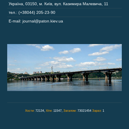
Україна
,
03150
,
м. Київ,
вул. Казимира Малевича, 11
тел.: (+38044) 205-23-90
E-mail: journal@paton.kiev.ua
Хости:
72134,
Хіти:
11547,
Загалом:
73021454
Зараз:
1