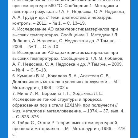
при температуре 560 °С. Сообщение 1. Методика и
некоторые результаты / А. Я. Недосека, С. А. Недосека,
А. А. Грузд и др. // Техн. диагностика и неразруш.
контроль. – 2011. – № 1. – С. 13–19.
4. Исследование АЭ характеристик материалов при
высоких температурах. Сообщение 1. Методика / Л.
Лобанов, А. Недосека, С. Недосека и др. // Там же. –
2009. – № 1. – С. 5–10.
5. Исследование АЭ характеристик материалов при
высоких температурах. Сообщение 2. / Л. М. Лобанов,
А. Я. Недосека, С. А. Недосека и др. // Там же. – 2009.
– № 4. – С. 5–13.
6. Куманин В. И., Ковалева Л. А., Алексеев С. В.
Долговечность металла в условиях ползучести. – М.:
Металлургия, 1988. – 202 с.
7. Минц И. И., Березина Т. Г., Ходыкина Л. Е.
Исследование тонкой структуры и процесса
образования пор в стали 12Х1МФ при ползучести //
Физ. металлов и металловедение. – 1974. – 37, вып. 4.
– С. 823–876.
8. Тайра С., Отани Р. Теория высокотемпературной
прочности материалов. – М.: Металлургия, 1986. – 279
с.