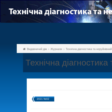
Видавничий дім
Журнали
Технічна діагностика та неруйнівни
Технічна діагностика
2021 №02