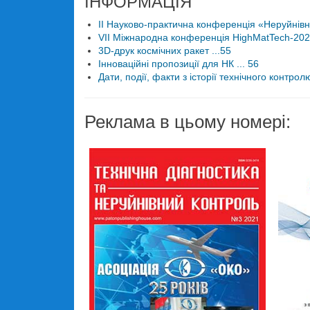
ІНФОРМАЦІЯ
II Науково-практична конференція «Неруйнівни
VII Міжнародна конференція HighMatTech-2021
3D-друк космічних ракет ...55
Інноваційні пропозиції для НК ... 56
Дати, події, факти з історії технічного контролю
Реклама в цьому номері: