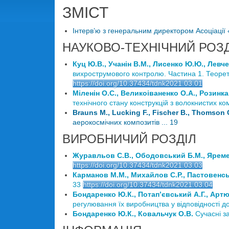
ЗМІСТ
Інтерв’ю з генеральним директором Асоціації 
НАУКОВО-ТЕХНІЧНИЙ РОЗД
Куц Ю.В., Учанін В.М., Лисенко Ю.Ю., Левче
вихрострумового контролю. Частина 1. Теорет
https://doi.org/10.37434/tdnk2021.03.01
Міленін О.С., Великоіваненко О.А., Розинка Г
технічного стану конструкцій з волокнистих ком
Brauns M., Lucking F., Fischer B., Thomson C
аерокосмічних композитів ... 19
ВИРОБНИЧИЙ РОЗДІЛ
Журавльов С.В., Ободовський Б.М., Яременк
https://doi.org/10.37434/tdnk2021.03.03
Карманов М.М., Михайлов С.Р., Пастовенськ
33
https://doi.org/10.37434/tdnk2021.03.04
Бондаренко Ю.К., Потап’євський А.Г., Артю
регулювання їх виробництва у відповідності д
Бондаренко Ю.К., Ковальчук О.В.
Сучасні за