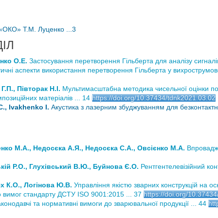
«ОКО» Т.М. Луценко ...3
ІЛ
нко О.Е.
Застосування перетворення Гільберта для аналізу сигналі
ичні аспекти використання перетворення Гільберта у вихрострумовом
.П., Півторак Н.І.
Мультимасштабна методика чисельної оцінки по
позиційних матеріалів ... 14
https://doi.org/10.37434/tdnk2021.03.02
., Ivakhenko I.
Акустика з лазерним збуджуванням для безконтакт
о М.А., Недосєка А.Я., Недосєка С.А., Овсієнко М.А.
Впровадже
ій Р.О., Глухівський В.Ю., Буйнова Є.О.
Рентгентелевізійний кон
х К.О., Логінова Ю.В.
Управління якістю зварних конструкцій на ос
о вимог стандарту ДСТУ ISO 9001:2015 ... 37
https://doi.org/10.3743
конодавчі та нормативні вимоги до зварювальної продукції ... 44
htt