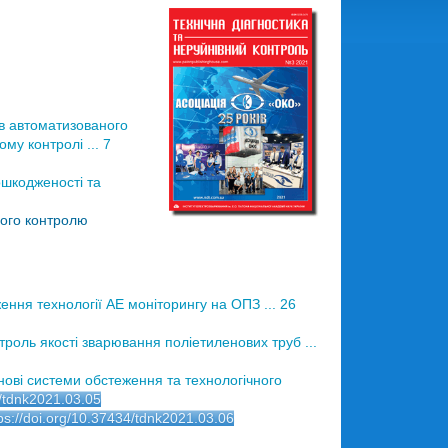
в автоматизованого
у контролі ... 7
шкодженості та
ного контролю
ння технології АЕ моніторингу на ОПЗ ... 26
троль якості зварювання поліетиленових труб ...
нові системи обстеження та технологічного
4/tdnk2021.03.05
ps://doi.org/10.37434/tdnk2021.03.06