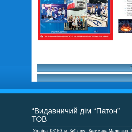
П
“Видавничий дім “Патон”
ТОВ
Україна
,
03150
,
м. Київ,
вул. Казимира Малевича, 