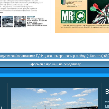
одивитися/завантажити ПДФ цього номера, розмір файлу (в Кбайтах):65
Інформація про ціни на передплату
В
на
М
11