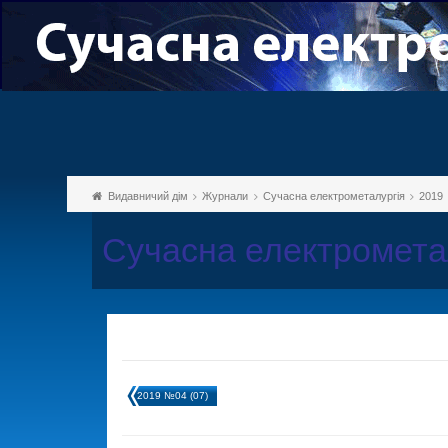
Видавничий дім
Журнали
Сучасна електрометалургія
2019
Сучасна електромета
2019 №04 (07)