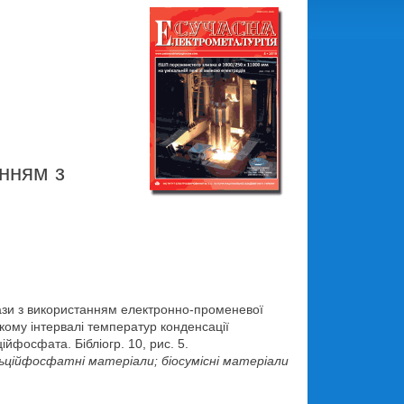
енням з
фази з використанням електронно-променевої
окому інтервалі температур конденсації
йфосфата. Бібліогр. 10, рис. 5.
ьційфосфатні матеріали; біосумісні матеріали