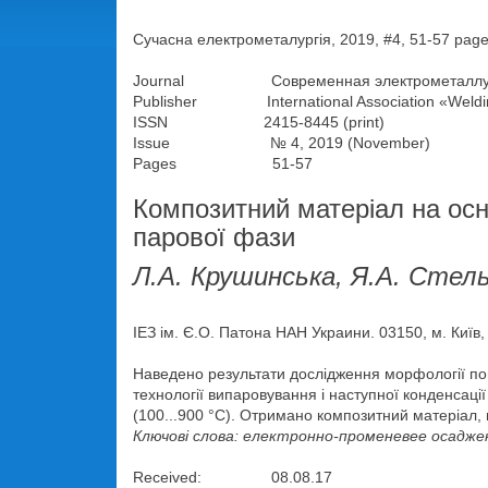
Сучасна електрометалургія, 2019, #4, 51-57 pag
Journal Современная электрометаллу
Publisher International Association «Weldi
ISSN 2415-8445 (print)
Issue № 4, 2019 (November)
Pages 51-57
Композитний матеріал на осн
парової фази
Л.А. Крушинська, Я.А. Стел
ІЕЗ ім. Є.О. Патона НАН Украини. 03150, м. Київ,
Наведено результати дослідження морфології пов
технології випаровування і наступної конденсаці
(100...900 °С). Отримано композитний матеріал, 
Ключові слова: електронно-променевее осаджен
Received: 08.08.17