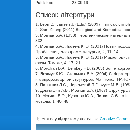
Published: 23.09.19
Список літератури
1. León B., Jansen J. (Eds.) (2009) Thin calcium p
2. Sam Zhang (2011) Biological and Biomedical coa
3. Мовчан Б.А. (1998) Неорганические материал
332.
4. Мовчан Б.А., Яковчук К.Ю. (2001) Новый под
Пробл. спец. электрометаллургии, 2, 11–14.
5. Мовчан Б.А., Яковчук К.Ю. (2001) Микропор
фазы. Там же, 4, 17–21.
6. Movchan B.A., Lemkey F.D. (2003) Some approac
7. Яковчук К.Ю., Стельмах Я.А. (2004) Лаборат
и микроразмерной структурой. Мат. конф. НАНСИ
8. Палатник Л.С., Черемской П.Г., Фукс М.Я. (19
9. Демчишин А.В., Мовчан Б.А. (1967) Структура
10. Мовчан Б.О., Курапов Ю.А., Литвин С.Є. та і
металів, 1, 40–45.
Ця стаття у відкритому доступі за
Creative Common