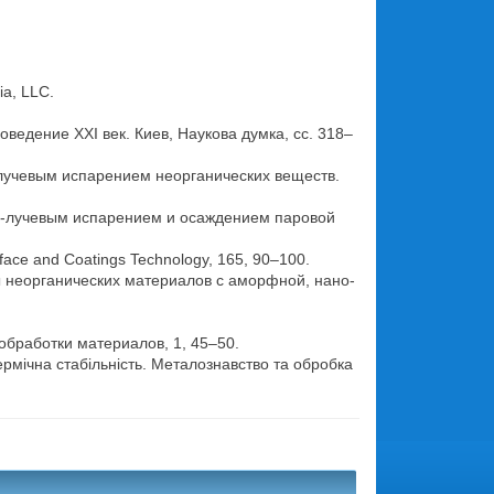
ia, LLC.
едение ХХI век. Киев, Наукова думка, сс. 318–
-лучевым испарением неорганических веществ.
но-лучевым испарением и осаждением паровой
face and Coatings Technology, 165, 90–100.
ы неорганических материалов с аморфной, нано-
 обработки материалов, 1, 45–50.
ермічна стабільність. Металознавство та обробка
.