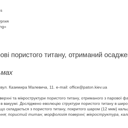
es
ргия
ng»
ові пористого титану, отриманий осадж
ьмах
 вул. Казимира Малевича, 11. е-mail: office@paton.kiev.ua
ерхні та мікроструктури пористого титану, отриманого з парової 
ї в вакуумі. Досліджено еволюцію структури пористого титану в шир
що складається з пористого титану, покритого шаром (12 мкм) кальці
ня; пористий титан; морфологія поверхні; мікроструктура, кал