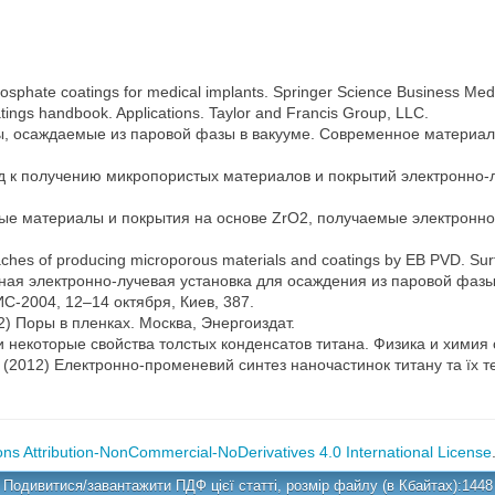
hosphate coatings for medical implants. Springer Science Business Med
tings handbook. Applications. Taylor and Francis Group, LLC.
ы, осаждаемые из паровой фазы в вакууме. Современное материалов
ход к получению микропористых материалов и покрытий электронно
истые материалы и покрытия на основе ZrO2, получаемые электрон
hes of producing microporous materials and coatings by EB PVD. Sur
орная электронно-лучевая установка для осаждения из паровой фаз
С-2004, 12–14 октября, Киев, 387.
82) Поры в пленках. Москва, Энергоиздат.
 и некоторые свойства толстых конденсатов титана. Физика и химия
н. (2012) Електронно-променевий синтез наночастинок титану та їх т
s Attribution-NonCommercial-NoDerivatives 4.0 International License
Подивитися/завантажити ПДФ цієї статті, розмір файлу (в Кбайтах):1448