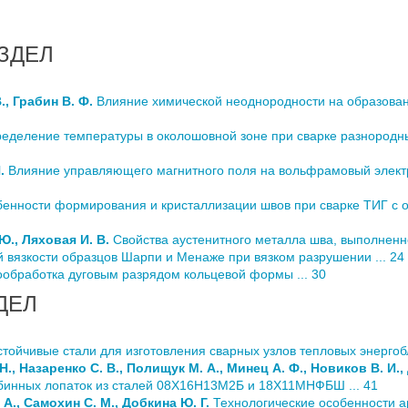
ЗДЕЛ
., Грабин B. Ф.
Влияние химической неоднородности на образован
еделение температуры в околошовной зоне при сварке разнородны
.
Влияние управляющего магнитного поля на вольфрамовый электр
енности формирования и кристаллизации швов при сварке ТИГ с 
Ю., Ляховая И. В.
Свойства аустенитного металла шва, выполненног
вязкости образцов Шарпи и Менаже при вязком разрушении ... 24
обработка дуговым разрядом кольцевой формы ... 30
ДЕЛ
ойчивые стали для изготовления сварных узлов тепловых энергобло
Н., Назаренко C. В., Полищук М. А., Минец А. Ф., Новиков В. И.,
рбинных лопаток из сталей 08Х16Н13М2Б и 18Х11МНФБШ ... 41
А., Самохин С. М., Добкина Ю. Г.
Технологические особенности ар