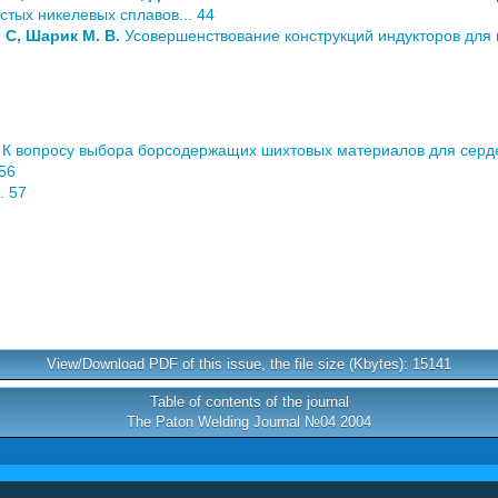
тых никелевых сплавов... 44
 С, Шарик М. В.
Усовершенствование конструкций индукторов для 
К вопросу выбора борсодержащих шихтовых материалов для сердеч
 56
. 57
View/Download PDF of this issue, the file size (Kbytes): 15141
Table of contents of the journal
The Paton Welding Journal №04 2004