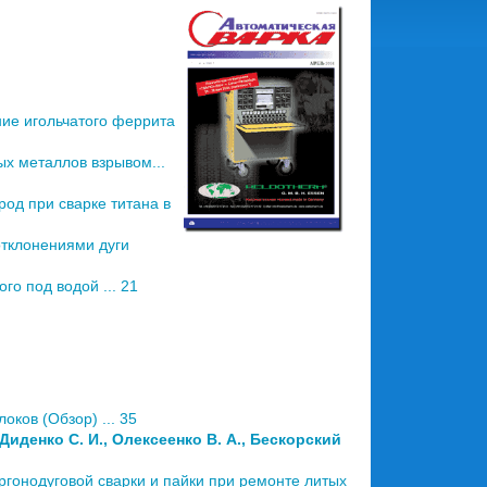
ие игольчатого феррита
х металлов взрывом...
од при сварке титана в
отклонениями дуги
о под водой ... 21
ков (Обзор) ... 35
 Диденко С. И., Олексеенко В. А., Бескорский
гонодуговой сварки и пайки при ремонте литых