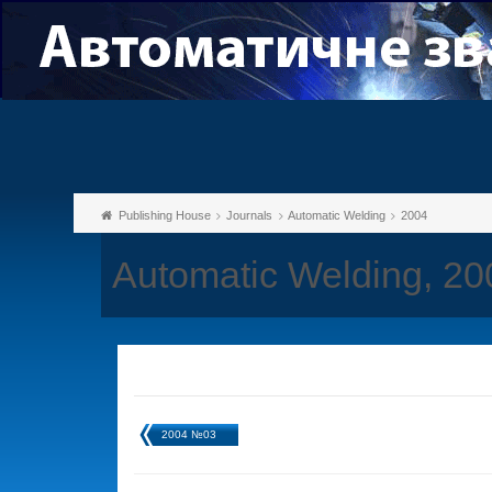
Publishing House
Journals
Automatic Welding
2004
Automatic Welding, 2
2004 №03