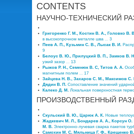
CONTENTS
НАУЧНО-ТЕХНИЧЕСКИЙ РА
Григоренко Г. М., Костин В. А., Головко В. В
в высокопрочном металле шва ... 3
Пеев А. П., Кузьмин С. В., Лысак В. И.
Распр
9
Белоус В. Ю., Прилуцкий В. П., Замков В. Н
узкий зазор ... 13
Рыжов Р. Н., Семенюк В. С, Титов А. А.
Особ
магнитным полем ... 17
Зайцева Н. В., Захаров С. М., Максимов С. 
Дядин В. П.
Сопоставление значений ударной 
Калеко Д. М.
Локальная поверхностная термо
ПРОИЗВОДСТВЕННЫЙ РАЗ
Скульский В. Ю., Царюк А. К.
Новые теплоуст
Жадкевич М. Л., Бондарев А. А., Корсун О. 
М. В.
Электронно-лучевая сварка пакетов ту
Самохин М. С, Мяльница Г. Ф., Крещенко В. 