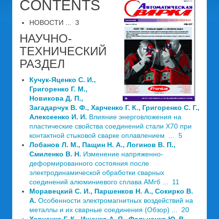
CONTENTS
НОВОСТИ ... 3
НАУЧНО-
ТЕХНИЧЕСКИЙ
РАЗДЕЛ
Кучук-Яценко С. И.,
Григоренко Г. М.,
Новикова Д. П.,
Загадарчук В. Ф., Харченко Г. К., Григоренко С. Г.,
Алексеенко И. И.
Влияние энерговложения на
пластические свойства соединений стали Х70 при
контактной стыковой сварке оплавлением ... 5
Лобанов Л. М., Пащин Н. А., Логинов В. П.,
Смиленко В. Н.
Изменение напряженно-
деформированного состояния после
электродинамической обработки сварных
соединений алюминиевого сплава АМгб ... 11
Моравецкий С. И., Паршенков Н. А., Сокирко В.
А.
Особенности электромагнитных воздействий на
металлы и их сварные соединения (Обзор) ... 20