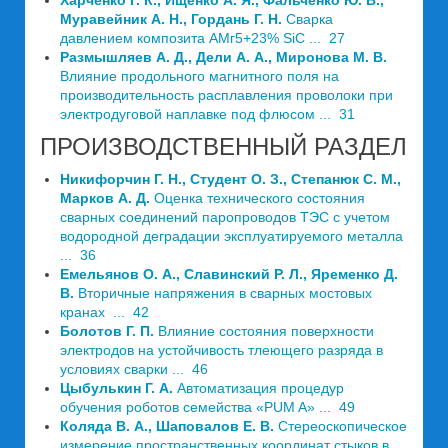
Харченко Г. К., Ищенко А. Я., Фальченко Ю. В.,
Муравейник А. Н., Гордань Г. Н.
Сварка
давлением композита АМг5+23% SiC ... 27
Размышляев А. Д., Дели А. А., Миронова М. В.
Влияние продольного магнитного поля на
производительность расплавления проволоки при
электродуговой наплавке под флюсом ... 31
ПРОИЗВОДСТВЕННЫЙ РАЗДЕЛ
Никифорчин Г. Н., Студент О. З., Степанюк С. М.,
Марков A. Д.
Оценка технического состояния
сварных соединений паропроводов ТЭС с учетом
водородной деградации эксплуатируемого металла
... 36
Емельянов О. А., Славинский Р. Л., Яременко Д.
В.
Вторичные напряжения в сварных мостовых
кранах ... 42
Болотов Г. П.
Влияние состояния поверхности
электродов на устойчивость тлеющего разряда в
условиях сварки ... 46
Цыбулькин Г. А.
Автоматизация процедур
обучения роботов семейства «PUM A» ... 49
Коляда В. А., Шаповалов Е. В.
Стереоскопическое
измерение пространственных координат стыков в