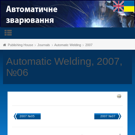
Publishing House
Journals
Automatic Welding
2007
Automatic Welding, 2007,
№06
2007 №05
2007 №07