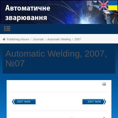
Publishing House
Journals
Automatic Welding
2007
Automatic Welding, 2007,
№07
2007 №06
2007 №08