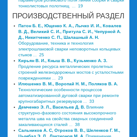
параметров роликового поля линий сборки и сварки
тонколистовых полотнищ ... 19
ПРОИЗВОДСТВЕННЫЙ РАЗДЕЛ
Патон Б. Е., Ющенко К. А., Лычко И. И., Ковалев
В. Д., Великий С. И., Притула С. И., Чепурной А.
Д., Никитченко С. П., Шалашный А. Н.
Оборудование, техника и технология
электрошлаковой сварки неповоротных кольцевых
стыков ... 25
Кирьян В. И., Кныш В. В., Кузьменко А. З.
Продление ресурса металлических пролетных
строений железнодорожных мостов с усталостными
повреждениями ... 29
Илюшенко В. М., Воропай Н. М., Поляков В. А.
Технологические особенности процессов
автоматизи­рованной дуговой сварки при ремонте
крупногабаритных резервуаров ... 33
Демченко Э. Л., Васильев Д. В.
Влияние
структурно-фазового состояния высокопрочного
металла шва на свойства сварных соединений
закаливающихся сталей ... 38
Сальников А. С, Отроков В. В., Шеленков Г. М.,
Цымбал Э. Л., Лактионов М. А.
Применение