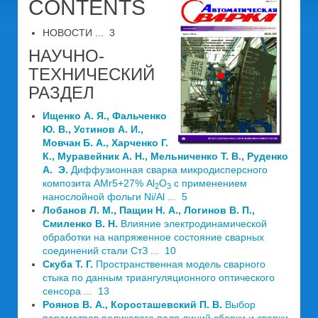
CONTENTS
НОВОСТИ ... 3
НАУЧНО-
ТЕХНИЧЕСКИЙ
РАЗДЕЛ
Ищенко А. Я., Фальченко
Ю. В., Устинов А. И.,
Мовчан Б. А., Харченко Г.
К., Муравейник А. Н., Мельниченко Т. В., Руденко
A. Э.
Диффузионная сварка микродисперсного
композита АМг5+27% Al
O
с применением
2
3
нанослойной фольги Ni/Al ... 5
Лобанов Л. М., Пащин Н. А., Логинов В. П.,
Смиленко В. Н.
Влияние электродинамической
обработки на напряженное состояние сварных
соединений стали СтЗ ... 10
Скуба Т. Г.
Пространственная модель сварного
стыка по данным триангуляционного оптического
сенсора ... 13
Роянов В. А., Коросташевский П. В.
Выбор