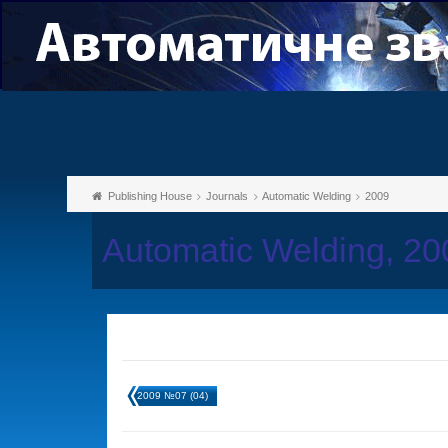
Publishing House
Journals
Automatic Welding
2009
Automatic Welding, 2
2009 №07 (04)