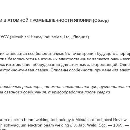
И В АТОМНОЙ ПРОМЫШЛЕННОСТИ ЯПОНИИ (Обзор)
КУСУ
(Mitsubishi Heavy Industries, Ltd., Япония)
ии становится все более значимой с точки зрения будущего энерго
тия безопасности на атомных электростанциях является очень ва
сс изготовления оборудования для атомных электростанций. Одно
ектронно-лучевая сварка. Описаны особенности применения элект
.
 водоводяные реакторы, атомная электростанция, аустенитная 
тва сварного соединения, термообработка после сварки
acuum electron beam welding technology // Mitsubishi Technical Review
n soft-vacuum electron beam welding // J. Jap. Weld. Soc. — 1969. —