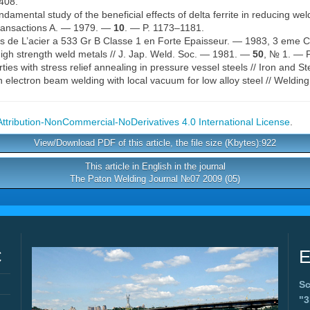
408.
damental study of the beneficial effects of delta ferrite in reducing we
Transactions A. — 1979. —
10
. — P. 1173–1181.
 de L’acier a 533 Gr B Classe 1 en Forte Epaisseur. — 1983, 3 eme C.
igh strength weld metals // J. Jap. Weld. Soc. — 1981. —
50
, № 1. — P
es with stress relief annealing in pressure vessel steels // Iron and 
 electron beam welding with local vacuum for low alloy steel // Weldi
tribution-NonCommercial-NoDerivatives 4.0 International License
.
View/Download PDF of this article, the file size (Kbytes):922
This article in English in the journal
The Paton Welding Journal №07 2009 (05)
C
E
Sc
"