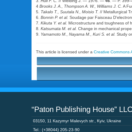
3.
Hull F. C.
// Welding J. — 1976. —
46
. — P. 399–
4
Brooks J. A., Thompson A. W., Williams J. C.
A Fun
5.
Takalo T., Suutala N., Moisio T.
// Metallurgical 
6.
Bonnin P. et al.
Soudage par Faisceau D’electrons
7.
Kikuta Y. et al.
Microstructure and toughness of h
8.
Katsumata M. et al.
Change in mechanical properti
9.
Yamamoto M., Nayama M., Kuri S. et al.
Study on
This article is licensed under a
Creative Commons At
“Paton Publishing House” LL
03150
,
11 Kazymyr Malevych str.
,
Kyiv
,
Ukraine
Tel.: (+38044) 205-23-90