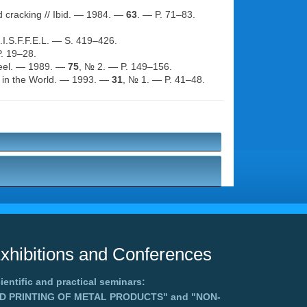
ld cracking // Ibid. — 1984. —
63
. — P. 71–83.
I.S.F.F.E.L. — S. 419–426.
. 19–28.
Steel. — 1989. —
75
, № 2. — P. 149–156.
ng in the World. — 1993. —
31
, № 1. — P. 41–48.
xhibitions and Conferences
ientific and practical seminars:
3D PRINTING OF METAL PRODUCTS"
and
"NON-