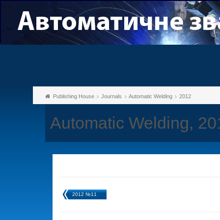
Publishing House
Journals
Automatic Welding
2012
Automatic Welding, 2
2012 №11