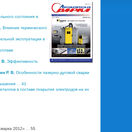
льного состояния в
.
Влияние термического
ельной эксплуатации в
сплаве
 В.
Эффективность
ин Р. В.
Особенности лазерно-дуговой сварки
ышения ... 41
аллов в составе покрытия электродов на их
арка 2012» ... 55