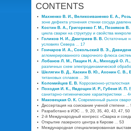
CONTENTS
Махненко В. И., Великоиваненко Е. А., Розы
зоне дефекта утонения стенки сосуда давления
Костин В. А., Григоренко Г. М., Позняков В.
цикла сварки на структуру и свойства микрол
Голиков Н. И., Дмитриев В. В.
Остаточные на
условиях Севера ... 17
Гончаров И. А., Сокольский В. Э., Давиденк
агломерированного сварочного флюса систем
Лобанов Л. М., Пащин Н. А., Миходуй О. Л.,
различных схем электродинамической обработ
Шелягин В. Д., Хаскин В. Ю., Ахонин С. В., 
титановых сплавов ... 36
Коломийцев Е. В.
Коррозионно-усталостная 
Походня И. К., Явдощин И. Р., Губеня И. П.
В
санитарно-гигиенические характеристики ... 4
Маковецкая О. К.
Современный рынок сварочн
Диссертация на соискание ученой степени ...
Разработано в ИЭС ... 9, 20, 35, 40, 43, 47, 50
2-й Международный конгресс «Сварка и соеди
Открытие лазерного центра в Кирове ... 53
Международная специализированная выставка 