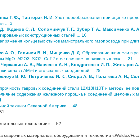
нка Г. Ф., Пивторак Н. И.
Учет порообразования при оценке преде
 ... 3
 Д., Жданов С. Л., Соломийчук Т. Г., Зубер Т. А., Максименко А. А
егированных конструкционных сталей ... 10
пряжения кольцевых стыков магистрального газопровода при длит
о А. О., Галинич В. И., Мищенко Д. Д.
Образование шпинели в ра
ы MgO–Al2O3–SiO2–CaF2 и ее влияние на вязкость шлака ... 21
 Черкашин А. В., Манченко А. Н., Кондратенко И. П., Жильцов А.
ки сплава АМг6 и его сварных соединений ... 29
Белоус В. Ю., Петриченко И. К., Сиора А. В., Палагеша А. Н., Сел
прочность тавровых соединений стали 12Х18Н10Т и методы ее пов
лияние содержания железного порошка и соединений щелочных мет
4
ой техники Северной Америки ... 48
 51
нительные технологии» ... 52
сварочных материалов, оборудования и технологий «Weldex/Россв