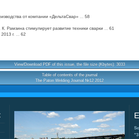
изводства от компании «ДельтаСвар» ... 58
. Рамзина стимулирует развитие техники сварки ... 61
13 г. ... 62
View/Download PDF of this issue, the file size (Kbytes): 3033
Table of contents of the journal
The Paton Welding Journal №12 2012
C
E
Sc
"