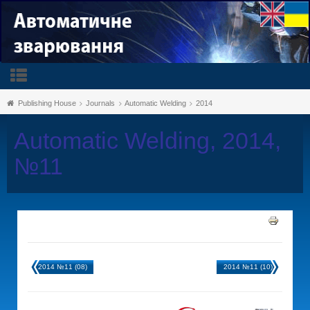
Publishing House
Journals
Automatic Welding
2014
Automatic Welding, 2014,
№11
2014 №11 (08)
2014 №11 (10)