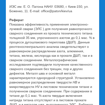
ИЭС им. Е. О. Патона НАНУ. 03680, г. Киев-150, ул.
Боженко, 11. E-mail: office@paton/kiev/ua
Реферат
Показана эффективность применения электронно-
лучевой сварки (ЭЛС ) для получения равнопрочного
сварного соединения из проката технического титана
толщиной 35 мм, упрочненного азотом до 0,1 мас. % в
процессе дугошлакового переплава (ДШП). Данные
рентгеноспектрального анализа свидетельствуют о
равномерном распределении азота, алюминия,
титана, железа, кислорода как в прокате ДШП, так и в
сварном соединении. Металлографические
исследования подтвердили получение качественного
сварного соединения без трещин, пор и других
дефектов. Металл шва и основной металл
характеризуются однородной структурой. Установлено
равномерное распределение твердости
HB
и
микротвердости
HV
в листовом техническом титане и
полученном сварном соединении. При содержании в
титане до 0,1 мас. % азота твердые включения
нитрида титана отсутствуют и в листовом прокате
ДШП, и в металле шва, выполненного ЭЛС . Библиогр.