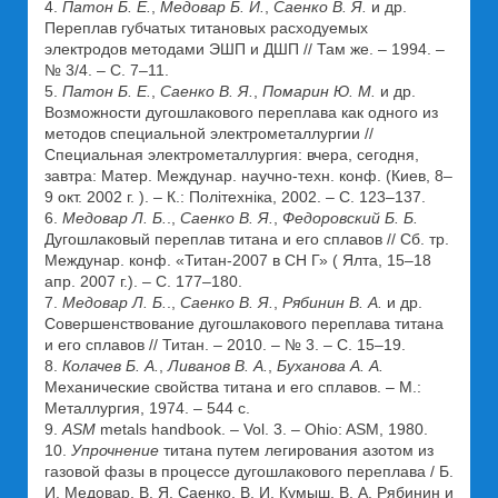
4.
Патон Б. Е.
,
Медовар Б. И.
,
Саенко В. Я.
и др.
Переплав губчатых титановых расходуемых
электродов методами ЭШП и ДШП // Там же. – 1994. –
№ 3/4. – С. 7–11.
5.
Патон Б. Е.
,
Саенко В. Я.
,
Помарин Ю. М.
и др.
Возможности дугошлакового переплава как одного из
методов специальной электрометаллургии //
Специальная электрометаллургия: вчера, сегодня,
завтра: Матер. Междунар. научно-техн. конф. (Киев, 8–
9 окт. 2002 г. ). – К.: Політехніка, 2002. – С. 123–137.
6.
Медовар Л. Б.
.,
Саенко В. Я.
,
Федоровский Б. Б.
Дугошлаковый переплав титана и его сплавов // Сб. тр.
Междунар. конф. «Титан-2007 в СН Г» ( Ялта, 15–18
апр. 2007 г.). – С. 177–180.
7.
Медовар Л. Б.
.,
Саенко В. Я.
,
Рябинин В. А.
и др.
Совершенствование дугошлакового переплава титана
и его сплавов // Титан. – 2010. – № 3. – С. 15–19.
8.
Колачев Б. А.
,
Ливанов В. А.
,
Буханова А. А.
Механические свойства титана и его сплавов. – М.:
Металлургия, 1974. – 544 с.
9.
ASM
metals handbook. – Vol. 3. – Ohio: ASM, 1980.
10.
Упрочнение
титана путем легирования азотом из
газовой фазы в процессе дугошлакового переплава / Б.
И. Медовар, В. Я. Саенко, В. И. Кумыш, В. А. Рябинин и