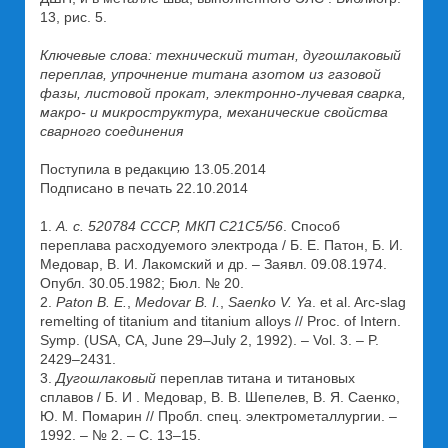
13, рис. 5.
Ключевые слова: технический титан, дугошлаковый
переплав, упрочнение титана азотом из газовой
фазы, листовой прокат, электронно-лучевая сварка,
макро- и микроструктура, механические свойства
сварного соединения
Поступила в редакцию 13.05.2014
Подписано в печать 22.10.2014
1.
А. с. 520784 СССР, МКП С21С5/56
. Способ
переплава расходуемого электрода / Б. Е. Патон, Б. И.
Медовар, В. И. Лакомский и др. – Заявл. 09.08.1974.
Опубл. 30.05.1982; Бюл. № 20.
2.
Paton B. E.
,
Medovar B. I.
,
Saenko V. Ya
. et аl. Arc-slag
remelting of titanium and titanium alloys // Proc. of Intern.
Symp. (USA, CA, June 29–July 2, 1992). – Vol. 3. – P.
2429–2431.
3.
Дугошлаковый
переплав титана и титановых
сплавов / Б. И . Медовар, В. В. Шепелев, В. Я. Саенко,
Ю. М. Помарин // Пробл. спец. электрометаллургии. –
1992. – № 2. – С. 13–15.