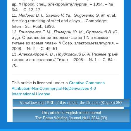
др. // Пробл. спец. электрометаллургии. – 1994. – №
3/4. – С. 12–17.
11.
Medovar B. I.
,
Saenko V. Ya
.,
Grigorenko G. M.
et al.
Arc-slag remelting of steel and alloys. – Cambridge:
Intern. Sci. Publ., 1996.
12.
Григоренко Г. М.
,
Помарин Ю. М.
,
Орловский В. Ю.
и др. О растворении твердых частиц TiN в жидком
титане во время плавки // Совр. электрометаллургия. –
2008. – № 2. – С. 49–51.
13.
Александров А. В.
,
Прудковский Б. А.
Разные грани
титана и его сплавов // Титан. – 2005. – № 1. – С. 64–
70.
This article is licensed under a
Creative Commons
Attribution-NonCommercial-NoDerivatives 4.0
International License
.
View/Download PDF of this article, the file size (Kbytes):857
This article in English in the journal
The Paton Welding Journal №11 2014 (09)