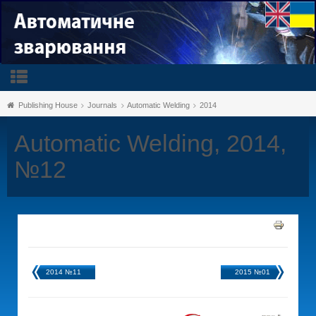
Publishing House
Journals
Automatic Welding
2014
Automatic Welding, 2014,
№12
2014 №11
2015 №01