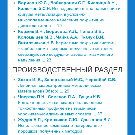
Борисов Ю.С., Войнарович С.Г., Кислица А.Н.,
Калюжный С.Н.
Исследование пятна напыления и
фигуры металлизации в условиях
микроплазменного нанесения покрытия из
диоксида титана ... 19
Коржик В.Н., Борисова А.Л., Попов В.В.,
Коломыцев М.В., Чайка А.А., Ткачук В.И.,
Вигилянская Н.В.
Керметные покрытия системы
«карбид хрома–нихром», полученные методом
сверхзвукового воздушно-газового плазменного
напыления ... 23
ПРОИЗВОДСТВЕННЫЙ РАЗДЕЛ
Зяхор И. В., Завертанный М.С., Чернобай С.В.
Линейная сварка трением металлических
материалов (Обзор) ... 29
Чвертко П.Н., Семенов Л.А., Гущин К.В.
Контактная стыковая сварка оплавлением
тонкостенных профилей из термически
упрочняемых алюминиевых сплавов ... 37
Жудра А.П., Кривчиков С.Ю., Дзыкович В.И.
Использование комплексно-легированных
порошков, полученных методом