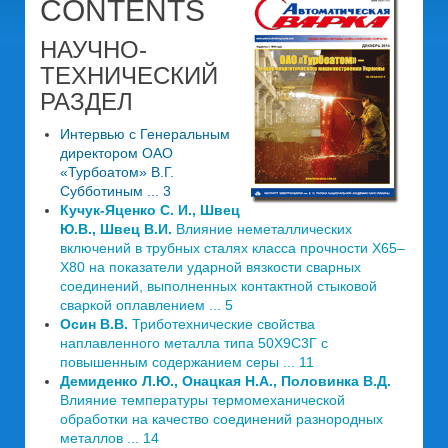
CONTENTS
НАУЧНО-
ТЕХНИЧЕСКИЙ
РАЗДЕЛ
Интервью с Генеральным
директором ОАО
«Турбоатом» В.Г.
Субботиным ... 3
Кучук-Яценко С. И., Швец
Ю.В., Швец В.И.
Влияние неметаллических
включений в трубных сталях класса прочности Х65–
Х80 на показатели ударной вязкости сварных
соединений, выполненных контактной стыковой
сваркой оплавлением ... 5
Осин В.В.
Триботехнические свойства
наплавленного металла типа 50Х9С3Г с
повышенным содержанием серы ... 11
Демиденко Л.Ю., Онацкая Н.А., Половинка В.Д.
Влияние температуры термомеханической
обработки на качество соединений разнородных
металлов ... 14