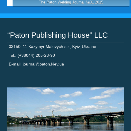
The Paton Welding Journal №01 2015
“Paton Publishing House” LLC
03150
,
11 Kazymyr Malevych str.
,
Kyiv
,
Ukraine
Tel.: (+38044) 205-23-90
E-mail: journal@paton.kiev.ua