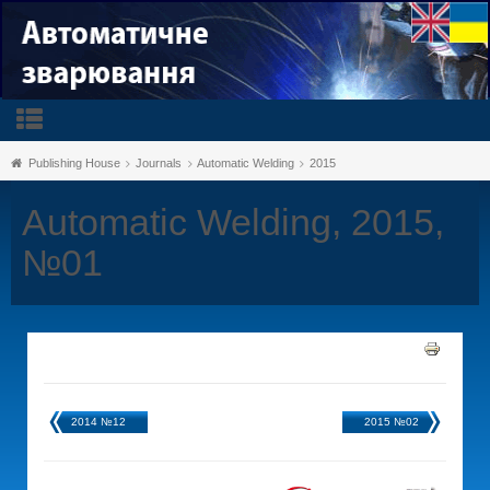
Publishing House
Journals
Automatic Welding
2015
Automatic Welding, 2015,
№01
2014 №12
2015 №02