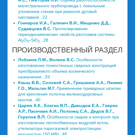
А.С., Пивторак Н.И.
Оценка работоспособности
магистрального трубопровода с локальным
утонением стенки при ремонте дуговой
наплавкой...22
Гончаров И.А., Галинич В.И., Мищенко Д.Д.,
Судавцова В.С.
Прогнозирование
термодинамических свойств расплавов системы
Al
O
–SiO
...28
2
3
2
ПРОИЗВОДСТВЕННЫЙ РАЗДЕЛ
Лобанов Л.М., Волков В.С.
Особенности
изготовления тонкостенных сварных конструкций
преобразуемого объема космического
назначения...33
Кныш В.В., Соловей С.А., Гришанов А.А., Линник
Г.О., Мальгин М.Г.
Применение приварных шпилек
для крепления полотна железнодорожных
мостов...40
Царюк А.К., Елагин В.П., Давыдов Е.А., Гаврик
А.Р., Пасечник А.И., Полонец С.А., Дедов В.Г.,
Горелов В.П.
Особенности сварки и контроля при
изготовлении теплообменных модулей котла-
утилизатора парогазовой электростанции
мощностью 150 МВт...48