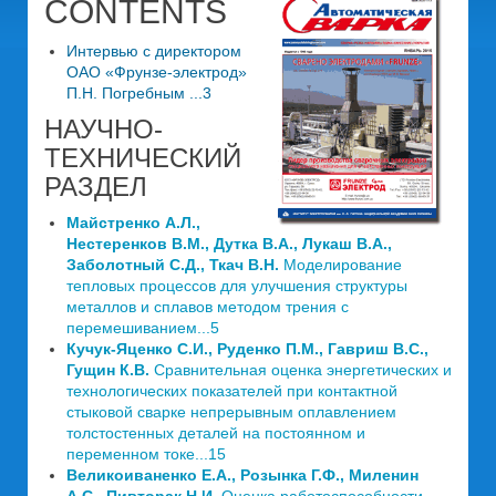
CONTENTS
Интервью с директором
ОАО «Фрунзе-электрод»
П.Н. Погребным ...3
НАУЧНО-
ТЕХНИЧЕСКИЙ
РАЗДЕЛ
Майстренко А.Л.,
Нестеренков В.М., Дутка В.А., Лукаш В.А.,
Заболотный С.Д., Ткач В.Н.
Моделирование
тепловых процессов для улучшения структуры
металлов и сплавов методом трения с
перемешиванием...5
Кучук-Яценко С.И., Руденко П.М., Гавриш В.С.,
Гущин К.В.
Сравнительная оценка энергетических и
технологических показателей при контактной
стыковой сварке непрерывным оплавлением
толстостенных деталей на постоянном и
переменном токе...15
Великоиваненко Е.А., Розынка Г.Ф., Миленин