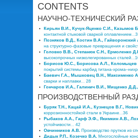
CONTENTS
НАУЧНО-ТЕХНИЧЕСКИЙ РА
Кирьян В.И., Кучук-Яценко С.И., Казымов Б
контактной стыковой сваркой оплавлением...3
Позняков В.Д., Костин В.А., Гайворонский 
на структурно-фазовые превращения и свойс
Головко В.В., Степанюк С.Н., Ермоленко Д
высокопрочных низколегированных сталей...1
Борисов Ю.С., Борисова А.Л., Коломыцев 
покрытий системы карбид титана-хрома–нихро
Баевич Г.А., Мышковец В.Н., Максименко А
сварки и наплавки... 28
Гончаров И.А., Галинич В.И., Мищенко Д.Д.
ПРОИЗВОДСТВЕННЫЙ РАЗ
Буряк Т.Н., Кацай И.А., Кузнецов В.Г., Нов
коррозионностойкой стали в Украине...36
Рыбаков А.А., Гарф Э.Ф., Якимкин А.В., Лох
устойчивости... 42
Овчинников А.В.
Производство прутков из сп
Дидык Р.П., Козечко В.А.
Многослойные конс