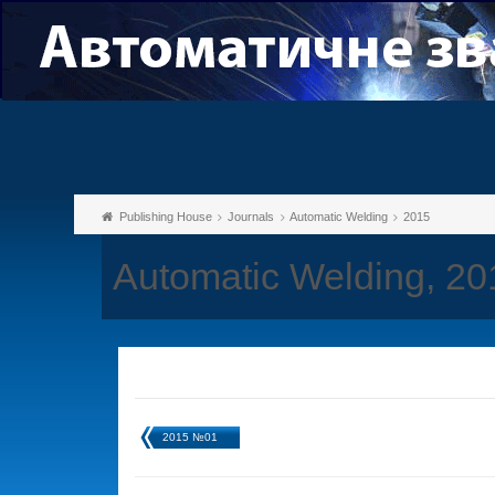
Publishing House
Journals
Automatic Welding
2015
Automatic Welding, 2
2015 №01