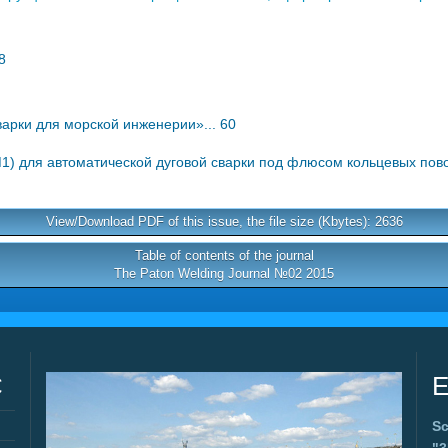
8
рки для морской инженерии»... 60
для автоматической дуговой сварки под флюсом кольцевых поворо
View/Download PDF of this issue, the file size (Kbytes): 2636
Table of contents of the journal
The Paton Welding Journal №02 2015
C
E
Sc