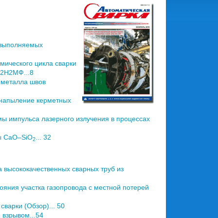
 выполняемых
мического цикла сварки
Х2Н2МФ...8
 металла швов
 напыление керметных
ы импульса лазерного излучения в процессах
ы CaO–SiO
... 32
2
 высококачественных сварных труб из
ния участка газопровода с местной потерей
варки (Обзор)... 50
взрывом...54