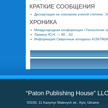
КРАТКИЕ СООБЩЕНИЯ
Диссертации на соискание ученой степени...5
ХРОНИКА
Международная конференция «Технологии сва
Ланкину Ю.Н. — 80... 62
Информация Сварочные аппараты А1567М(М1) 
“Paton Publishing House” LL
03150
,
11 Kazymyr Malevych str.
,
Kyiv
,
Ukraine