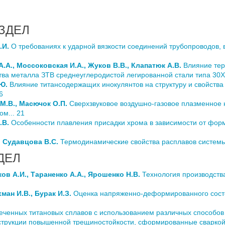
ЗДЕЛ
.И.
О требованиях к ударной вязкости соединений трубопроводов,
А.А., Моссоковская И.А., Жуков В.В., Клапатюк А.В.
Влияние тер
тва металла ЗТВ среднеуглеродистой легированной стали типа 30
.Ю.
Влияние титансодержащих инокулянтов на структуру и свойства
6
М.В., Масючок О.П.
Сверхзвуковое воздушно-газовое плазменное
м... 21
.В.
Особенности плавления присадки хрома в зависимости от форм
, Судавцова В.С.
Термодинамические свойства расплавов систем
ДЕЛ
иков А.И., Тараненко А.А., Ярошенко Н.В.
Технология производства
ман И.В., Бурак И.З.
Оценка напряженно-деформированного состоя
еченных титановых сплавов с использованием различных способов с
трукции повышенной трещиностойкости, сформированные сваркой 