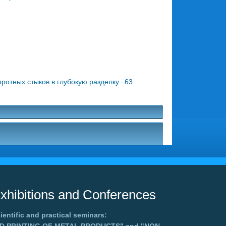
тных стыков в глубокую разделку...63
xhibitions and Conferences
ientific and practical seminars: