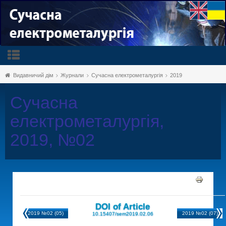
Видавничий дім
Журнали
Сучасна електрометалургія
2019
Сучасна
електрометалургія,
2019, №02
DOI of Article
2019 №02 (05)
2019 №02 (07)
10.15407/sem2019.02.06