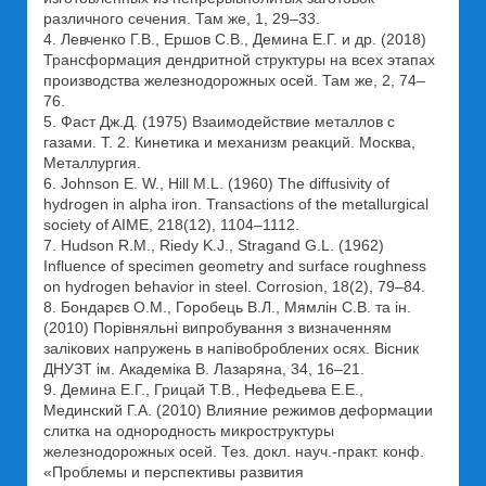
различного сечения. Там же, 1, 29–33.
4. Левченко Г.В., Ершов С.В., Демина Е.Г. и др. (2018)
Трансформация дендритной структуры на всех этапах
производства железнодорожных осей. Там же, 2, 74–
76.
5. Фаст Дж.Д. (1975) Взаимодействие металлов с
газами. Т. 2. Кинетика и механизм реакций. Mосква,
Металлургия.
6. Johnson Е. W., Hill M.L. (1960) The diffusivity of
hydrogen in alpha iron. Transactions of the metallurgical
society of AIME, 218(12), 1104–1112.
7. Hudson R.M., Riedy K.J., Stragand G.L. (1962)
Influence of specimen geometry and surface roughness
on hydrogen behavior in steel. Corrosion, 18(2), 79–84.
8. Бондарєв O.M., Горобець В.Л., Мямлін С.В. та ін.
(2010) Порівняльні випробування з визначенням
залікових напружень в напівоброблених осях. Вісник
ДНУЗТ ім. Академіка В. Лазаряна, 34, 16–21.
9. Демина Е.Г., Грицай Т.В., Нефедьева Е.Е.,
Мединский Г.А. (2010) Влияние режимов деформации
слитка на однородность микроструктуры
железнодорожных осей. Тез. докл. науч.-практ. конф.
«Проблемы и перспективы развития