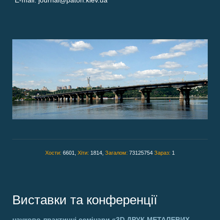
E-mail: journal@paton.kiev.ua
Хости:
6601,
Хіти:
1814,
Загалом:
73125754
Зараз:
1
Виставки та конференції
науково-практичні семінари
«3D ДРУК МЕТАЛЕВИХ