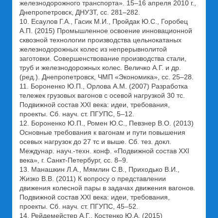
железнодорожного транспорта». 15–16 апреля 2010 г.,
Днепропетровск, ДНУЗТ, сс. 281–282.
10. Есаулов Г.А., Гасик М.И., Пройдак Ю.С., Горобец
А.П. (2015) Промышленное освоение инновационной
сквозной технологии производства цельнокатаных
железнодорожных колес из непрерывнолитой
заготовки. Совершенствование производства стали,
труб и железнодорожных колес. Величко А.Г. и др.
(ред.). Днепропетровск, ЧМП «Экономика», сс. 25–28.
11. Бороненко Ю.П., Орлова А.М. (2007) Разработка
тележек грузовых вагонов с осевой нагрузкой 30 тс.
Подвижной состав XXI века: идеи, требования,
проекты. Сб. науч. ст. ПГУПС, 5–12.
12. Бороненко Ю.П., Ромен Ю.С., Певзнер В.О. (2013)
Основные требования к вагонам и пути повышения
осевых нагрузок до 27 тс и выше. Сб. тез. докл.
Междунар. науч.-техн. конф. «Подвижной состав XXI
века», г. Санкт-Петербург, сс. 8–9.
13. Манашкин Л.А., Мямлин С.В., Приходько В.И.,
Жизко В.В. (2011) К вопросу о представлении
движения колесной пары в задачах движения вагонов.
Подвижной состав XXI века: идеи, требования,
проекты. Сб. науч. ст. ПГУПС, 45–52.
14. Рейдемейстер А.Г., Костенко Ю.А. (2015)