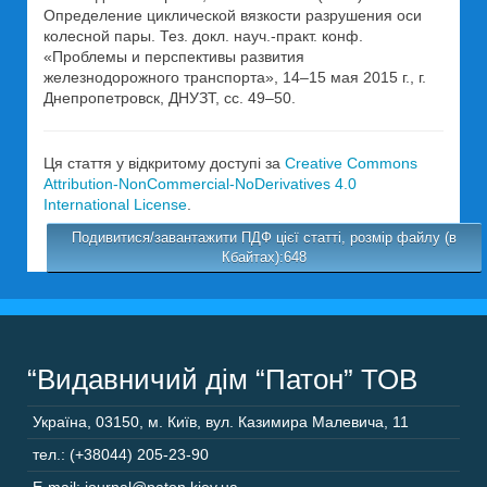
Определение циклической вязкости разрушения оси
колесной пары. Тез. докл. науч.-практ. конф.
«Проблемы и перспективы развития
железнодорожного транспорта», 14–15 мая 2015 г., г.
Днепропетровск, ДНУЗТ, сс. 49–50.
Ця стаття у відкритому доступі за
Creative Commons
Attribution-NonCommercial-NoDerivatives 4.0
International License
.
Подивитися/завантажити ПДФ цієї статті, розмір файлу (в
Кбайтах):648
“Видавничий дім “Патон” ТОВ
Україна
,
03150
,
м. Київ,
вул. Казимира Малевича, 11
тел.: (+38044) 205-23-90