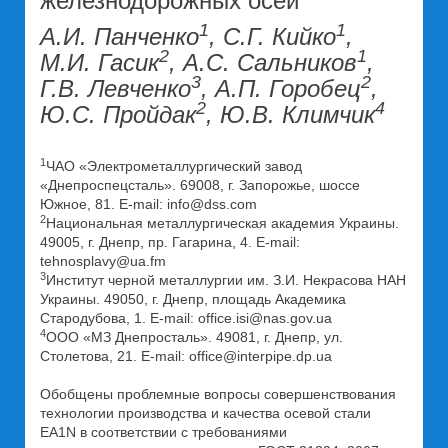
железнодорожных осей
1
1
А.И. Панченко
, С.Г. Кийко
,
2
1
М.И. Гасик
, А.С. Сальников
,
3
2
Г.В. Левченко
, А.П. Горобец
,
2
4
Ю.С. Пройдак
, Ю.В. Климчик
1
ЧАО «Электрометаллургический завод
«Днепроспецсталь». 69008, г. Запорожье, шоссе
Южное, 81. E-mail: info@dss.com
2
Национальная металлургическая академия Украины.
49005, г. Днепр, пр. Гагарина, 4. E-mail:
tehnosplavy@ua.fm
3
Институт черной металлургии им. З.И. Некрасова НАН
Украины. 49050, г. Днепр, площадь Академика
Стародубова, 1. E-mail: office.isi@nas.gov.ua
4
ООО «МЗ Днепросталь». 49081, г. Днепр, ул.
Столетова, 21. E-mail: office@interpipe.dp.ua
Обобщены проблемные вопросы совершенствования
технологии производства и качества осевой стали
EA1N в соответствии с требованиями