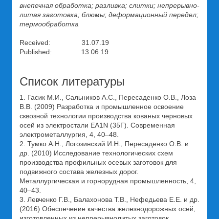
внепечная обработка; разливка; слитки; непрерывно-
литая заготовка; блюмы; деформационный передел;
термообработка
Received: 31.07.19
Published: 13.06.19
Список литературы
1. Гасик М.И., Сальников A.C., Пересаденко О.В., Лоза
В.В. (2009) Разработка и промышленное освоение
сквозной технологии производства кованых черновых
осей из электростали EA1N (35Г). Современная
электрометаллургия, 4, 40–48.
2. Тумко А.Н., Логозинский И.Н., Пересаденко О.В. и
др. (2010) Исследование технологических схем
производства профильных осевых заготовок для
подвижного состава железных дорог.
Металлургическая и горнорудная промышленность, 4,
40–43.
3. Левченко Г.В., Балахонова Т.В., Нефедьева Е.Е. и др.
(2016) Обеспечение качества железнодорожных осей,
изготовленных из непрерывнолитых заготовок