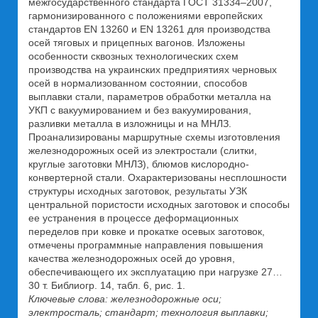
межгосударственного стандарта ГОСТ 31334–2007,
гармонизированного с положениями европейских
стандартов EN 13260 и EN 13261 для производства
осей тяговых и прицепных вагонов. Изложены
особенности сквозных технологических схем
производства на украинских предприятиях черновых
осей в нормализованном состоянии, способов
выплавки стали, параметров обработки металла на
УКП с вакуумированием и без вакуумирования,
разливки металла в изложницы и на МНЛЗ.
Проанализированы маршрутные схемы изготовления
железнодорожных осей из электростали (слитки,
круглые заготовки МНЛЗ), блюмов кислородно-
конвертерной стали. Охарактеризованы несплошности
структуры исходных заготовок, результаты УЗК
центральной пористости исходных заготовок и способы
ее устранения в процессе деформационных
переделов при ковке и прокатке осевых заготовок,
отмечены программные направления повышения
качества железнодорожных осей до уровня,
обеспечивающего их эксплуатацию при нагрузке 27…
30 т. Библиогр. 14, табл. 6, рис. 1.
Ключевые слова: железнодорожные оси;
электросталь; стандарт; технология выплавки;