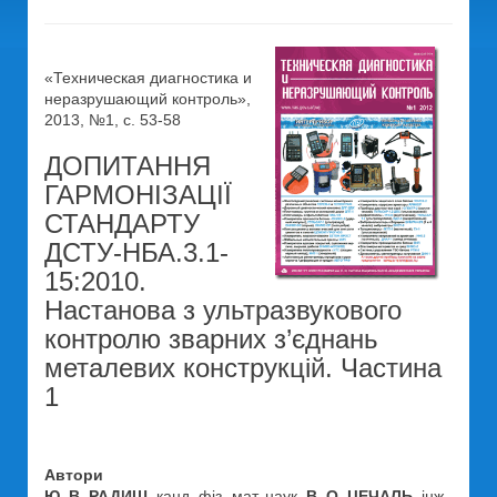
«Техническая диагностика и
неразрушающий контроль»,
2013, №1, с. 53-58
ДОПИТАННЯ
ГАРМОНІЗАЦІЇ
СТАНДАРТУ
ДСТУ-НБА.3.1-
15:2010.
Настанова з ультразвукового
контролю зварних з’єднань
металевих конструкцій. Частина
1
Автори
Ю. В. РАДИШ
, канд. фіз.-мат. наук,
В. О. ЦЕЧАЛЬ
, інж.,