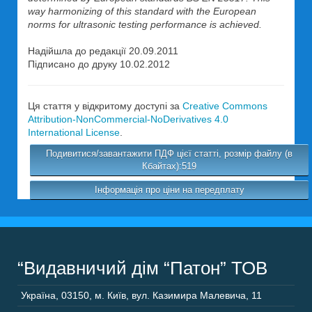
way harmonizing of this standard with the European
norms for ultrasonic testing performance is achieved.
Надійшла до редакції 20.09.2011
Підписано до друку 10.02.2012
Ця стаття у відкритому доступі за
Creative Commons
Attribution-NonCommercial-NoDerivatives 4.0
International License
.
Подивитися/завантажити ПДФ цієї статті, розмір файлу (в
Кбайтах):519
Інформація про ціни на передплату
“Видавничий дім “Патон” ТОВ
Україна
,
03150
,
м. Київ,
вул. Казимира Малевича, 11