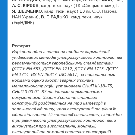
А. С. КІРЄЄВ
, канд. техн. наук (ТК «Спецмонтаж» ),
І.
Я. ШЕВЧЕНКО
, канд. техн. наук (ІЕЗ ім. Є.О. Патона
НАН України),
В. Г. РАДЬКО
, канд. техн. наук
(УкрНДІНК)
Реферат
Вирішена одна з головних проблем гармонізації
уніфікованих методів ультразвукового контролю, які
регламентуються європейськими стандартами
(ДСТУ EN 583, ДСТУ EN 1712, ДСТУ EN 1713, ДСТУ
EN 1714, BS EN 25817, ISO 5817), із національними
нормами оцінки якості зварних з’єднань
металоконструкцій, установлені СНиП III-18–75,
СНиП 3.03.01–87 та іншими нормативними
документами. Зварні з’єднання сталевих
конструкцій розділяються на три категорії в
залежності від типу, умов експлуатації та рівня їх
відповідальності. Ці категорії визначають, відповідно,
три рівня якості ультразвукового контролю, який
виконується при виготовленні, монтажі,
експлуатації та ремонті сталевих конструкцій.