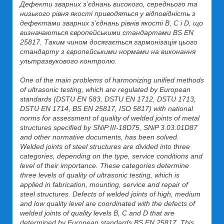
Дефекти зварних з’єднань високого, середнього та
низького рівня якості приводяться у відповідність з
дефектами зварних з’єднань рівнів якості B, C і D, що
визначаються європейськими стандартами BS EN
25817. Таким чином досягається гармонізація цього
стандарту з європейськими нормами на виконання
ультразвукового контролю.
One of the main problems of harmonizing unified methods
of ultrasonic testing, which are regulated by European
standards (DSTU EN 583, DSTU EN 1712, DSTU 1713,
DSTU EN 1714, BS EN 25817, ISO 5817) with national
norms for assessment of quality of welded joints of metal
structures specified by SNiP III-18D75, SNiP 3.03.01D87
and other normative documents, has been solved.
Welded joints of steel structures are divided into three
categories, depending on the type, service conditions and
level of their importance. These categories determine
three levels of quality of ultrasonic testing, which is
applied in fabrication, mounting, service and repair of
steel structures. Defects of welded joints of high, medium
and low quality level are coordinated with the defects of
welded joints of quality levels B, C and D that are
determined by European standards BS EN 25817. This