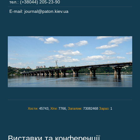
тел.: (+38044) 205-23-90
E-mail: journal@paton.kiev.ua
Хости:
45743,
Хіти:
7766,
Загалом:
73082468
Зараз:
1
Виставки та конференції