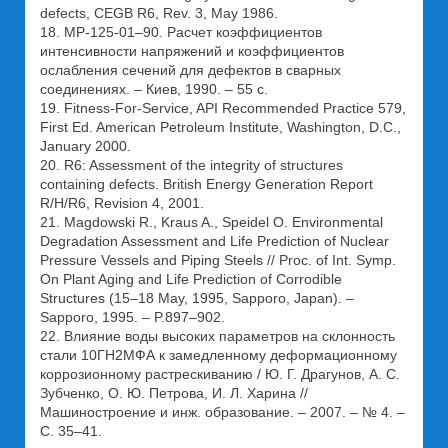
defects, CEGB R6, Rev. 3, May 1986.
18. МР-125-01–90. Расчет коэффициентов
интенсивности напряжений и коэффициентов
ослабления сечений для дефектов в сварных
соединениях. – Киев, 1990. – 55 с.
19. Fitness-For-Service, API Recommended Practice 579,
First Ed. American Petroleum Institute, Washington, D.C.,
January 2000.
20. R6: Assessment of the integrity of structures
containing defects. British Energy Generation Report
R/H/R6, Revision 4, 2001.
21. Magdowski R., Kraus A., Speidel O. Environmental
Degradation Assessment and Life Prediction of Nuclear
Pressure Vessels and Piping Steels // Proc. of Int. Symp.
On Plant Aging and Life Prediction of Corrodible
Structures (15–18 May, 1995, Sapporo, Japan). –
Sapporo, 1995. – P.897–902.
22. Влияние воды высоких параметров на склонность
стали 10ГН2МФА к замедленному деформационному
коррозионному растрескиванию / Ю. Г. Драгунов, А. С.
Зубченко, О. Ю. Петрова, И. Л. Харина //
Машиностроение и инж. образование. – 2007. – № 4. –
С. 35–41.