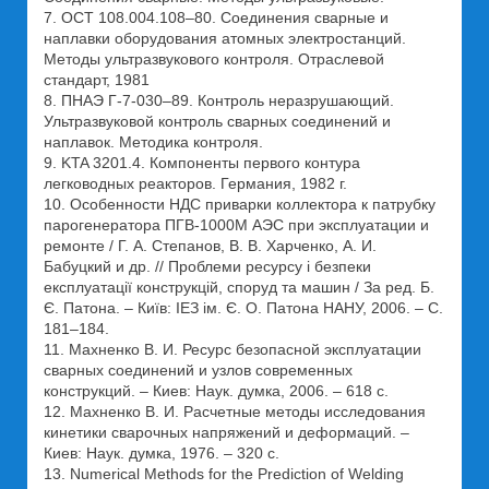
7. ОСТ 108.004.108–80. Соединения сварные и
наплавки оборудования атомных электростанций.
Методы ультразвукового контроля. Отраслевой
стандарт, 1981
8. ПНАЭ Г-7-030–89. Контроль неразрушающий.
Ультразвуковой контроль сварных соединений и
наплавок. Методика контроля.
9. KTA 3201.4. Компоненты первого контура
легководных реакторов. Германия, 1982 г.
10. Особенности НДС приварки коллектора к патрубку
парогенератора ПГВ-1000М АЭС при эксплуатации и
ремонте / Г. А. Степанов, В. В. Харченко, А. И.
Бабуцкий и др. // Проблеми ресурсу і безпеки
експлуатації конструкцій, споруд та машин / За ред. Б.
Є. Патона. – Київ: ІЕЗ ім. Є. О. Патона НАНУ, 2006. – С.
181–184.
11. Махненко В. И. Ресурс безопасной эксплуатации
сварных соединений и узлов современных
конструкций. – Киев: Наук. думка, 2006. – 618 с.
12. Махненко В. И. Расчетные методы исследования
кинетики сварочных напряжений и деформаций. –
Киев: Наук. думка, 1976. – 320 с.
13. Numerical Methods for the Prediction of Welding