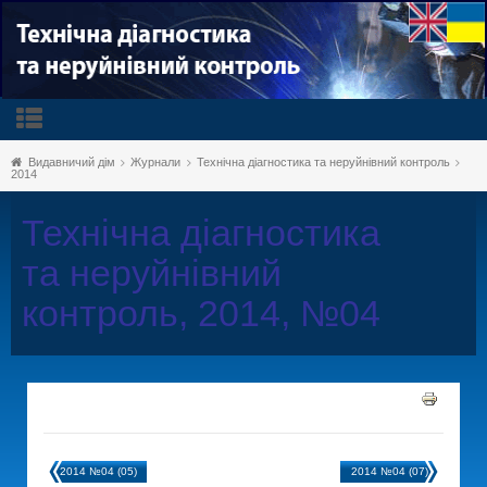
Видавничий дім
Журнали
Технічна діагностика та неруйнівний контроль
2014
Технічна діагностика
та неруйнівний
контроль, 2014, №04
2014 №04 (05)
2014 №04 (07)