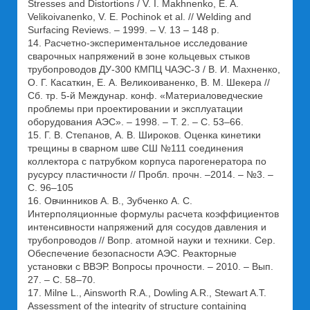
Stresses and Distortions / V. I. Makhnenko, E. A.
Velikoivanenko, V. E. Pochinok et al. // Welding and
Surfacing Reviews. – 1999. – V. 13 – 148 p.
14. Расчетно-экспериментальное исследование
сварочных напряжений в зоне кольцевых стыков
трубопроводов ДУ-300 КМПЦ ЧАЭС-3 / В. И. Махненко,
О. Г. Касаткин, Е. А. Великоиваненко, В. М. Шекера //
Сб. тр. 5-й Междунар. конф. «Материаловедческие
проблемы при проектировании и эксплуатации
оборудования АЭС». – 1998. – Т. 2. – С. 53–66.
15. Г. В. Степанов, А. В. Широков. Оценка кинетики
трещины в сварном шве СШ №111 соединения
коллектора с патрубком корпуса парогенератора по
русурсу пластичности // Пробл. прочн. –2014. – №3. –
С. 96–105
16. Овчинников А. В., Зубченко А. С.
Интерполяционные формулы расчета коэффициентов
интенсивности напряжений для сосудов давления и
трубопроводов // Вопр. атомной науки и техники. Сер.
Обеспечение безопасности АЭС. Реакторные
установки с ВВЭР. Вопросы прочности. – 2010. – Вып.
27. – С. 58–70.
17. Milne L., Ainsworth R.A., Dowling A.R., Stewart A.T.
Assessment of the integrity of structure containing