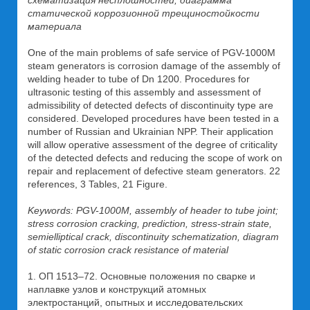
схематизация несплошностей, диаграмма
статической коррозионной трещиностойкости
материала
One of the main problems of safe service of PGV-1000М
steam generators is corrosion damage of the assembly of
welding header to tube of Dn 1200. Procedures for
ultrasonic testing of this assembly and assessment of
admissibility of detected defects of discontinuity type are
considered. Developed procedures have been tested in a
number of Russian and Ukrainian NPP. Their application
will allow operative assessment of the degree of criticality
of the detected defects and reducing the scope of work on
repair and replacement of defective steam generators. 22
references, 3 Tables, 21 Figure.
Keywords: PGV-1000М, assembly of header to tube joint;
stress corrosion cracking, prediction, stress-strain state,
semielliptical crack, discontinuity schematization, diagram
of static corrosion crack resistance of material
1. ОП 1513–72. Основные положения по сварке и
наплавке узлов и конструкций атомных
электростанций, опытных и исследовательских