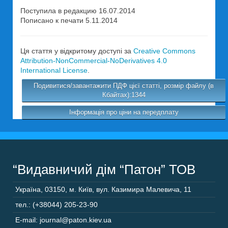
Поступила в редакцию 16.07.2014
Пописано к печати 5.11.2014
Ця стаття у відкритому доступі за
Creative Commons
Attribution-NonCommercial-NoDerivatives 4.0
International License
.
Подивитися/завантажити ПДФ цієї статті, розмір файлу (в
Кбайтах):1344
Інформація про ціни на передплату
“Видавничий дім “Патон” ТОВ
Україна
,
03150
,
м. Київ,
вул. Казимира Малевича, 11
тел.: (+38044) 205-23-90
E-mail: journal@paton.kiev.ua