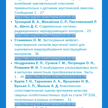
колебаний чувствительной пластинки
применительно к датчикам акустической эмиссии.
Сообщение 1... 17
https://doi.org/10.15407/tdnk2015.01.02
Троицкий В. А., Михайлов С. Р., Пастовенский Р.
А., Шило Д. С.
Современные системы
радиационного неразрушающего контроля... 23
https://doi.org/10.15407/tdnk2015.01.03
Станкевич О. М.
Застосування вейвлет-
перетворення сигналів акустичної емісії для
оцінювання макроруйнування конструкційних
матеріалів... 36
https://doi.org/10.15407/tdnk2015.01.04
Ноздрачева Е. Л., Сучков Г. М., Петрищев О. Н.,
Романюк М. И.
О возбуждении ультразвуковых волн
в металлах емкостным преобразователем. Часть
1... 45
https://doi.org/10.15407/tdnk2015.01.05
Буряк Т. Н., Тараненко А. А., Ярошенко Н. В.,
Бусько С. П., Малыш А. Д.
Комплексная
сопоставительная оценка критериев качества
сварных особотонкостенных труб из стали ТР 316L,
полученных в разных условиях... 51
https://doi.org/10.15407/tdnk2015.01.06