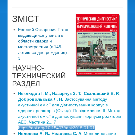
ЗМІСТ
Евгений Оскарович Патон –
выдающийся ученый в
области сварки и
мостостроения (к 145-
летию со дня рождения)...
3
НАУЧНО-
ТЕХНИЧЕСКИЙ
РАЗДЕЛ
Неклюдов І. М., Назарчук З. Т., Скальський В. Р.,
Добровольська Л. Н.
Застосування методу
акустичної емісії для діагностування корпусів
ядерних реакторів (Огляд). Повідомлення ІІ. Метод
акустичної емісії в діагностуванні корпусів реакторів
АЕС. Частина 2... 7
https://doi.org/10.15407/tdnk2015.01.01
Недосека А. Я., Недосека С. А.
Моделирование