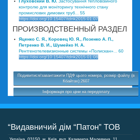
Глуховский В. Ю.
Застосування тепловізійного
контролю для моніторингу технічного стану
промислових димових труб... 55
https://doi.org/10.15407/tdnk2015.01.07
ПРОИЗВОДСТВЕННЫЙ РАЗДЕЛ
Яценко С. Я., Коровец Ю. Я., Лозенко А. П.,
Петренко В. И., Шумейко Н. А.
Рентгенотелевизионные системы «Полискан»... 60
https://doi.org/10.15407/tdnk2015.01.08
Подивитися/завантажити ПДФ цього номера, розмір файлу (в
Кбайтах):2607
Інформація про ціни на передплату
“Видавничий дім “Патон” ТОВ
Україна
,
03150
,
м. Київ,
вул. Казимира Малевича, 11