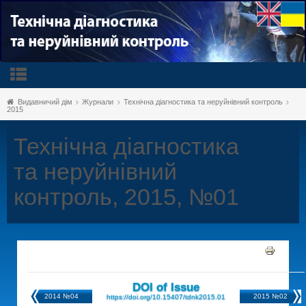
Видавничий дім
Журнали
Технічна діагностика та неруйнівний контроль
2015
Технічна діагностика
та неруйнівний
контроль, 2015, №01
DOI of Issue
2014 №04
2015 №02
https://doi.org/10.15407/tdnk2015.01