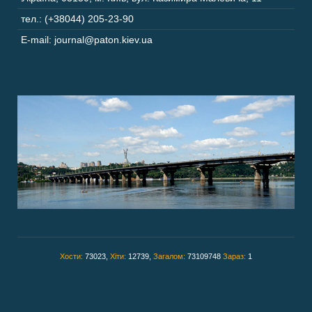
тел.: (+38044) 205-23-90
E-mail: journal@paton.kiev.ua
Хости:
73023,
Хіти:
12739,
Загалом:
73109748
Зараз:
1