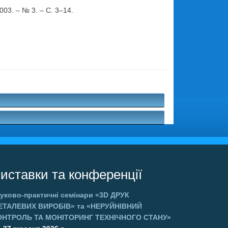
003. – № 3. – С. 3–14.
.
иставки та конференції
уково-практичні семінари
«3D ДРУК
ЕТАЛЕВИХ ВИРОБІВ»
та
«НЕРУЙНІВНИЙ
ОНТРОЛЬ ТА МОНІТОРИНГ ТЕХНІЧНОГО СТАНУ»