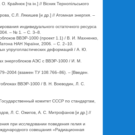
. Крайнюк [та ін.] // Вісник Тернопільського
а, С.Л. Лякишев [и др.] // Атомная энергия. –
ирования индивидуального остаточного ресурса
04. – № 1. – С. 3–8.
локов ВВЭР-1000 (проект 1.1) / В. И. Махненко,
 Патона НАН України, 2006. – С. 2–10.
ых упругопластических деформаций / А. Ю.
х энергоблоков АЭС с ВВЭР-1000 / И. М.
–2004 (взамен ТУ 108.766–86). – [Введен.
блоках ВВЭР-1000 / В. Н. Воеводин, Л. С.
 Государственный комитет СССР по стандартам,
, Л. С. Ожигов, А. С. Митрофанов [и др.] //
ения при исследовании поведения гелия и
IV Международного совещания «Радиационная