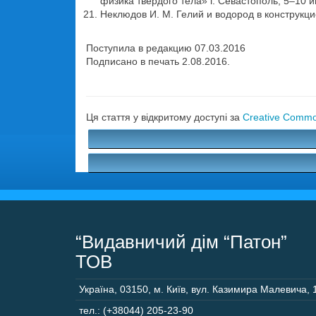
физика твердого тела» г. Севастополь, 5–10 
Неклюдов И. М. Гелий и водород в конструкцио
Поступила в редакцию 07.03.2016
Подписано в печать 2.08.2016.
Ця стаття у відкритому доступі за
Creative Common
“Видавничий дім “Патон”
ТОВ
Україна
,
03150
,
м. Київ,
вул. Казимира Малевича, 
тел.: (+38044) 205-23-90