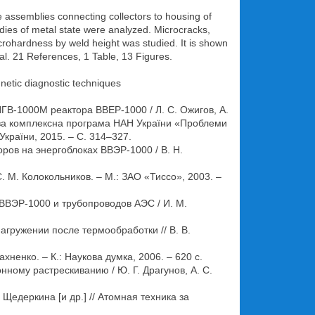
e assemblies connecting collectors to housing of
ies of metal state were analyzed. Microcracks,
crohardness by weld height was studied. It is shown
al. 21 References, 1 Table, 13 Figures.
gnetic diagnostic techniques
ПГВ-1000М реактора ВВЕР-1000 / Л. С. Ожигов, А.
льова комплексна програма НАН України «Проблеми
України, 2015. – С. 314–327.
ров на энергоблоках ВВЭР-1000 / В. Н.
. М. Колокольников. – М.: ЗАО «Тиссо», 2003. –
ВЭР-1000 и трубопроводов АЭС / И. М.
гружении после термообработки // В. В.
ненко. – К.: Наукова думка, 2006. – 620 с.
ому растрескиванию / Ю. Г. Драгунов, А. С.
Щедеркина [и др.] // Атомная техника за