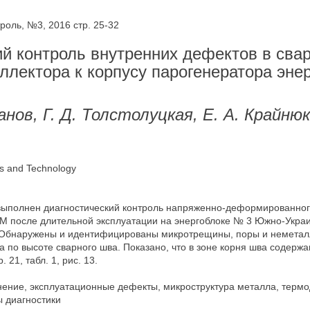
оль, №3, 2016 стр. 25-32
й контроль внутренних дефектов в сва
ллектора к корпусу парогенератора эне
нов, Г. Д. Толстолуцкая, Е. А. Крайнюк,
ics and Technology
выполнен диагностический контроль напряженно-деформированного
0М после длительной эксплуатации на энергоблоке № 3 Южно-Укра
 Обнаружены и идентифицированы микротрещины, поры и неметалл
по высоте сварного шва. Показано, что в зоне корня шва содержан
21, табл. 1, рис. 13.
нение, эксплуатационные дефекты, микроструктура металла, терм
 диагностики