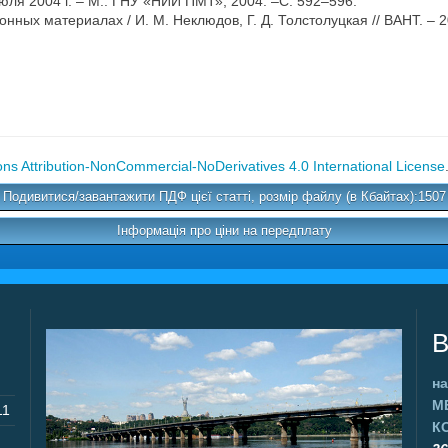
июля 2004 г. – М.: ГНУ «НИИ ПМТ», 2004. –С. 592–596.
нных материалах / И. М. Неклюдов, Г. Д. Толстолуцкая // ВАНТ. – 2
s Attribution-NonCommercial-NoDerivatives 4.0 International License
Подивитися/завантажити ПДФ цієї статті, розмір файлу (в Кбайтах):1507
Інформація про ціни на передплату
В
на
М
11
К