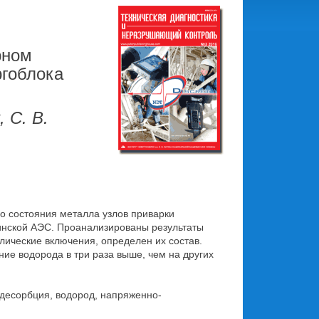
рном
ргоблока
 С. В.
 состояния металла узлов приварки
инской АЭС. Проанализированы результаты
ические включения, определен их состав.
ие водорода в три раза выше, чем на других
одесорбция, водород, напряженно-