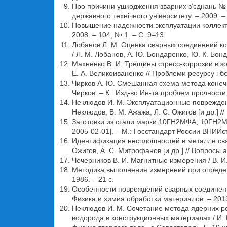
Про причини ушкодження зварних з’єднань № 11
державного технічного університету. – 2009. – 
Повышение надежности эксплуатации коллектор
2008. – 104, № 1. – С. 9–13.
Лобанов Л. М. Оценка сварных соединений к
/ Л. М. Лобанов, А. Ю. Бондаренко, Ю. К. Бон
Махненко В. И. Трещины стресс-коррозии в з
Е. А. Великоиваненко // Проблеми ресурсу і без
Чирков А. Ю. Смешанная схема метода конеч
Чирков. – К.: Изд-во Ин-та проблем прочности,
Неклюдов И. М. Эксплуатационные поврежден
Неклюдов, В. М. Ажажа, Л. С. Ожигов [и др.] /
Заготовки из стали марки 10ГН2МФА, 10ГН2М
2005-02-01]. – М.: Госстандарт России ВНИИст
Идентификация несплошностей в металле свар
Ожигов, А. С. Митрофанов [и др.] // Вопросы а
Чечерников В. И. Магнитные измерения / В. И.
Методика выполнения измерений при определе
1986. – 21 с.
Особенности повреждений сварных соединений 
Физика и химия обработки материалов. – 2013
Неклюдов И. М. Сочетание метода ядерних р
водорода в конструкционных материалах / И. 