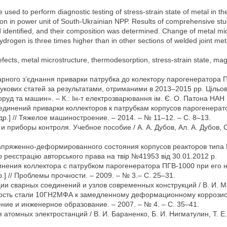
ed to perform diagnostic testing of stress-strain state of metal in th
n in power unit of South-Ukrainian NPP. Results of comprehensive stud
 identified, and their composition was determined. Change of metal mi
drogen is three times higher than in other sections of welded joint met
fects, metal microstructure, thermodesorption, stress-strain state, ma
арного з’єднання приварки патрубка до колектору парогенератора 
. наукових статей за результатами, отриманими в 2013–2015 рр. Ці
поруд та машин». – К.: Ін-т електрозварювання ім. Є. О. Патона НАН 
динений приварки коллекторов к патрубкам корпусов парогенерато
др.] // Тяжелое машиностроение. – 2014. – № 11–12. – С. 8–13.
 приборы контроля. Учебное пособие / А. А. Дубов, Ал. А. Дубов, С
пряженно-деформированного состояния корпусов реакторов типа В
ро реєстрацію авторського права на твір №41953 від 30.01.2012 р.
ения коллектора с патрубком парогенератора ПГВ-1000 при его на
др.] // Проблемы прочности. – 2009. – № 3.– С. 25–31.
и сварных соединений и узлов современных конструкций / В. И. Мах
ость стали 10ГН2МФА к замедленному деформационному коррозионн
ение и инженерное образование. – 2007. – № 4. – С. 35–41.
томных электростанций / В. И. Бараненко, Б. И. Нигматулин, Т. Е. 