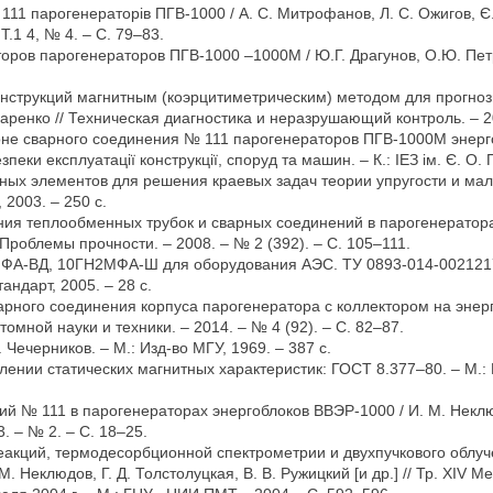
1 парогенераторів ПГВ-1000 / А. С. Митрофанов, Л. С. Ожигов, Є. О
Т.1 4, № 4. – С. 79–83.
ов парогенераторов ПГВ-1000 –1000М / Ю.Г. Драгунов, О.Ю. Петров
онструкций магнитным (коэрцитиметрическим) методом для прогноз
даренко // Техническая диагностика и неразрушающий контроль. – 20
оне сварного соединения № 111 парогенераторов ПГВ-1000М энергоб
пеки експлуатації конструкції, споруд та машин. – К.: ІЕЗ ім. Є. О.
ных элементов для решения краевых задач теории упругости и мал
 2003. – 250 с.
ия теплообменных трубок и сварных соединений в парогенератора
/ Проблемы прочности. – 2008. – № 2 (392). – С. 105–111.
ФА-ВД, 10ГН2МФА-Ш для оборудования АЭС. ТУ 0893-014-00212179
андарт, 2005. – 28 с.
ного соединения корпуса парогенератора с коллектором на энерго
томной науки и техники. – 2014. – № 4 (92). – С. 82–87.
 Чечерников. – М.: Изд-во МГУ, 1969. – 387 с.
нии статических магнитных характеристик: ГОСТ 8.377–80. – М.:
№ 111 в парогенераторах энергоблоков ВВЭР-1000 / И. М. Неклюдов
. – № 2. – С. 18–25.
еакций, термодесорбционной спектрометрии и двухпучкового облуч
М. Неклюдов, Г. Д. Толстолуцкая, В. В. Ружицкий [и др.] // Тр. X