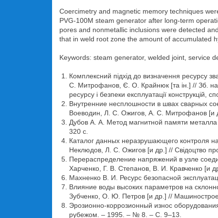
Coercimetry and magnetic memory techniques were us
PVG-100M steam generator after long-term operatio
pores and nonmetallic inclusions were detected and
that in weld root zone the amount of accumulated hy
Keywords: steam generator, welded joint, service de
Комплексний підхід до визначення ресурсу зв
С. Митрофанов, Є. О. Крайнюк [та ін.] // Зб
ресурсу і безпеки експлуатації конструкцій, с
Внутренние несплошности в швах сварных сое
Воеводин, Л. С. Ожигов, А. С. Митрофанов [и 
Дубов А. А. Метод магнитной памяти металла и
320 с.
Каталог данных неразрушающего контроля на
Неклюдов, Л. С. Ожигов [и др.] // Свідоцтво п
Перераспределение напряжений в узле соедин
Харченко, Г. В. Степанов, В. И. Кравченко [и 
Махненко В. И. Ресурс безопасной эксплуатаци
Влияние воды высоких параметров на склонн
Зубченко, О. Ю. Петров [и др.] // Машиностро
Эрозионно-коррозионный износ оборудования а
рубежом. – 1995. – № 8. – С. 9–13.