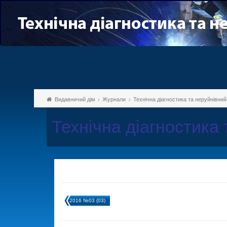
Видавничий дім
Журнали
Технічна діагностика та неруйнівни
Технічна діагностика
2016 №03 (03)