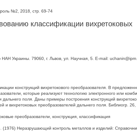
оль №2, 2018, стр. 69-74
вованию классификации вихретоковых
НАН Украины. 79060, г. Львов, ул. Научная, 5. E-mail: uchanin@ipm.l
ации конструкций вихретокового преобразователя. В предложенн
зователи, которые реализуют технологию электронного или комб
и дальнего поля. Даны примеры построения конструкций вихретоко
 и вихретоковых преобразователей дальнего поля. Библиогр. 26, р
оковые преобразователи, конструкция, классификация
др. (1976) Неразрушающий контроль металлов и изделий: Справочник