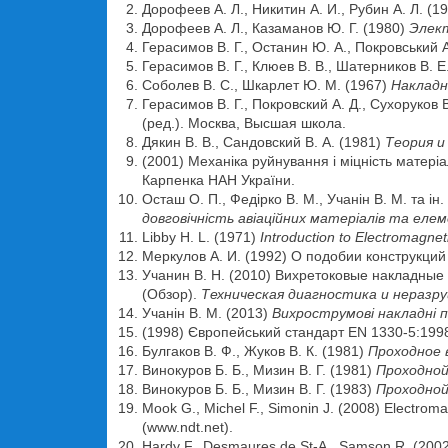
Дорофеев А. Л., Никитин А. И., Рубин А. Л. (1
Дорофеев А. Л., Казаманов Ю. Г. (1980)
Элек
Герасимов В. Г., Останин Ю. А., Покровський А
Герасимов В. Г., Клюев В. В., Шатерников В. Е
Соболев В. С., Шкарлет Ю. М. (1967)
Накладн
Герасимов В. Г., Покровский А. Д., Сухоруков 
(ред.). Москва, Высшая школа.
Дякин В. В., Сандовский В. А. (1981)
Теория и
(2001) Механіка руйнування і міцність матеріал
Карпенка НАН України.
Осташ О. П., Федірко В. М., Учанін В. М. та ін.
довговічність авіаційних матеріалів та еле
Libby H. L. (1971)
Introduction
to
Electromagnet
Меркулов А. И. (1992) О подобии конструкц
Учанин В. Н. (2010) Вихретоковые накладны
(Обзор).
Техническая диагностика и нераз
Учанін В. М. (2013)
Вихрострумові накладні 
(1998) Європейський стандарт EN 1330-5:19
Булгаков В. Ф., Жуков В. К. (1981)
Проходное 
Винокуров Б. Б., Мизин В. Г. (1981)
Проходной
Винокуров Б. Б., Мизин В. Г. (1983)
Проходной
Mook G., Michel F., Simonin J. (2008) Electrom
(www.ndt.net).
Hardy F., Desmaures de St-A., Samson R. (200