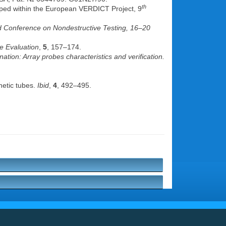
th
loped within the European VERDICT Project, 9
 Conference on Nondestructive Testing, 16–20
e Evaluation
,
5
, 157–174.
tion: Array probes characteristics and verification.
netic tubes.
Ibid
,
4
, 492–495.
.