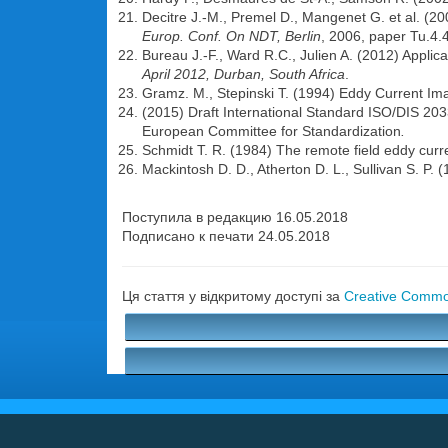
Decitre J.-M., Premel D., Mangenet G. et al. (2
Europ. Conf. On NDT, Berlin
, 2006, paper Tu.4.4
Bureau J.-F., Ward R.C., Julien A. (2012) Applic
April 2012, Durban, South Africa
.
Gramz. M., Stepinski T. (1994) Eddy Current Im
(2015) Draft International Standard ISO/DIS 20
European Committee for Standardization
.
Schmidt T. R. (1984) The remote field eddy curr
Mackintosh D. D., Atherton D. L., Sullivan S. P.
Поступила в редакцию 16.05.2018
Подписано к печати 24.05.2018
Ця стаття у відкритому доступі за
Creative Common