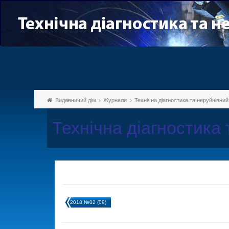
Видавничий дім
Журнали
Технічна діагностика та неруйнівни
Технічна діагностика
2018 №02 (09)