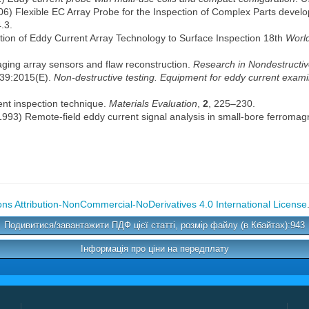
006) Flexible EC Array Probe for the Inspection of Complex Parts deve
.3.
ation of Eddy Current Array Technology to Surface Inspection 18th
World
aging array sensors and flaw reconstruction.
Research in Nondestructiv
339:2015(E).
Non-destructive testing
.
Equipment for eddy current examina
ent inspection technique.
Materials Evaluation
,
2
, 225–230.
 (1993) Remote-field eddy current signal analysis in small-bore ferromag
s Attribution-NonCommercial-NoDerivatives 4.0 International License
Подивитися/завантажити ПДФ цієї статті, розмір файлу (в Кбайтах):943
Інформація про ціни на передплату