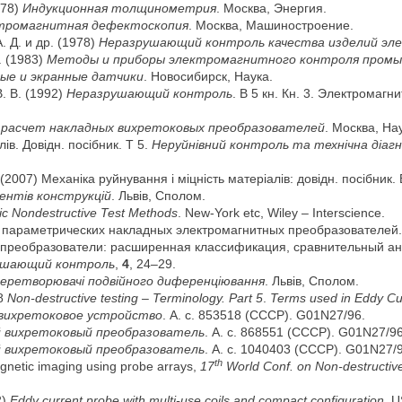
978)
Индукционная толщинометрия
. Москва, Энергия.
тромагнитная дефектоскопия
. Москва, Машиностроение.
. Д. и др. (1978)
Неразрушающий контроль качества изделий э
. (1983)
Методы и приборы электромагнитного контроля промы
ые и экранные датчики
. Новосибирск, Наука.
В. В. (1992)
Неразрушающий контроль
. В 5 кн. Кн. 3. Электромагн
 расчет накладных вихретоковых преобразователей
. Москва, На
ів. Довідн. посібник. Т 5.
Неруйнівний контроль та технічна діаг
 (2007) Механіка руйнування і міцність матеріалів: довідн. посібник. 
ментів конструкцій
. Львів, Сполом.
ic
Nondestructive
Test
M
ethods
. New-York etc, Wiley – Interscience.
ий параметрических накладных электромагнитных преобразователей
е преобразователи: расширенная классификация, сравнительный а
рушающий контроль
,
4
, 24–29.
перетворювачі подвійного диференціювання
. Львів, Сполом.
98
Non-destructive testing – Terminology. Part 5
.
Terms used in Eddy Cur
вихретоковое устройство
. А. с. 853518 (СССР). G01N27/96.
 вихретоковый преобразователь
. А. с. 868551 (СССР). G01N27/96
 вихретоковый преобразователь
. А. с. 1040403 (СССР). G01N27/
th
agnetic imaging using probe arrays,
17
World Conf
.
on Non-destructiv
2)
Eddy current probe with multi-use coils and compact configuration
. 