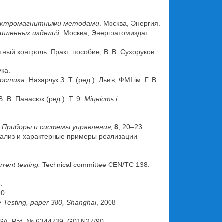
лектромагнитными методами
. Москва, Энергия.
шленных изделий
. Москва, Энергоатомиздат.
итный контроль: Практ. пособие; В. В. Сухоруков
ука.
ностика
. Назарчук З. Т. (ред.). Львів, ФМІ ім. Г. В.
В. В. Панасюк (ред.). Т. 9.
Міцність і
.
Приборы и системы управления
,
8
, 20–23.
нализ и характерные примеры реализации
rent testing.
Technical committee CEN/TC 138.
.
90.
e Testing, paper 380, Shanghai
, 2008
USA, Pat. № 6344739. G01N27/90.