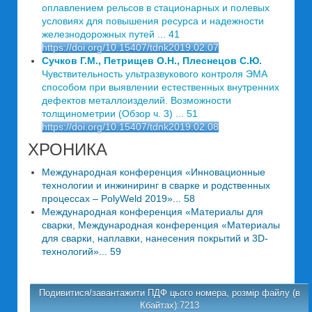
оплавлением рельсов в стационарных и полевых
условиях для повышения ресурса и надежности
железнодорожных путей ... 41
https://doi.org/10.15407/tdnk2019.02.07
Сучков Г.М., Петрищев О.Н., Плеснецов С.Ю.
Чувствительность ультразвукового контроля ЭМА
способом при выявлении естественных внутренних
дефектов металлоизделий. Возможности
толщинометрии (Обзор ч. 3) ... 51
https://doi.org/10.15407/tdnk2019.02.08
ХРОНИКА
Международная конференция «Инновационные
технологии и инжиниринг в сварке и родственных
процессах – PolyWeld 2019»... 58
Международная конференция «Материалы для
сварки, Международная конференция «Материалы
для сварки, наплавки, нанесения покрытий и 3D-
технологий»... 59
Подивитися/завантажити ПДФ цього номера, розмір файлу (в
Кбайтах):7213