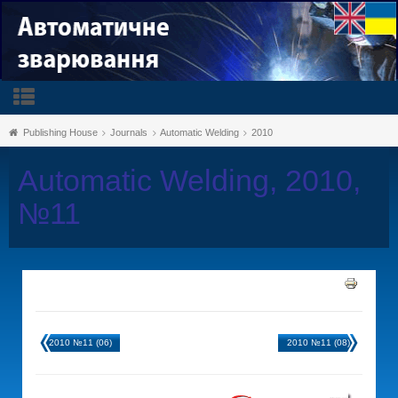
Publishing House
Journals
Automatic Welding
2010
Automatic Welding, 2010,
№11
2010 №11 (06)
2010 №11 (08)