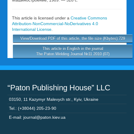
Машиностроение, 1989. — 328 с.
This article is licensed under a
Creative Commons
Attribution-NonCommercial-NoDerivatives 4.0
International License
.
View/Download PDF of this article, the file size (Kbytes):729
This article in English in the journal
The Paton Welding Journal №11 2010 (07)
“Paton Publishing House” LLC
03150
,
11 Kazymyr Malevych str.
,
Kyiv
,
Ukraine
Tel.: (+38044) 205-23-90
E-mail: journal@paton.kiev.ua