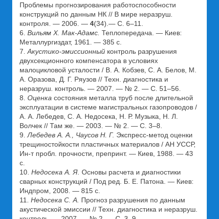
Проблемы прогнозирования работоспособности
конструкций по данным НК // В мире неразруш.
контроля. — 2006. —
4
(34).— С. 6–11.
6.
Вильям Х. Мак-Адамс.
Теплопередача. — Киев:
Металлургиздат, 1961. — 385 с.
7.
Акустико-эмиссионный
контроль разрушения
двухсекционного компенсатора в условиях
малоцикловой усталости / В. А. Кобзев, С. А. Белов, М.
А. Оразова, Д. Г. Ряузов // Техн. диагностика и
неразруш. контроль. — 2007. — № 2. — С. 51–56.
8.
Оценка
состояния металла труб после длительной
эксплуатации в системе магистральных газопроводов /
А. А. Лебедев, С. А. Недосека, Н. Р. Музыка, Н. Л.
Волчек // Там же. — 2003. — № 2. — С. 3–8.
9.
Лебедев А. А., Чаусов Н. Г.
Экспресс-метод оценки
трещиностойкости пластичных материалов / АН УССР,
Ин-т пробл. прочности, препринт. — Киев, 1988. — 43
с.
10.
Недосека А. Я.
Основы расчета и диагностики
сварных конструкций / Под ред. Б. Е. Патона. — Киев:
Индпром, 2008. — 815 с.
11.
Недосека С. А.
Прогноз разрушения по данным
акустической эмиссии // Техн. диагностика и неразруш.
контроль. — 2007. — № 2. — С. 3–9.