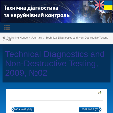
Publishing House
Journals
Technical Diagnostics and Non-Destructive Testing
2009
Technical Diagnostics and
Non-Destructive Testing,
2009, №02
2009 №02 (10)
2009 №02 (02)