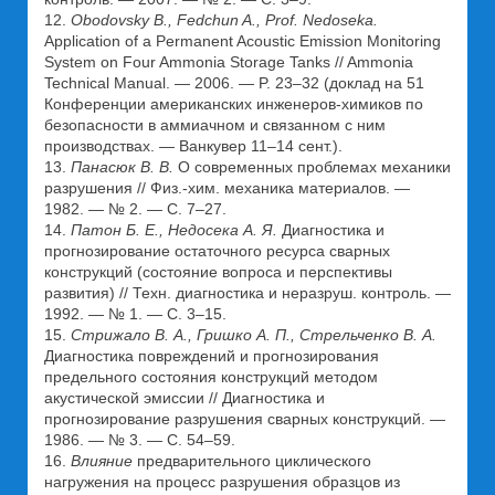
12.
Оbodovsky B., Fedchun A., Prof. Nedoseka.
Application of a Permanent Acoustic Emission Monitoring
System on Four Ammonia Storage Tanks // Ammonia
Technical Manual. — 2006. — P. 23–32 (доклад на 51
Конференции американских инженеров-химиков по
безопасности в аммиачном и связанном с ним
производствах. — Ванкувер 11–14 сент.).
13.
Панасюк В. В.
О современных проблемах механики
разрушения // Физ.-хим. механика материалов. —
1982. — № 2. — С. 7–27.
14.
Патон Б. Е., Недосека А. Я.
Диагностика и
прогнозирование остаточного ресурса сварных
конструкций (состояние вопроса и перспективы
развития) // Техн. диагностика и неразруш. контроль. —
1992. — № 1. — С. 3–15.
15.
Стрижало В. А., Гришко А. П., Стрельченко В. А.
Диагностика повреждений и прогнозирования
предельного состояния конструкций методом
акустической эмиссии // Диагностика и
прогнозирование разрушения сварных конструкций. —
1986. — № 3. — С. 54–59.
16.
Влияние
предварительного циклического
нагружения на процесс разрушения образцов из