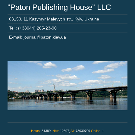
“Paton Publishing House” LLC
03150
,
11 Kazymyr Malevych str.
,
Kyiv
,
Ukraine
Tel.: (+38044) 205-23-90
E-mail: journal@paton.kiev.ua
Hosts:
81389,
Hits:
12697,
All:
73030709
Online:
1