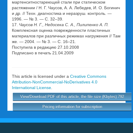
мартенситностареющей стали при статическом
растяжении / Н. Г. Чаусов, А. А. Лебедев, И. О. Богинич
и др. // Техн. диагностика и неразруш. контроль. —
1996. — № 3. — С. 32–39.
17.
Чаусов Н. Г., Недосека С. А., Пилипенко А. П.
Комплексная оценка поврежденности пластичных
материалов при различных режимах нагружения // Там
же. — 2004. — № 3. — С. 16–21.
Поступила в редакцию 27.10.2008
Подписано в печать 21.04.2009
This article is licensed under a
Creative Commons
Attribution-NonCommercial-NoDerivatives 4.0
International License
.
View/Download PDF of this article, the file size (Kbytes):792
Pricing information for subscription