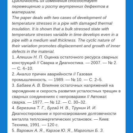
Цикличность их изменения способствует
перемещению и росту внутренних дефектов в
материале.
The paper deals with two cases of development of
temperature stresses in a pipe with damaged thermal
insulation. It is shown that a bulk stressed state with
temperature stresses variable in time develops even in a
pipe with a medium wall thickness. The cyclic nature of
their variation promotes displacement and growth of inner
defects in the material.
1.
Алешин Н. П.
Оценка остаточного ресурса сварных
конструкций // Сварка и Диагностика. — 2007. — № 2.
— С. 4–10.
2.
Анализ
причин аварийности // Газовая
промышленность. — 1989. — № 10. — С. 2–5.
3.
Бабаев А. В.
Влияние остаточных напряжений на
зарождение и скорость развития усталостных трещин в
сварных соединениях с непроварами // Автомат.
сварка. — 1977. — № 12. — С. 30–32.
4.
Березина Т. Г., Бугай Н. В., Трунин И. И.
Диагностирование и прогнозирование долговечности
металла теплоэнергетических установок. — Киев:
Техника, 1991. — 120 с.
5.
Варовин А. Я., Карзов Ю. Я., Марголин Б. З.