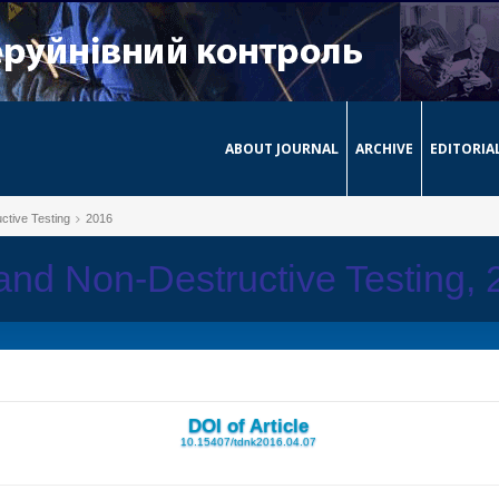
ABOUT JOURNAL
ARCHIVE
EDITORIA
ctive Testing
2016
 and Non-Destructive Testing,
DOI of Article
10.15407/tdnk2016.04.07