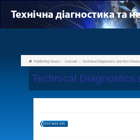
Publishing House
Journals
Technical Diagnostics and Non-Destru
Technical Diagnostics
2016 №04 (06)