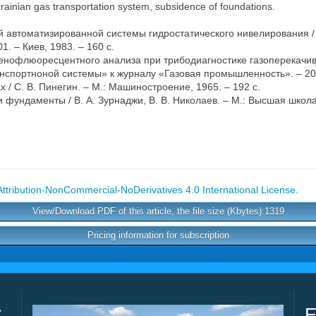
rainian gas transportation system, subsidence of foundations.
й автоматизированной системы гидростатического нивелирования / В
1. – Киев, 1983. – 160 c.
енофлюоресцентного анализа при трибодиагностике газоперекачиваю
анспортноной системы» к журналу «Газовая промышленность». – 20
 / С. В. Пинегин. – М.: Машиностроение, 1965. – 192 с.
 фундаменты / В. А. Зурнаджи, В. В. Николаев. – М.: Высшая школа,
tribution-NonCommercial-NoDerivatives 4.0 International License
.
View/Download PDF of this article, the file size (Kbytes):1319
Pricing information for subscription
C
E