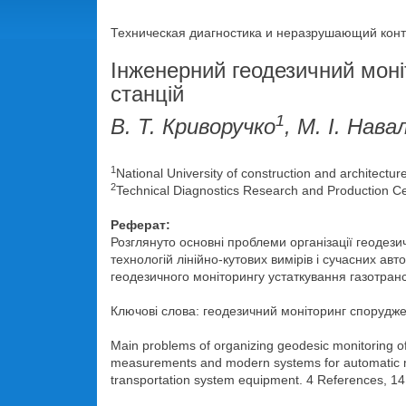
Техническая диагностика и неразрушающий контр
Інженерний геодезичний мон
станцій
1
В. Т. Криворучко
, М. І. Нава
1
National University of construction and architectur
2
Technical Diagnostics Research and Production C
Реферат:
Розглянуто основні проблеми організації геодез
технологій лінійно-кутових вимірів і сучасних 
геодезичного моніторингу устаткування газотрансп
Ключові слова: геодезичний моніторинг спорудже
Main problems of organizing geodesic monitoring of 
measurements and modern systems for automatic mo
transportation system equipment. 4 References, 14