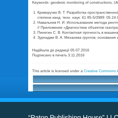
Keywords: geodesic monitoring of constructions, Uk
Криворучко В. Т. Разработка пространственно
степени канд. техн. наук: 61 85-5/3989: 05.24.0
Навальнев Н. И. Использование метода рентг
// Приложение «Диагностика объектов газотр
Пинегин С. В. Контактная прочность в машинах
Зурнаджи В. А. Механика грунтов, основания и
Надійшла до редакції 05.07.2016
Подписано в печать 3.11.2016
This article is licensed under a
Creative Commons At
“Paton Publishing House” LL