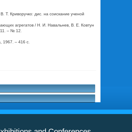
. Т. Криворучко: дис. на соискание ученой
щих агрегатов / Н. И. Навальнев, В. Е. Ковтун
11. – № 12.
 1967. – 416 с.
xhibitions and Conferences