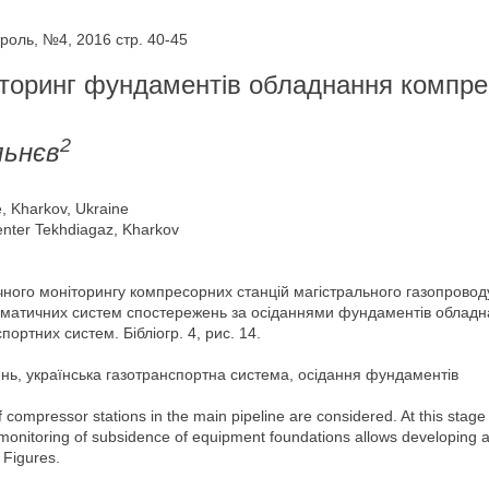
оль, №4, 2016 стр. 40-45
іторинг фундаментів обладнання компр
2
льнєв
e, Kharkov, Ukraine
enter Tekhdiagaz, Kharkov
ичного моніторингу компресорних станцій магістрального газопровод
автоматичних систем спостережень за осіданнями фундаментів облад
ортних систем. Бібліогр. 4, рис. 14.
нь, українська газотранспортна система, осідання фундаментів
compressor stations in the main pipeline are considered. At this stage
nitoring of subsidence of equipment foundations allows developing a
 Figures.