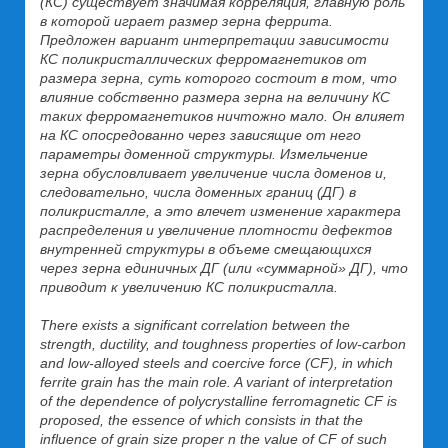
(КС) существует значимая корреляция, главную роль
в которой играет размер зерна феррита.
Предложен вариант интерпретации зависимости
КС поликристаллических ферромагнетиков от
размера зерна, суть которого состоит в том, что
влияние собственно размера зерна на величину КС
таких ферромагнетиков ничтожно мало. Он влияет
на КС опосредованно через зависящие от него
параметры доменной структуры. Измельчение
зерна обусловливает увеличение числа доменов и,
следовательно, числа доменных границ (ДГ) в
поликристалле, а это влечет изменение характера
распределения и увеличение плотности дефектов
внутренней структуры в объеме смещающихся
через зерна единичных ДГ (или «суммарной» ДГ), что
приводит к увеличению КС поликристалла.
There exists a significant correlation between the
strength, ductility, and toughness properties of low-carbon
and low-alloyed steels and coercive force (CF), in which
ferrite grain has the main role. A variant of interpretation
of the dependence of polycrystalline ferromagnetic CF is
proposed, the essence of which consists in that the
influence of grain size proper n the value of CF of such