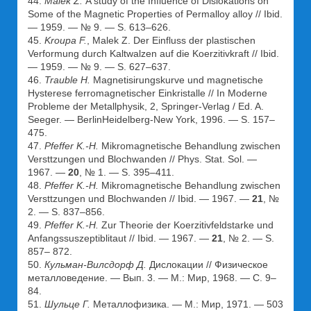
44.
Malek Z.
A study of the Influence of Dislokations on
Some of the Magnetic Properties of Permalloy alloy // Ibid.
— 1959. — № 9. — S. 613–626.
45.
Kroupa F.
, Malek Z. Der Einfluss der plastischen
Verformung durch Kaltwalzen auf die Koerzitivkraft // Ibid.
— 1959. — № 9. — S. 627–637.
46.
Trauble H.
Magnetisirungskurve und magnetische
Hysterese ferromagnetischer Einkristalle // In Moderne
Probleme der Metallphysik, 2, Springer-Verlag / Ed. A.
Seeger. — BerlinHeidelberg-New York, 1996. — S. 157–
475.
47.
Pfeffer K.-H.
Mikromagnetische Behandlung zwischen
Versttzungen und Blochwanden // Phys. Stat. Sol. —
1967. —
20
, № 1. — S. 395–411.
48.
Pfeffer K.-H.
Mikromagnetische Behandlung zwischen
Versttzungen und Blochwanden // Ibid. — 1967. —
21
, №
2. — S. 837–856.
49.
Pfeffer K.-H.
Zur Theorie der Koerzitivfeldstarke und
Anfangssuszeptiblitaut // Ibid. — 1967. —
21
, № 2. — S.
857– 872.
50.
Кульман-Вилсдорф Д.
Дислокации // Физическое
металловедение. — Вып. 3. — М.: Мир, 1968. — С. 9–
84.
51.
Шульце Г.
Металлофизика. — М.: Мир, 1971. — 503