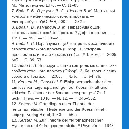
М.: Металлургия, 1976. — С. 11–89.
7.
Бида Г. В., Горкунов Э. С., Шевнин В. М.
Магнитный
контроль механических свойств проката. —
Екатеринбург: УрО РАН, 2002. — 252 с.
8.
Бида Г. В., Камардин В. М.
Неразрушающий
контроль вязких свойств проката // Дефектоскопия. —
1991. — № 7. — С. 10–21.
9.
Бида Г. В.
Неразрушающий контроль механических
свойств стального проката (Обзор). I. Контроль
прочностных и пластических свойств // Там же. — 2005.
№5.— С. 39–53.
10.
Бида Г. В.
Неразрушающий контроль механических
свойств стального проката (Обзор). 2. Контроль в’язких
свойств // Там же. — 2005. — № 5. — С. 54–76.
11.
Kersten M.
,
Gottschalt P.
Einige Versuche uber den
Einfluss von Eigenspannungen auf Koerzitivkraft und
kritische Feldstarke der Barkhausensprunge // Zs. f.
techn. Phys. — 1940. — № 12. — P. 345–352.
12.
Kersten M.
Grundlagen einer Theorie der
ferromagnetischen Hysterese und der Koerzitivkraft.
Leipzig: Verlag Hirzel, 1943. — 56 s.
13.
Kersten M
. Zur Theorie der ferromagnetischen
Hysterese und Anfangspermeablitat // Phys. Zs. — 1943.