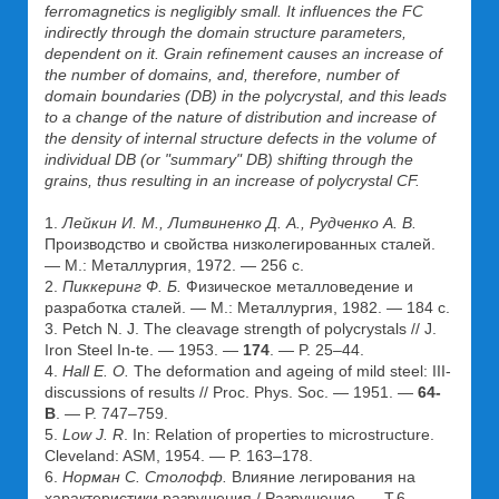
ferromagnetics is negligibly small. It influences the FC
indirectly through the domain structure parameters,
dependent on it. Grain refinement causes an increase of
the number of domains, and, therefore, number of
domain boundaries (DB) in the polycrystal, and this leads
to a change of the nature of distribution and increase of
the density of internal structure defects in the volume of
individual DB (or "summary" DB) shifting through the
grains, thus resulting in an increase of polycrystal CF.
1.
Лейкин И. М., Литвиненко Д. А., Рудченко А. В.
Производство и свойства низколегированных сталей.
— М.: Металлургия, 1972. — 256 с.
2.
Пиккеринг Ф. Б.
Физическое металловедение и
разработка сталей. — М.: Металлургия, 1982. — 184 с.
3. Petch N. J. The cleavage strength of polycrystals // J.
Iron Steel In-te. — 1953. —
174
. — P. 25–44.
4.
Hall E. O.
The deformation and ageing of mild steel: III-
discussions of results // Proc. Phys. Soc. — 1951. —
64-
B
. — P. 747–759.
5.
Low J. R
. In: Relation of properties to microstructure.
Cleveland: ASM, 1954. — P. 163–178.
6.
Норман С. Столофф.
Влияние легирования на
характеристики разрушения / Разрушение. — Т.6. —