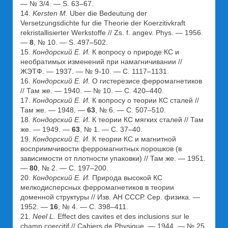
— № 3/4. — S. 63–67.
14.
Kersten M.
Uber die Bedeutung der
Versetzungsdichte fur die Theorie der Koerzitivkraft
rekristallisierter Werkstoffe // Zs. f. angev. Phys. — 1956.
—
8
, № 10. — S. 497–502.
15.
Кондорский Е. И.
К вопросу о природе КС и
необратимых изменений при намагничивании //
ЖЭТФ. — 1937. — № 9-10. — С. 1117–1131.
16.
Кондорский Е. И.
О гистерезисе ферромагнетиков
// Там же. — 1940. — № 10. — С. 420–440.
17.
Кондорский Е. И.
К вопросу о теории КС сталей //
Там же. — 1948. —
63
, № 6. — С. 507–510.
18.
Кондорский Е. И.
К теории КС мягких сталей // Там
же. — 1949. —
63
, № 1. — С. 37–40.
19.
Кондорский Е. И.
К теории КС и магнитной
восприимчивости ферромагнитных порошков (в
зависимости от плотности упаковки) // Там же. — 1951.
—
80
, № 2. — С. 197–200.
20.
Кондорский Е. И.
Природа высокой КС
мелкодисперсных ферромагнетиков в теории
доменной структуры // Изв. АН СССР. Сер. физика. —
1952. —
16
, № 4. — С. 398–411.
21.
Neel L.
Effect des cavites et des inclusions sur le
champ coercitif // Cahiers de Physique. — 1944. — № 25.