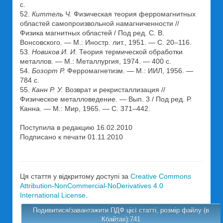
с.
52.
Киттель Ч.
Физическая теория ферромагнитных
областей самопроизвольной намагниченности //
Физика магнитных областей / Под ред. С. В.
Вонсовского. — М.: Иностр. лит., 1951. — С. 20–116.
53.
Новиков И. И.
Теория термической обработки
металлов. — М.: Металлургия, 1974. — 400 с.
54.
Бозорт Р.
Ферромагнетизм. — М.: ИИЛ, 1956. —
784 с.
55.
Канн Р. У.
Возврат и рекристаллизация //
Физическое металловедение. — Вып. 3 / Под ред. Р.
Канна. — М.: Мир, 1965. — С. 371–442.
Поступила в редакцию 16.02.2010
Подписано к печати 01.11.2010
Ця стаття у відкритому доступі за
Creative Commons
Attribution-NonCommercial-NoDerivatives 4.0
International License
.
Подивитися/завантажити ПДФ цієї статті, розмір файлу (в
Кбайтах):741