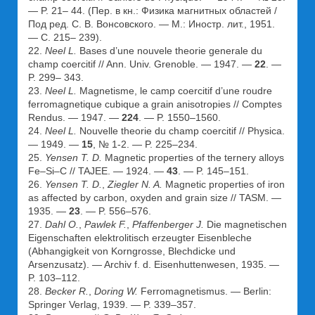
— P. 21– 44. (Пер. в кн.: Физика магнитных областей /
Под ред. С. В. Вонсовского. — М.: Иностр. лит., 1951.
— С. 215– 239).
22.
Neel L.
Bases d’une nouvele theorie generale du
champ coercitif // Ann. Univ. Grenoble. — 1947. —
22
. —
P. 299– 343.
23.
Neel L.
Magnetisme, le camp coercitif d’une roudre
ferromagnetique cubique a grain anisotropies // Comptes
Rendus. — 1947. —
224
. — P. 1550–1560.
24.
Neel L.
Nouvelle theorie du champ coercitif // Physica.
— 1949. —
15
, № 1-2. — P. 225–234.
25.
Yensen T. D.
Magnetic properties of the ternery alloys
Fe–Si–C // TAJEE. — 1924. —
43
. — P. 145–151.
26.
Yensen T. D.
,
Ziegler N. A.
Magnetic properties of iron
as affected by carbon, oxyden and grain size // TASM. —
1935. —
23
. — P. 556–576.
27.
Dahl O.
,
Pawlek F.
,
Pfaffenberger J.
Die magnetischen
Eigenschaften elektrolitisch erzeugter Eisenbleche
(Abhangigkeit von Korngrosse, Blechdicke und
Arsenzusatz). — Archiv f. d. Eisenhuttenwesen, 1935. —
P. 103–112.
28.
Becker R.
,
Doring W.
Ferromagnetismus. — Berlin:
Springer Verlag, 1939. — P. 339–357.