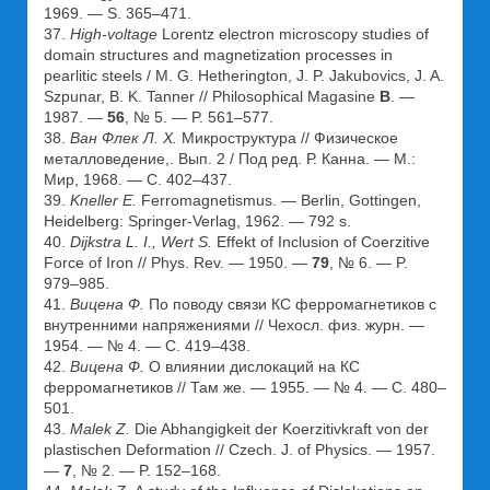
1969. — S. 365–471.
37.
High-voltage
Lorentz electron microscopy studies of
domain structures and magnetization processes in
pearlitic steels / M. G. Hetherington, J. P. Jakubovics, J. A.
Szpunar, B. K. Tanner // Philosophical Magasine
B
. —
1987. —
56
, № 5. — P. 561–577.
38.
Ван Флек Л. Х.
Микроструктура // Физическое
металловедение,. Вып. 2 / Под ред. Р. Канна. — М.:
Мир, 1968. — С. 402–437.
39.
Knеller E.
Ferromagnetismus. — Berlin, Gottingen,
Heidelberg: Springer-Verlag, 1962. — 792 s.
40.
Dijkstra L. I., Wert S.
Effekt of Inclusion of Coerzitive
Force of Iron // Phys. Rev. — 1950. —
79
, № 6. — P.
979–985.
41.
Вицена Ф.
По поводу связи КС ферромагнетиков с
внутренними напряжениями // Чехосл. физ. журн. —
1954. — № 4. — С. 419–438.
42.
Вицена Ф.
О влиянии дислокаций на КС
ферромагнетиков // Там же. — 1955. — № 4. — С. 480–
501.
43.
Malek Z.
Die Abhangigkeit der Koerzitivkraft von der
plastischen Deformation // Czech. J. of Physics. — 1957.
—
7
, № 2. — P. 152–168.