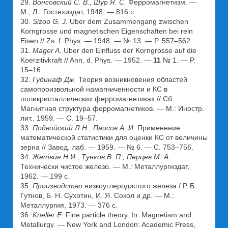
29.
Вонсовский С. В., Шур Я. С.
Ферромагнетизм. —
М.; Л.: Гостехиздат, 1948. — 816 с.
30.
Sizoo G. J.
Uber dem Zusammengang zwischen
Korngrosse und magnetischen Eigenschaften bei rein
Eisen // Zs. f. Phys. — 1948. — № 13. — P. 557–562.
31.
Mager A.
Uber den Einfluss der Korngrosse auf die
Koerzitivkraft // Ann. d. Phys. — 1952. —
11
№ 1. — P.
15–16.
32.
Гудинаф Дж.
Теория возникновения областей
самопроизвольной намагниченности и КС в
поликристаллических ферромагнетиках // Сб.
Магнитная структура ферромагнетиков. — М.: Иностр.
лит., 1959. — С. 19–57.
33.
Подвойский Л.Н., Паисов А. И.
Применение
математической статистики для оценки КС от величины
зерна // Завод. лаб. — 1959. — № 6. — С. 753–756.
34.
Жетвин Н.И., Тунков В. П., Перцев М. А.
Технически чистое железо. — М.: Металлургиздат,
1962. — 199 с.
35.
Производство
низкоуглеродистого железа / Р. Б.
Гутнов, Б. Н. Сухотин, И. Я. Сокол и др. — М.:
Металлургия, 1973. — 376 с.
36.
Kneller E.
Fine particle theory. In: Magnetism and
Metallurgy. — New York and London: Academic Press,