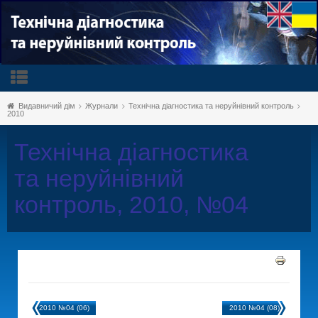
Видавничий дім
Журнали
Технічна діагностика та неруйнівний контроль
2010
Технічна діагностика
та неруйнівний
контроль, 2010, №04
2010 №04 (06)
2010 №04 (08)