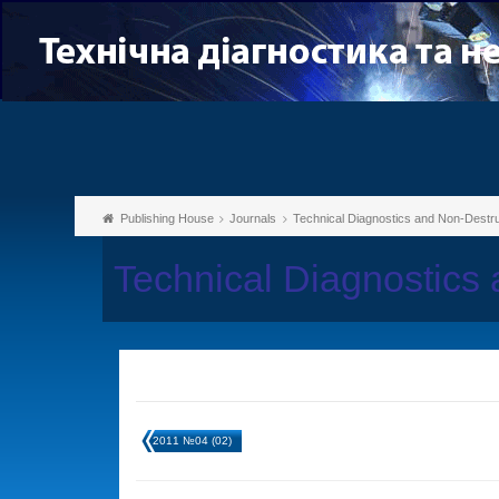
Publishing House
Journals
Technical Diagnostics and Non-Destru
Technical Diagnostics
2011 №04 (02)