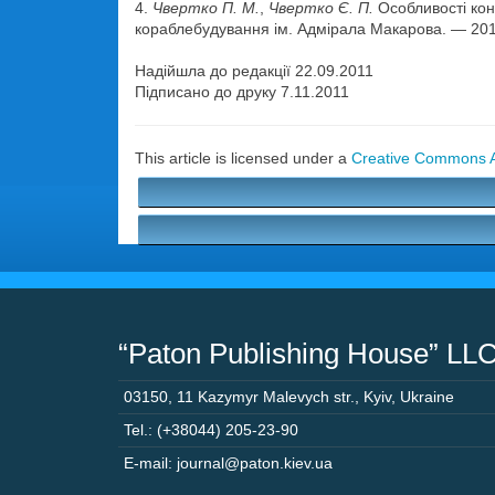
4.
Чвертко П. М.
,
Чвертко Є. П.
Особливості кон
кораблебудування ім. Адмірала Макарова. — 201
Надійшла до редакції 22.09.2011
Підписано до друку 7.11.2011
This article is licensed under a
Creative Commons At
“Paton Publishing House” LL
03150
,
11 Kazymyr Malevych str.
,
Kyiv
,
Ukraine
Tel.: (+38044) 205-23-90
E-mail: journal@paton.kiev.ua