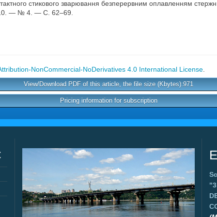
тактного стикового зварювання безперервним оплавленням стержньов
0. — № 4. — С. 62–69.
tribution-NonCommercial-NoDerivatives 4.0 International License
.
View/Download PDF of this article, the file size (Kbytes):971
Pricing information for subscription
C
E
Sc
"
D
C