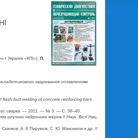
НІ
ун-т України «КПІ»),
П.
икладі
стикового зварювання оплавленням
f flash-butt welding of concrete reinforcing bars.
ат. сварка. — 2011. — № 3. — С. 38–40.
м штучних нейронних мереж // Наук. Вісті Нац.
качков, А. Е Пирумов, С. Ю. Максимов и др. //