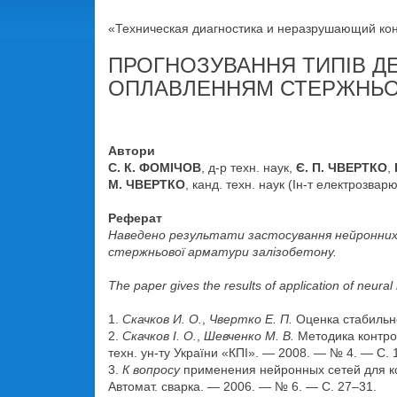
«Техническая диагностика и неразрушающий конт
ПРОГНОЗУВАННЯ ТИПІВ Д
ОПЛАВЛЕННЯМ СТЕРЖНЬО
Автори
С. К. ФОМІЧОВ
, д-р техн. наук,
Є. П. ЧВЕРТКО
,
М. ЧВЕРТКО
, канд. техн. наук (Ін-т електрозва
Реферат
Наведено результати застосування нейронних 
стержньової арматури залізобетону.
The paper gives the results of application of neural
1.
Скачков И. О.
,
Чвертко Е. П.
Оценка стабильно
2.
Скачков І. О.
,
Шевченко М. В.
Методика контрол
техн. ун-ту України «КПІ». — 2008. — № 4. — С. 
3.
К вопросу
применения нейронных сетей для кон
Автомат. сварка. — 2006. — № 6. — С. 27–31.