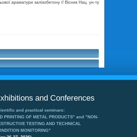
ої араматури залізобетону // Вісник Нац. ун-ту
xhibitions and Conferences
ientific and practical seminars:
3D PRINTING OF METAL PRODUCTS"
and
"NON-
ESTRUCTIVE TESTING AND TECHNICAL
ONDITION MONITORING"