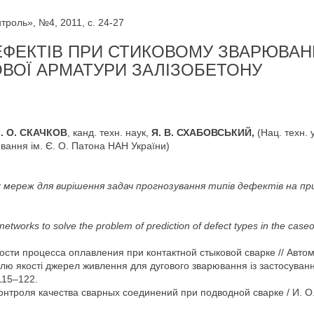
роль», №4, 2011, с. 24-27
ЕФЕКТІВ ПРИ СТИКОВОМУ ЗВАРЮВАН
ВОЇ АРМАТУРИ ЗАЛІЗОБЕТОНУ
І. О. СКАЧКОВ
, канд. техн. наук,
Я. В. СХАБОВСЬКИЙ,
(Нац. техн. 
рювання ім. Є. О. Патона НАН України)
мереж для вирішення задач прогнозування типів дефектів на пр
 networks to solve the problem of prediction of defect types in the case
o
сти процесса оплавления при контактной стыковой сварке // Автом
ю якості джерел живлення для дугового зварювання із застосування
115–122.
троля качества сварных соединений при подводной сварке / И. О. С