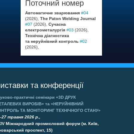
Поточний номер
Автоматичне зварювання
#04
(2026),
The Paton Welding Journal
#07
(2026),
Сучасна
електрометалургія
#03
(2026),
Технічна діагностика
та неруйнівний контроль
#02
(2026),
иставки та конференції
уково-практичні семінари
«3D ДРУК
ЕТАЛЕВИХ ВИРОБІВ»
та
«НЕРУЙНІВНИЙ
ОНТРОЛЬ ТА МОНІТОРИНГ ТЕХНІЧНОГО СТАНУ»
-27 травня 2026 р.,
XIV Міжнародний промисловий форум (м. Київ,
оварський проспект, 15)