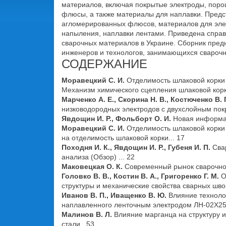
материалов, включая покрытые электроды, поро
флюсы, а также материалы для наплавки. Предс
агломерированных флюсов, материалов для элек
напыления, наплавки лентами. Приведена спра
сварочных материалов в Украине. Сборник пред
инженеров и технологов, занимающихся свароч
СОДЕРЖАНИЕ
Моравецкий С. И.
Отделимость шлаковой корки п
Механизм химического сцепления шлаковой корк
Марченко А. Е., Скорина Н. В., Костюченко В. 
низководородных электродов с двухслойным покр
Явдощин И. Р., Фольборт О. И.
Новая информац
Моравецкий С. И.
Отделимость шлаковой корки 
на отделимость шлаковой корки... 17
Походня И. К., Явдощин И. Р., Губеня И. П.
Сва
анализа (Обзор) ... 22
Маковецкая О. К.
Современный рынок сварочной
Головко В. В., Костин В. А., Григоренко Г. М.
О
структуры и механические свойства сварных шво
Иванов В. П., Иващенко В. Ю.
Влияние технолог
наплавленного ленточным электродом ЛН-02Х25Н
Малинов В. Л.
Влияние марганца на структуру 
стали...53