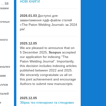
НОВІ КНИГИ
.. 58
оками
2026.01.03
Доступні для
завантаження пдф-файли статей
рочных
«The Paton Welding Journal» за 2024
рік!
нного
2025.12.05
We are pleased to announce that on
5 December 2025,
Scopus
accepted
our application for indexing “The
Paton Welding Journal”. Importantly,
this decision includes indexing articles
анализ
published between 2022 and 2025.
We sincerely congratulate us all on
лаве
this joint achievement and encourage
Authors to submit new manuscripts.
аллов
сталей
2025.12.05
я
Збірка тез пленарних та стендових