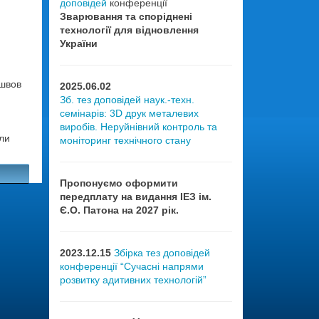
доповідей
конференції
Зварювання та споріднені
технології для відновлення
України
швов
2025.06.02
Зб. тез доповідей наук.-техн.
семінарів: 3D друк металевих
виробів. Неруйнівний контроль та
ли
моніторинг технічного стану
Пропонуємо оформити
передплату на видання ІЕЗ ім.
Є.О. Патона на 2027 рік.
2023.12.15
Збірка тез доповідей
конференції “Сучасні напрями
розвитку адитивних технологій”