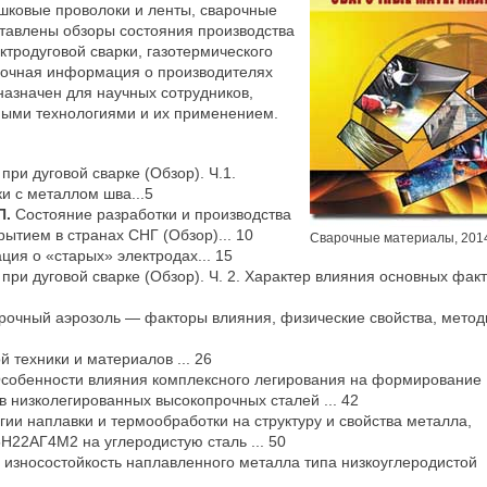
шковые проволоки и ленты, сварочные
тавлены обзоры состояния производства
тродуговой сварки, газотермического
вочная информация о производителях
назначен для научных сотрудников,
ными технологиями и их применением.
ри дуговой сварке (Обзор). Ч.1.
и с металлом шва...5
П.
Состояние разработки и производства
ытием в странах СНГ (Обзор)... 10
Сварочные материалы, 201
ия о «старых» электродах... 15
при дуговой сварке (Обзор). Ч. 2. Характер влияния основных фак
рочный аэрозоль — факторы влияния, физические свойства, мето
 техники и материалов ... 26
собенности влияния комплексного легирования на формирование
в низколегированных высокопрочных сталей ... 42
ии наплавки и термообработки на структуру и свойства металла,
22АГ4М2 на углеродистую сталь ... 50
и износостойкость наплавленного металла типа низкоуглеродистой