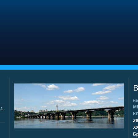
В
на
М
11
К
26
X
Бр