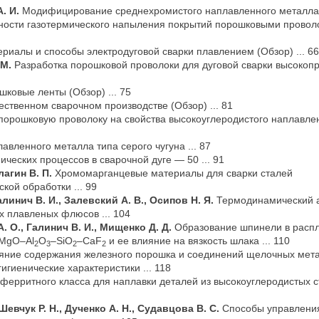
А. И.
Модифицирование среднехромистого наплавленного металла .
ности газотермического напыления покрытий порошковыми провол
иалы и способы электродуговой сварки плавлением (Обзор) ... 66
 М.
Разработка порошковой проволоки для дуговой сварки высокоп
ковые ленты (Обзор) ... 75
твенном сварочном производстве (Обзор) ... 81
порошковую проволоку на свойства высокоуглеродистого наплавле
ленного металла типа серого чугуна ... 87
ческих процессов в сварочной дуге — 50 ... 91
лагин В. П.
Хромомарганцевые материалы для сварки сталей
кой обработки ... 99
алинич В. И., Залевский А. В., Осипов Н. Я.
Термодинамический 
х плавленых флюсов ... 104
. О., Галинич В. И., Мищенко Д. Д.
Образование шпинели в расп
 MgO–Al
O
–SiO
–CaF
и ее влияние на вязкость шлака ... 110
2
3
2
2
яние содержания железного порошка и соединений щелочных мет
игиенические характеристики ... 118
ферритного класса для наплавки деталей из высокоуглеродистых 
 Шевчук Р. Н., Дученко А. Н., Судавцова В. С.
Способы управлени