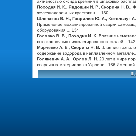
активностью оксида кремния в шлаковых расплав
Походня И. К., Явдощин И. Р., Скорина Н. В.,
железнодорожных крестовин ... 130
Шлепаков В. Н., Гаврилюк Ю. А., Котельчук А. С
Применение механизированной сварки самозащи
оборудования ... 134
Головко В. В., Походня И. К.
Влияние неметалл
высокопрочных низколегированных сталей... 142
Марченко А. Е., Скорина Н. В.
Влияние техноло
содержание водорода в наплавленном металле..
Голякевич А. А., Орлов Л. Н.
20 лет в мире по
сварочных материалов в Украине...166 Именной 
Що