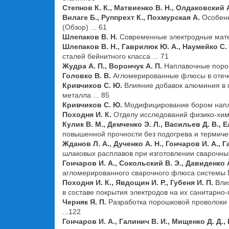
Степнов К. К., Матвиенко В. Н., Олдаковский 
Вилаге Б., Руппрехт К., Похмурская А.
Особен
(Обзор) ... 61
Шлепаков В. Н.
Современные электродные матер
Шлепаков В. Н., Гаврилюк Ю. А., Наумейко С.
сталей бейнитного класса ... 71
Жудра А. П., Ворончук А. П.
Наплавочные порош
Головко В. В.
Агломерированные флюсы в отечес
Кривчиков С. Ю.
Влияние добавок алюминия в 
металла ... 85
Кривчиков С. Ю.
Модифицирование бором наплав
Походня И. К.
Отделу исследований физико-хими
Кулик В. М., Демченко Э. Л., Васильев Д. В., Е
повышенной прочности без подогрева и термичес
Жданов Л. А., Дученко А. Н., Гончаров И. А., Г
шлаковых расплавов при изготовлении сварочны
Гончаров И. А., Сокольский В. Э., Давиденко А
агломерированного сварочного флюса системы
Походня И. К., Явдощин И. Р., Губеня И. П.
Вли
в составе покрытия электродов на их санитарно-г
Черняк Я. П.
Разработка порошковой проволоки 
...122
Гончаров И. А., Галинич В. И., Мищенко Д. Д.,