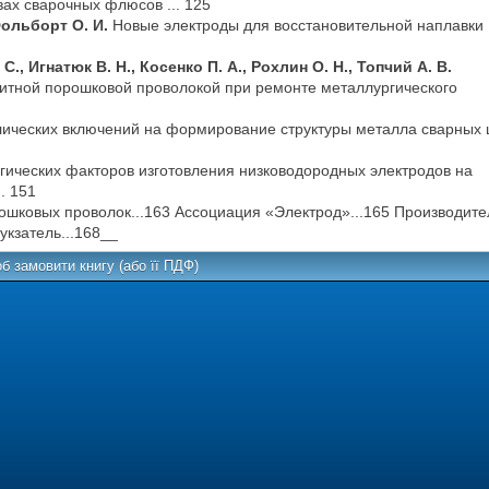
ах сварочных флюсов ... 125
 Фольборт О. И.
Новые электроды для восстановительной наплавки
., Игнатюк В. Н., Косенко П. А., Рохлин О. Н., Топчий А. В.
тной порошковой проволокой при ремонте металлургического
ических включений на формирование структуры металла сварных 
гических факторов изготовления низководородных электродов на
. 151
рошковых проволок...163 Ассоциация «Электрод»...165 Производите
укзатель...168__
б замовити книгу (або її ПДФ)