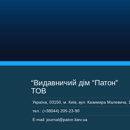
“Видавничий дім “Патон”
ТОВ
Україна
,
03150
,
м. Київ,
вул. Казимира Малевича, 
тел.: (+38044) 205-23-90
E-mail: journal@paton.kiev.ua