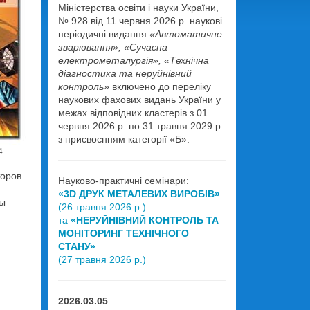
Міністерства освіти і науки України,
№ 928 від 11 червня 2026 р. наукові
періодичні видання
«Автоматичне
зварювання», «Сучасна
електрометалургія», «Технічна
діагностика та неруйнівний
контроль»
включено до переліку
наукових фахових видань України у
межах відповідних кластерів з 01
червня 2026 р. по 31 травня 2029 р.
з присвоєнням категорії «Б».
4
торов
Науково-практичні семінари:
«3D ДРУК МЕТАЛЕВИХ ВИРОБІВ»
ды
(26 травня 2026 р.)
та
«НЕРУЙНІВНИЙ КОНТРОЛЬ ТА
МОНІТОРИНГ ТЕХНІЧНОГО
СТАНУ»
(27 травня 2026 р.)
2026.03.05