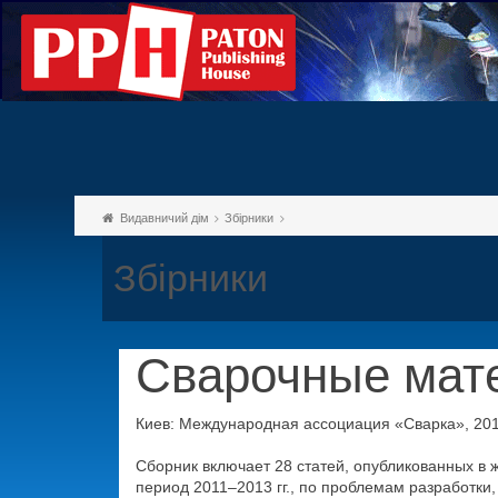
Видавничий дім
Збірники
Збірники
Сварочные мат
Киев: Международная ассоциация «Сварка», 2014
Сборник включает 28 статей, опубликованных в 
период 2011–2013 гг., по проблемам разработки