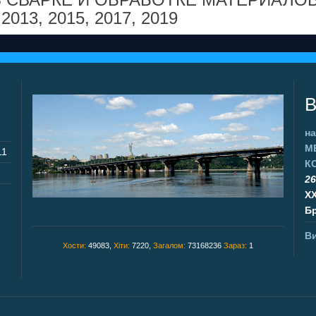
,
2013
,
2015
,
2017
,
2019
В
на
М
11
К
26
X
Бр
Ви
Хости:
49083,
Хіти:
7220,
Загалом:
73168236
Зараз:
1