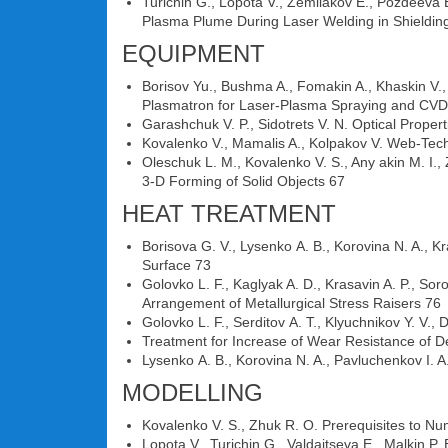
Turichin G., Lopota V., Zemliakov E., Pozdeeva E
Plasma Plume During Laser Welding in Shieldin
EQUIPMENT
Borisov Yu., Bushma A., Fomakin A., Khaskin V., K
Plasmatron for Laser-Plasma Spraying and CVD
Garashchuk V. P., Sidotrets V. N. Optical Proper
Kovalenko V., Mamalis A., Kolpakov V. Web-Techn
Oleschuk L. M., Kovalenko V. S., Any akin M. I.,
3-D Forming of Solid Objects 67
HEAT TREATMENT
Borisova G. V., Lysenko А. В., Korovina N. A., K
Surface 73
Golovko L. F., Kaglyak A. D., Krasavin A. P., S
Arrangement of Metallurgical Stress Raisers 76
Golovko L. F., Serditov А. Т., Klyuchnikov Y. V., 
Treatment for Increase of Wear Resistance of De
Lysenko А. В., Korovina N. A., Pavluchenkov I. A
MODELLING
Kovalenko V. S., Zhuk R. O. Prerequisites to N
Lopota V., Turichin G., Valdaitseva E., Malkin