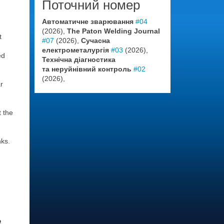
Поточний номер
Автоматичне зварювання
#04
(2026),
The Paton Welding Journal
t
#07
(2026),
Сучасна
електрометалургія
#03
(2026),
ed
Технічна діагностика
та неруйнівний контроль
#02
(2026),
r
t the
nks.
В