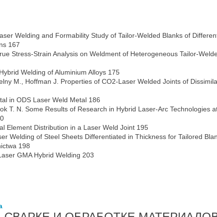
aser Welding and Formability Study of Tailor-Welded Blanks of Differen
ons 167
True Stress-Strain Analysis on Weldment of Heterogeneous Tailor-Weld
Hybrid Welding of Aluminium Alloys 175
belny M., Hoffman J. Properties of СО2-Laser Welded Joints of Dissimila
Metal in ODS Laser Weld Metal 186
Nabok T. N. Some Results of Research in Hybrid Laser-Arc Technologies a
90
l Element Distribution in a Laser Weld Joint 195
er Welding of Steel Sheets Differentiated in Thickness for Tailored Bla
nictwa 198
f Laser GMA Hybrid Welding 203
а
 СВАРКЕ И ОБРАБОТКЕ МАТЕРИАЛО