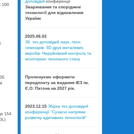
доповідей
конференції
s 100
Зварювання та споріднені
технології для відновлення
України
2025.06.02
Зб. тез доповідей наук.-техн.
6
семінарів: 3D друк металевих
виробів. Неруйнівний контроль та
моніторинг технічного стану
Пропонуємо оформити
135
передплату на видання ІЕЗ ім.
al
Є.О. Патона на 2027 рік.
2023.12.15
Збірка тез доповідей
1
конференції “Сучасні напрями
gs 154
розвитку адитивних технологій”
DL)