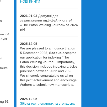
n
НОВІ КНИГИ
2026.01.03
Доступні для
завантаження пдф-файли статей
rc
«The Paton Welding Journal» за 2024
рік!
tems 64
Layer
2025.12.05
We are pleased to announce that on
5 December 2025,
Scopus
accepted
our application for indexing “The
f
Paton Welding Journal”. Importantly,
this decision includes indexing articles
ptimum
published between 2022 and 2025.
We sincerely congratulate us all on
this joint achievement and encourage
Authors to submit new manuscripts.
2025.12.05
ing 91
Збірка тез пленарних та стендових
6