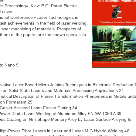
ne
s Processing». Kiev: E.O. Paton Electric
 cover.
tional Conference «Laser Technologies in
est achievements in the field of laser welding,
laser machining of materials. Prospects of
uthors of the papers are the known specialists
to Nano 9
ovative Laser Based Micro Joining Techniques in Electronic Production 
on Solid-State Lasers and Materials Processing Applications 24
inetical Description of Phase Transformation Phenomena in Metals und
sion Formalism 29
Gasjet-Assisted Laser Fusion Cutting 34
igh Power Diode Laser Welding of Aluminum Alloy EN AW-1050 A 39
ous Coating on NiTi Shape Memory Alloy by Laser Surface Alloying for
f High-Power Fibre Lasers in Laser and Laser-MIG Hybrid Welding 46