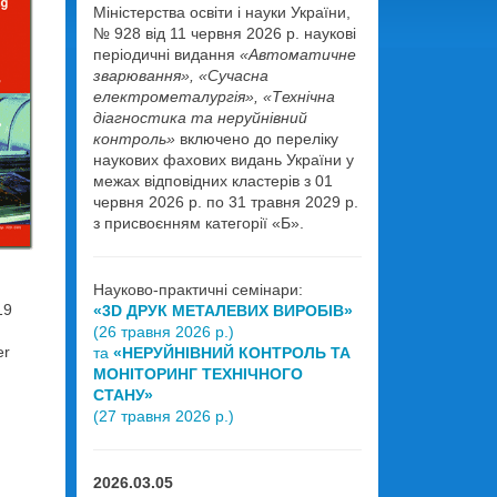
Міністерства освіти і науки України,
№ 928 від 11 червня 2026 р. наукові
періодичні видання
«Автоматичне
зварювання», «Сучасна
електрометалургія», «Технічна
діагностика та неруйнівний
контроль»
включено до переліку
наукових фахових видань України у
межах відповідних кластерів з 01
червня 2026 р. по 31 травня 2029 р.
з присвоєнням категорії «Б».
Науково-практичні семінари:
19
«3D ДРУК МЕТАЛЕВИХ ВИРОБІВ»
(26 травня 2026 р.)
er
та
«НЕРУЙНІВНИЙ КОНТРОЛЬ ТА
МОНІТОРИНГ ТЕХНІЧНОГО
СТАНУ»
(27 травня 2026 р.)
2026.03.05