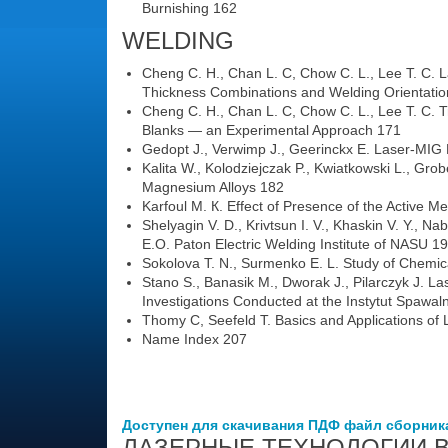
Burnishing 162
WELDING
Cheng С. H., Chan L. C, Chow C. L., Lee Т. C. L
Thickness Combinations and Welding Orientati
Cheng С. H., Chan L. C, Chow C. L., Lee Т. C. 
Blanks — an Experimental Approach 171
Gedopt J., Verwimp J., Geerinckx E. Laser-MIG 
Kalita W., Kolodziejczak P., Kwiatkowski L., Gro
Magnesium Alloys 182
Karfoul M. К. Effect of Presence of the Active 
Shelyagin V. D., Krivtsun I. V., Khaskin V. Y., 
E.O. Paton Electric Welding Institute of NASU 1
Sokolova T. N., Surmenko E. L. Study of Chemica
Stano S., Banasik M., Dworak J., Pilarczyk J. Las
Investigations Conducted at the Instytut Spawal
Thomy C, Seefeld T. Basics and Applications o
Name Index 207
Доступен для скачивания ПДФ файл сборник
ЛАЗЕРНЫЕ ТЕХНОЛОГИИ В