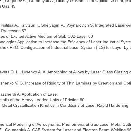
., Grigoriev A., Gumenyuk A., Dilthey U. Kinetics of Optical Discharge i
g Gas 49
islitsa A., Krivtsun I., Shelyagin V., Voynarovich S. Integrated Laser-A
 Processes 57
ties of Excited Active Medium of Slab C02-Laser 60
ologies Application to Increase the Efficiency of Laser Industrial Sys
 Zhuk R. O. Configuration of Industrial Laser System (ILS) for Layer by 
ravets O. L., Lysenko A. A. Amorphing of Alloys by Laser Glass Glazing o
oroshenko V. G. Increase of Rigidity of Thin Laminas by Creation and O
Daszherdi A. Application of Laser
tails of the Heavy Loaded Units of Friction 80
. Metal Crystallization Kinetics in Conditions of Laser Rapid Hardening
umerical Modelling of Aerodynamic Phenomena at Gas-Laser Metal Cutt
 P. E., Goumeniuk A. CAE System for Laser and Electron Beam Welding 9