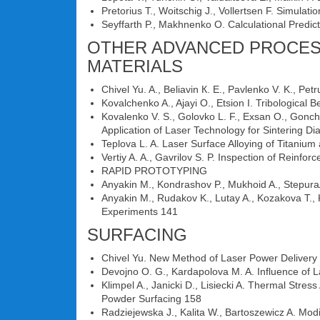
Pretorius Т., Woitschig J., Vollertsen F. Simula
Seyffarth P., Makhnenko O. Calculational Predict
OTHER ADVANCED PROCES
MATERIALS
Chivel Yu. A., Beliavin К. E., Pavlenko V. K., Pe
Kovalchenko A., Ajayi O., Etsion I. Tribological
Kovalenko V. S., Golovko L. F., Exsan O., Gonch
Application of Laser Technology for Sintering 
Teplova L. A. Laser Surface Alloying of Titanium
Vertiy A. A., Gavrilov S. P. Inspection of Rein
RAPID PROTOTYPING
Anyakin M., Kondrashov P., Mukhoid A., Stepura
Anyakin M., Rudakov K., Lutay A., Kozakova Т., 
Experiments 141
SURFACING
Chivel Yu. New Method of Laser Power Deliver
Devojno O. G., Kardapolova M. A. Influence of 
Klimpel A., Janicki D., Lisiecki A. Thermal Str
Powder Surfacing 158
Radziejewska J., Kalita W., Bartoszewicz A. Modi