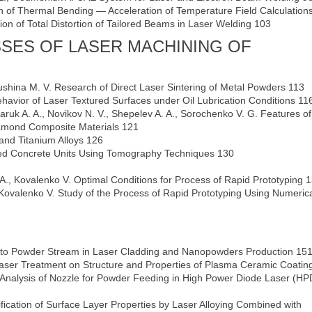
tion of Thermal Bending — Acceleration of Temperature Field Calculation
ion of Total Distortion of Tailored Beams in Laser Welding 103
SES OF LASER MACHINING OF
trushina M. V. Research of Direct Laser Sintering of Metal Powders 113
 Behavior of Laser Textured Surfaces under Oil Lubrication Conditions 11
aruk A. A., Novikov N. V., Shepelev A. A., Sorochenko V. G. Features of
Diamond Composite Materials 121
 and Titanium Alloys 126
forced Concrete Units Using Tomography Techniques 130
A., Kovalenko V. Optimal Conditions for Process of Rapid Prototyping 
Kovalenko V. Study of the Process of Rapid Prototyping Using Numeric
y to Powder Stream in Laser Cladding and Nanopowders Production 15
Laser Treatment on Structure and Properties of Plasma Ceramic Coatin
ess Analysis of Nozzle for Powder Feeding in High Power Diode Laser (HP
fication of Surface Layer Properties by Laser Alloying Combined with