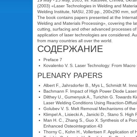
19 May - 23 May, 2003, vil. Katsiveli, Crimea, Ukrai
(2003) «Laser Technologies in Welding and Material
Welding Institute, NASU, 230 pp., 200x290 mm, soft
The book contains papers presented at the Interna
Welding and Materials Processing», covering the lat
cutting, surfacing and other advanced processes of 
application of laser technologies are considered. A
from many countries all over the world.
СОДЕРЖАНИЕ
Preface 7
Kovalenko V. S. Laser Technology: From Macro 
PLENARY PAPERS
Albert F., Jahrsdorfer В., Mys L, Schmidt M. Inn
Bachmann F. Impact of High Power Diode Lasers 
Dilthey U., Gumenyuk A., Turichin G. Towards K
Laser Welding Conditions Using Reaction-Diffu
Golubev V. S. Melt Removal Mechanisms of the 
Klimpel A., Lisiecki A., Janicki D., Stano S. H
Man H. C., Zhang S., Guo X. Synthesis of a Por
Enhanced Osteointegration 43
Thorny C., Kohn H., Vollertsen F. Application o