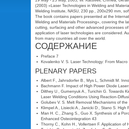
19 May - 23 May, 2003, vil. Katsiveli, Crimea, Ukrai
(2003) «Laser Technologies in Welding and Material
Welding Institute, NASU, 230 pp., 200x290 mm, soft
The book contains papers presented at the Interna
Welding and Materials Processing», covering the lat
cutting, surfacing and other advanced processes of 
application of laser technologies are considered. A
from many countries all over the world.
СОДЕРЖАНИЕ
Preface 7
Kovalenko V. S. Laser Technology: From Macro 
PLENARY PAPERS
Albert F., Jahrsdorfer В., Mys L, Schmidt M. Inn
Bachmann F. Impact of High Power Diode Lasers 
Dilthey U., Gumenyuk A., Turichin G. Towards K
Laser Welding Conditions Using Reaction-Diffu
Golubev V. S. Melt Removal Mechanisms of the 
Klimpel A., Lisiecki A., Janicki D., Stano S. H
Man H. C., Zhang S., Guo X. Synthesis of a Por
Enhanced Osteointegration 43
Thorny C., Kohn H., Vollertsen F. Application o