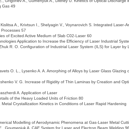
., Grigoriev A., Gumenyuk A., Dilthey U. Kinetics of Optical Discharge i
g Gas 49
islitsa A., Krivtsun I., Shelyagin V., Voynarovich S. Integrated Laser-A
 Processes 57
ties of Excited Active Medium of Slab C02-Laser 60
ologies Application to Increase the Efficiency of Laser Industrial Sys
 Zhuk R. O. Configuration of Industrial Laser System (ILS) for Layer by 
ravets O. L., Lysenko A. A. Amorphing of Alloys by Laser Glass Glazing o
oroshenko V. G. Increase of Rigidity of Thin Laminas by Creation and O
Daszherdi A. Application of Laser
tails of the Heavy Loaded Units of Friction 80
. Metal Crystallization Kinetics in Conditions of Laser Rapid Hardening
umerical Modelling of Aerodynamic Phenomena at Gas-Laser Metal Cutt
 P. E., Goumeniuk A. CAE System for Laser and Electron Beam Welding 9