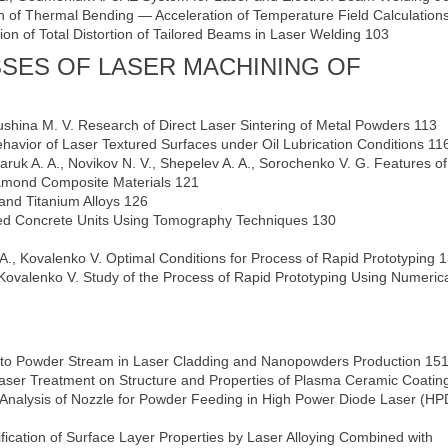
tion of Thermal Bending — Acceleration of Temperature Field Calculation
ion of Total Distortion of Tailored Beams in Laser Welding 103
SES OF LASER MACHINING OF
trushina M. V. Research of Direct Laser Sintering of Metal Powders 113
 Behavior of Laser Textured Surfaces under Oil Lubrication Conditions 11
aruk A. A., Novikov N. V., Shepelev A. A., Sorochenko V. G. Features of
Diamond Composite Materials 121
 and Titanium Alloys 126
forced Concrete Units Using Tomography Techniques 130
A., Kovalenko V. Optimal Conditions for Process of Rapid Prototyping 
Kovalenko V. Study of the Process of Rapid Prototyping Using Numeric
y to Powder Stream in Laser Cladding and Nanopowders Production 15
Laser Treatment on Structure and Properties of Plasma Ceramic Coatin
ess Analysis of Nozzle for Powder Feeding in High Power Diode Laser (HP
fication of Surface Layer Properties by Laser Alloying Combined with