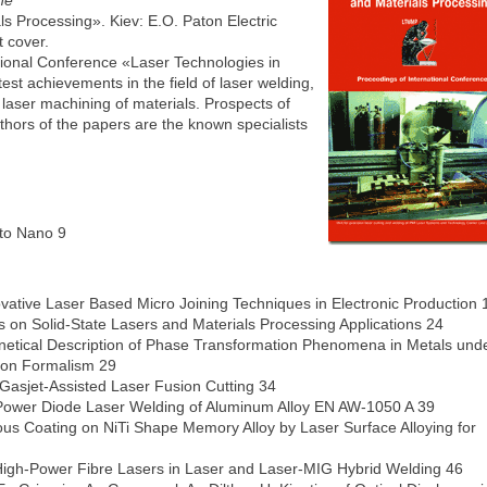
ne
s Processing». Kiev: E.O. Paton Electric
 cover.
tional Conference «Laser Technologies in
est achievements in the field of laser welding,
laser machining of materials. Prospects of
uthors of the papers are the known specialists
to Nano 9
ovative Laser Based Micro Joining Techniques in Electronic Production 
on Solid-State Lasers and Materials Processing Applications 24
inetical Description of Phase Transformation Phenomena in Metals und
sion Formalism 29
Gasjet-Assisted Laser Fusion Cutting 34
igh Power Diode Laser Welding of Aluminum Alloy EN AW-1050 A 39
ous Coating on NiTi Shape Memory Alloy by Laser Surface Alloying for
f High-Power Fibre Lasers in Laser and Laser-MIG Hybrid Welding 46