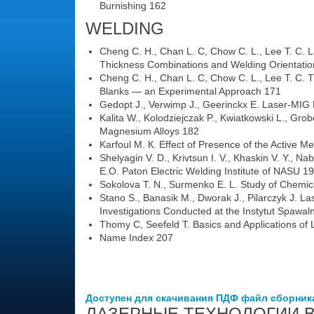
Burnishing 162
WELDING
Cheng С. H., Chan L. C, Chow C. L., Lee Т. C. L
Thickness Combinations and Welding Orientati
Cheng С. H., Chan L. C, Chow C. L., Lee Т. C. 
Blanks — an Experimental Approach 171
Gedopt J., Verwimp J., Geerinckx E. Laser-MIG 
Kalita W., Kolodziejczak P., Kwiatkowski L., Gro
Magnesium Alloys 182
Karfoul M. К. Effect of Presence of the Active 
Shelyagin V. D., Krivtsun I. V., Khaskin V. Y., 
E.O. Paton Electric Welding Institute of NASU 1
Sokolova T. N., Surmenko E. L. Study of Chemica
Stano S., Banasik M., Dworak J., Pilarczyk J. Las
Investigations Conducted at the Instytut Spawal
Thomy C, Seefeld T. Basics and Applications o
Name Index 207
Доступен для скачивания ПДФ файл сборник
ЛАЗЕРНЫЕ ТЕХНОЛОГИИ В