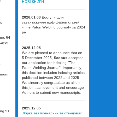
n
НОВІ КНИГИ
2026.01.03
Доступні для
завантаження пдф-файли статей
rc
«The Paton Welding Journal» за 2024
рік!
tems 64
Layer
2025.12.05
We are pleased to announce that on
5 December 2025,
Scopus
accepted
our application for indexing “The
f
Paton Welding Journal”. Importantly,
this decision includes indexing articles
ptimum
published between 2022 and 2025.
We sincerely congratulate us all on
this joint achievement and encourage
Authors to submit new manuscripts.
2025.12.05
ing 91
Збірка тез пленарних та стендових
6