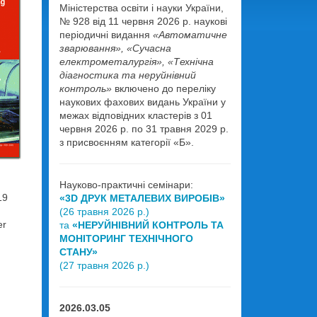
Міністерства освіти і науки України,
№ 928 від 11 червня 2026 р. наукові
періодичні видання
«Автоматичне
зварювання», «Сучасна
електрометалургія», «Технічна
діагностика та неруйнівний
контроль»
включено до переліку
наукових фахових видань України у
межах відповідних кластерів з 01
червня 2026 р. по 31 травня 2029 р.
з присвоєнням категорії «Б».
Науково-практичні семінари:
19
«3D ДРУК МЕТАЛЕВИХ ВИРОБІВ»
(26 травня 2026 р.)
er
та
«НЕРУЙНІВНИЙ КОНТРОЛЬ ТА
МОНІТОРИНГ ТЕХНІЧНОГО
СТАНУ»
(27 травня 2026 р.)
2026.03.05