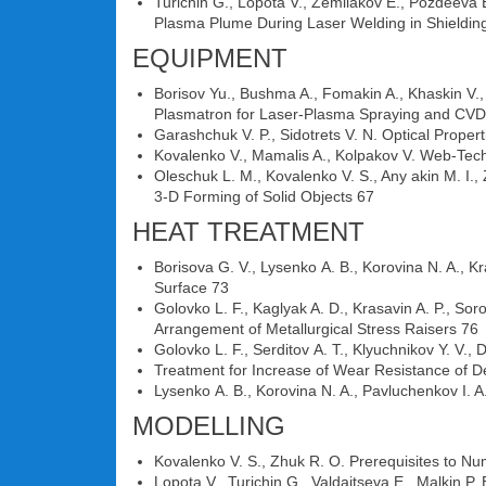
Turichin G., Lopota V., Zemliakov E., Pozdeeva E
Plasma Plume During Laser Welding in Shieldin
EQUIPMENT
Borisov Yu., Bushma A., Fomakin A., Khaskin V., K
Plasmatron for Laser-Plasma Spraying and CVD
Garashchuk V. P., Sidotrets V. N. Optical Proper
Kovalenko V., Mamalis A., Kolpakov V. Web-Techn
Oleschuk L. M., Kovalenko V. S., Any akin M. I.,
3-D Forming of Solid Objects 67
HEAT TREATMENT
Borisova G. V., Lysenko А. В., Korovina N. A., K
Surface 73
Golovko L. F., Kaglyak A. D., Krasavin A. P., S
Arrangement of Metallurgical Stress Raisers 76
Golovko L. F., Serditov А. Т., Klyuchnikov Y. V., 
Treatment for Increase of Wear Resistance of De
Lysenko А. В., Korovina N. A., Pavluchenkov I. A
MODELLING
Kovalenko V. S., Zhuk R. O. Prerequisites to N
Lopota V., Turichin G., Valdaitseva E., Malkin