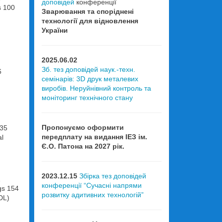
доповідей
конференції
s 100
Зварювання та споріднені
технології для відновлення
України
2025.06.02
Зб. тез доповідей наук.-техн.
6
семінарів: 3D друк металевих
виробів. Неруйнівний контроль та
моніторинг технічного стану
Пропонуємо оформити
135
передплату на видання ІЕЗ ім.
al
Є.О. Патона на 2027 рік.
2023.12.15
Збірка тез доповідей
1
конференції “Сучасні напрями
gs 154
розвитку адитивних технологій”
DL)