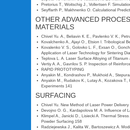
Pretorius Т., Woitschig J., Vollertsen F. Simula
Seyffarth P., Makhnenko O. Calculational Predict
OTHER ADVANCED PROCES
MATERIALS
Chivel Yu. A., Beliavin К. E., Pavlenko V. K., Pe
Kovalchenko A., Ajayi O., Etsion I. Tribological
Kovalenko V. S., Golovko L. F., Exsan O., Gonch
Application of Laser Technology for Sintering 
Teplova L. A. Laser Surface Alloying of Titanium
Vertiy A. A., Gavrilov S. P. Inspection of Rein
RAPID PROTOTYPING
Anyakin M., Kondrashov P., Mukhoid A., Stepura
Anyakin M., Rudakov K., Lutay A., Kozakova Т., 
Experiments 141
SURFACING
Chivel Yu. New Method of Laser Power Deliver
Devojno O. G., Kardapolova M. A. Influence of 
Klimpel A., Janicki D., Lisiecki A. Thermal Str
Powder Surfacing 158
Radziejewska J., Kalita W., Bartoszewicz A. Modi