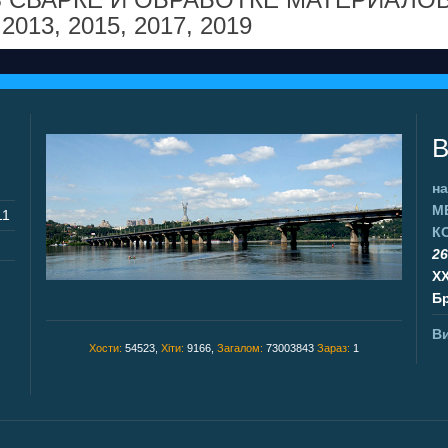
,
2013
,
2015
,
2017
,
2019
В
на
М
11
К
26
X
Бр
Ви
Хости:
54523,
Хіти:
9166,
Загалом:
73003843
Зараз:
1