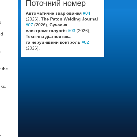
Поточний номер
Автоматичне зварювання
#04
(2026),
The Paton Welding Journal
t
#07
(2026),
Сучасна
електрометалургія
#03
(2026),
ed
Технічна діагностика
та неруйнівний контроль
#02
(2026),
r
t the
nks.
В