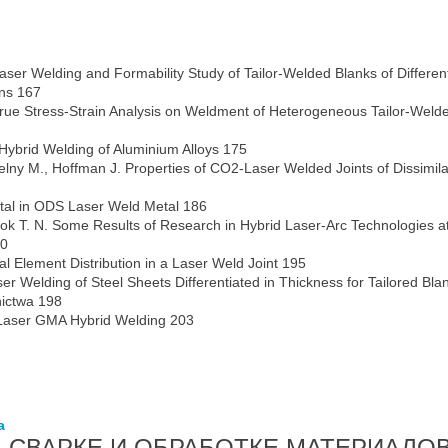
aser Welding and Formability Study of Tailor-Welded Blanks of Differen
ons 167
True Stress-Strain Analysis on Weldment of Heterogeneous Tailor-Weld
Hybrid Welding of Aluminium Alloys 175
belny M., Hoffman J. Properties of СО2-Laser Welded Joints of Dissimila
Metal in ODS Laser Weld Metal 186
Nabok T. N. Some Results of Research in Hybrid Laser-Arc Technologies a
90
l Element Distribution in a Laser Weld Joint 195
er Welding of Steel Sheets Differentiated in Thickness for Tailored Bla
nictwa 198
f Laser GMA Hybrid Welding 203
а
 СВАРКЕ И ОБРАБОТКЕ МАТЕРИАЛО