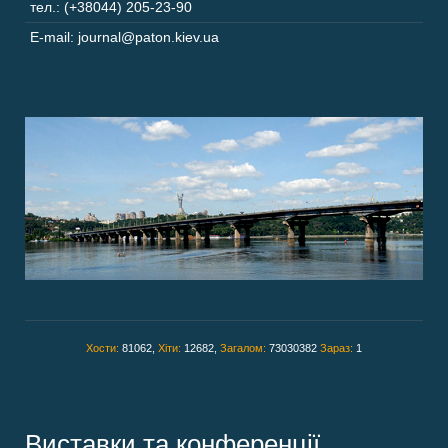
тел.: (+38044) 205-23-90
E-mail: journal@paton.kiev.ua
Хости:
81062,
Хіти:
12682,
Загалом:
73030382
Зараз:
1
Виставки та конференції