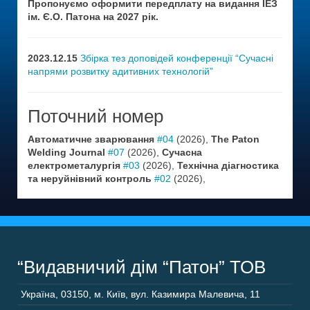
Пропонуємо оформити передплату на видання ІЕЗ
ім. Є.О. Патона на 2027 рік.
2023.12.15
Збірка тез доповідей конференції “Сучасні
напрями розвитку адитивних технологій”
Поточний номер
Автоматичне зварювання
#04
(2026),
The Paton
Welding Journal
#07
(2026),
Сучасна
електрометалургія
#03
(2026),
Технічна діагностика
та неруйнівний контроль
#02
(2026),
“Видавничий дім “Патон” ТОВ
Україна
,
03150
,
м. Київ,
вул. Казимира Малевича, 11