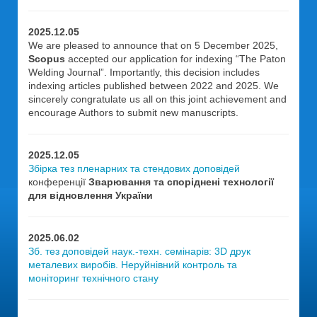
2025.12.05
We are pleased to announce that on 5 December 2025,
Scopus
accepted our application for indexing “The Paton
Welding Journal”. Importantly, this decision includes
indexing articles published between 2022 and 2025. We
sincerely congratulate us all on this joint achievement and
encourage Authors to submit new manuscripts.
2025.12.05
Збірка тез пленарних та стендових доповідей
конференції
Зварювання та споріднені технології
для відновлення України
2025.06.02
Зб. тез доповідей наук.-техн. семінарів: 3D друк
металевих виробів. Неруйнівний контроль та
моніторинг технічного стану