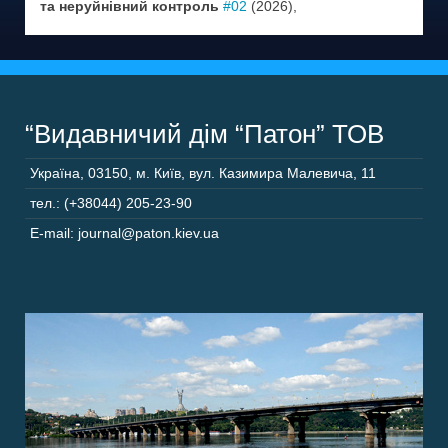
та неруйнівний контроль
#02
(2026),
“Видавничий дім “Патон” ТОВ
Україна
,
03150
,
м. Київ,
вул. Казимира Малевича, 11
тел.: (+38044) 205-23-90
E-mail: journal@paton.kiev.ua