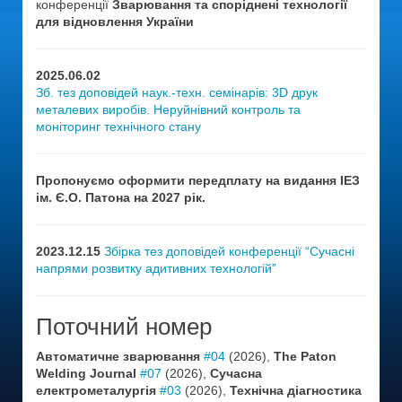
конференції
Зварювання та споріднені технології
для відновлення України
2025.06.02
Зб. тез доповідей наук.-техн. семінарів: 3D друк
металевих виробів. Неруйнівний контроль та
моніторинг технічного стану
Пропонуємо оформити передплату на видання ІЕЗ
ім. Є.О. Патона на 2027 рік.
2023.12.15
Збірка тез доповідей конференції “Сучасні
напрями розвитку адитивних технологій”
Поточний номер
Автоматичне зварювання
#04
(2026),
The Paton
Welding Journal
#07
(2026),
Сучасна
електрометалургія
#03
(2026),
Технічна діагностика