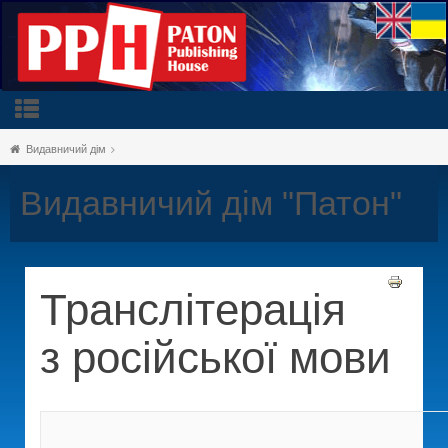
Видавничий дім
Видавничий дім "Патон"
Транслітерація
з російської мови