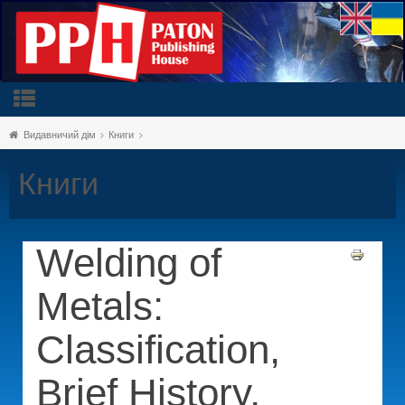
Видавничий дім
Книги
Книги
Welding of
Metals:
Classification,
Brief History,