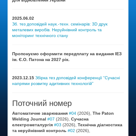
для відновлення України
2025.06.02
Зб. тез доповідей наук.-техн. семінарів: 3D друк
металевих виробів. Неруйнівний контроль та
моніторинг технічного стану
Пропонуємо оформити передплату на видання ІЕЗ
ім. Є.О. Патона на 2027 рік.
2023.12.15
Збірка тез доповідей конференції “Сучасні
напрями розвитку адитивних технологій”
Поточний номер
Автоматичне зварювання
#04
(2026),
The Paton
Welding Journal
#07
(2026),
Сучасна
електрометалургія
#03
(2026),
Технічна діагностика
та неруйнівний контроль
#02
(2026),