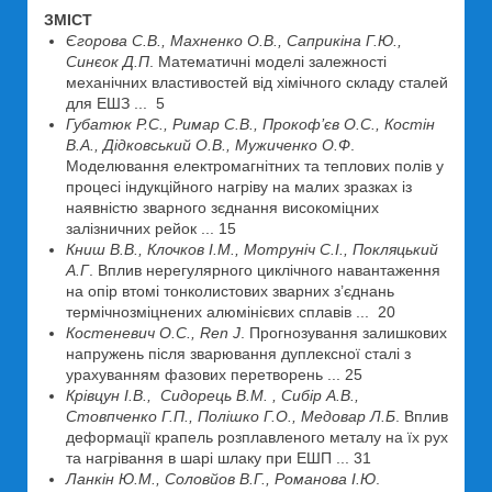
ЗМІСТ
Єгорова С.В., Махненко О.В., Саприкіна Г.Ю.,
Синєок Д.П
. Математичні моделі залежності
механічних властивостей від хімічного складу сталей
для ЕШЗ ... 5
Губатюк Р.С., Римар С.В., Прокоф’єв О.С., Костін
В.А., Дідковський О.В., Мужиченко О.Ф
.
Моделювання електромагнітних та теплових полів у
процесі індукційного нагріву на малих зразках із
наявністю зварного зєднання високоміцних
залізничних рейок ... 15
Книш В.В., Клочков І.М., Мотруніч С.І., Покляцький
А.Г
. Вплив нерегулярного циклічного навантаження
на опір втомі тонколистових зварних з’єднань
термічнозміцнених алюмінієвих сплавів ... 20
Костеневич О.С., Ren J
. Прогнозування залишкових
напружень після зварювання дуплексної сталі з
урахуванням фазових перетворень ... 25
Крівцун І.В., Сидорець В.М. , Сибір А.В.,
Стовпченко Г.П., Полішко Г.О., Медовар Л.Б
. Вплив
деформації крапель розплавленого металу на їх рух
та нагрівання в шарі шлаку при ЕШП ... 31
Ланкін Ю.М., Соловйов В.Г., Романова І.Ю
.