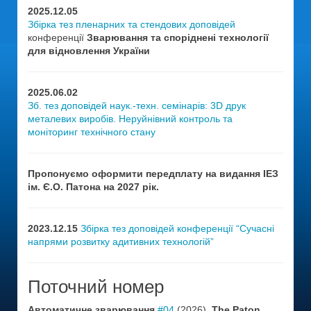
2025.12.05
Збірка тез пленарних та стендових доповідей
конференції
Зварювання та споріднені технології
для відновлення України
2025.06.02
Зб. тез доповідей наук.-техн. семінарів: 3D друк
металевих виробів. Неруйнівний контроль та
моніторинг технічного стану
Пропонуємо оформити передплату на видання ІЕЗ
ім. Є.О. Патона на 2027 рік.
2023.12.15
Збірка тез доповідей конференції “Сучасні
напрями розвитку адитивних технологій”
Поточний номер
Автоматичне зварювання
#04
(2026),
The Paton