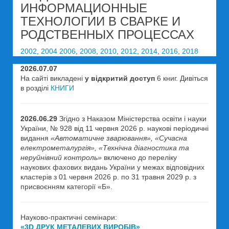
ИНФОРМАЦИОННЫЕ
ТЕХНОЛОГИИ В СВАРКЕ И
РОДСТВЕННЫХ ПРОЦЕССАХ
2002
,
2004
2006
,
2008
,
2010
,
2012
,
2014
,
2016
,
2018
2026.07.07
На сайті викладені
у відкритий доступ
6 книг. Дивіться
в розділі
КНИГИ
2026.06.29
Згідно з Наказом Міністерства освіти і науки
України, № 928 від 11 червня 2026 р. наукові періодичні
видання
«Автоматичне зварювання», «Сучасна
електрометалургія», «Технічна діагностика та
неруйнівний контроль»
включено до переліку
наукових фахових видань України у межах відповідних
кластерів з 01 червня 2026 р. по 31 травня 2029 р. з
присвоєнням категорії «Б».
Науково-практичні семінари:
«3D ДРУК МЕТАЛЕВИХ ВИРОБІВ»