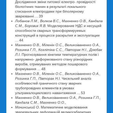
Дослідження зміни питомої електро- провідності
біологічних тканин в результаті локального
стискання електродами при біполярному
зварюванні ... 39
Лобанов Л.М., Волков В.С., Махненко О.В., Кандала
С.М., Боровик Я.В
. Моделирование НДС и несущей
способности сварных трансформируемых
конструкций в процессе раскрытия и эксплуатации
... 44
Махненко О.В., Міленін О.С., Великоіваненко О.А.,
Розинка Г.П., Козлітіна С.С., Півторак Н.І., Дзюбак
Л.І
. Прогнозування кінетики температурних полів і
напружено- деформованого стану різнорідних
виробів, отримуваних методом пошарового
формування ... 48
Махненко О.В., Міленін О.С., Великоіваненко О.А.,
Розинка Г.П., Півторак Н.І
. Чисельний аналіз
особливостей граничного стану зварних
трубопровідних елементів в умовах
ультрамалоциклового навантаження ... 53
Махненко О.В., Великоіваненко О.А., Розинка Г.П.,
Кандала С.М., Махненко О.О.,
Мочинський О
. Математичне моделювання
зварювальних деформацій великогабаритних