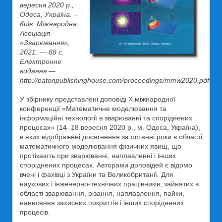
вересня 2020 р.,
Одеса, Україна. –
Київ: Міжнародна
Асоціація
«Зварювання»,
2021. — 88 с.
Електронне
видання —
http://patonpublishinghouse.com/proceedings/mmw2020.pdf.
У збірнику представлені доповіді X міжнародної
конференції «Математичне моделювання та
інформаційні технології в зварюванні та споріднених
процесах» (14–18 вересня 2020 р., м. Одеса, Україна),
в яких відображені досягнення за останні роки в області
математичного моделювання фізичних явищ, що
протікають при зварюванні, наплавленні і інших
споріднених процесах. Авторами доповідей є відомо
вчені і фахівці з України та Великобританії. Для
наукових і інженерно-технічних працівників, зайнятих в
області зварювання, різання, наплавлення, пайки,
нанесення захисних покриттів і інших споріднених
процесів.