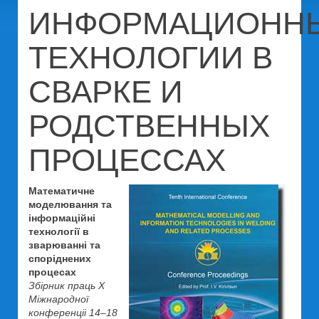
ИНФОРМАЦИОНН
ТЕХНОЛОГИИ В
СВАРКЕ И
РОДСТВЕННЫХ
ПРОЦЕССАХ
Математичне
моделювання та
інформаційні
технології в
зварюванні та
споріднених
процесах
Збірник праць Х
Міжнародної
конференціі 14–18