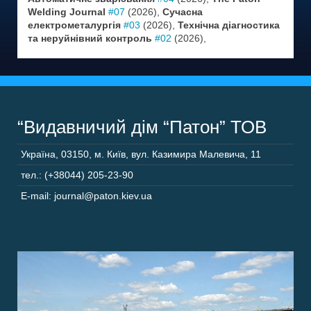
Welding Journal
#07
(2026),
Сучасна
електрометалургія
#03
(2026),
Технічна діагностика
та неруйнівний контроль
#02
(2026),
“Видавничий дім “Патон” ТОВ
Україна
,
03150
,
м. Київ,
вул. Казимира Малевича, 11
тел.: (+38044) 205-23-90
E-mail: journal@paton.kiev.ua