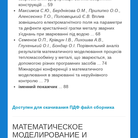
конструкцій ... 59
Максимов C.Ю., Берднікова О.М., Прилипко О.О.,
Алексеєнко Т.О., Половецький Є.В
. Вплив
зовнішнього електромагнітного поля на параметри
та дефекти кристалічної гратки металу зварних
з’єднань при зварюванні під водою ... 68
Семенов O.П., Крівцун I.В., Лихошва А.В.,
Глухенький O.І., Бондар O.І
. Порівняльний аналіз
результатів математичного моделювання процесів
тепломасообміну у металі, що зварюється, за
допомогою різних програмних засобів ... 74
Міжнародні конференції з математичного
моделювання в зварюванні та неруйнівного
контролю ... 79
іменний покажчик
... 88
Доступен для скачивания ПДФ файл сборника
МАТЕМАТИЧЕСКОЕ
МОДЕЛИРОВАНИЕ И