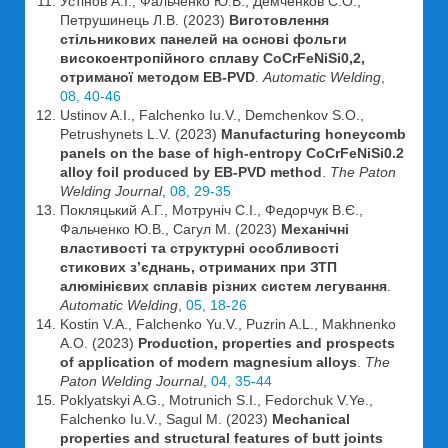
Устінов А.І., Фальченко Ю.В., Демченков С.О.,
Петрушинець Л.В. (2023)
Виготовлення
стільникових панелей на основі фольги
високоентропійного сплаву CoCrFeNiSi0,2,
отриманої методом EB-PVD
.
Automatic Welding
,
08, 40-46
Ustinov A.I., Falchenko Iu.V., Demchenkov S.O.,
Petrushynets L.V. (2023)
Manufacturing honeycomb
panels on the base of high-entropy CoCrFeNiSi0.2
alloy foil produced by EB-PVD method
.
The Paton
Welding Journal
,
08, 29-35
Покляцький А.Г., Мотруніч С.І., Федорчук В.Є.,
Фальченко Ю.В., Сагул М. (2023)
Механічні
властивості та структурні особливості
стикових з’єднань, отриманих при ЗТП
алюмінієвих сплавів різних систем легування
.
Automatic Welding
,
05, 18-26
Kostin V.A., Falchenko Yu.V., Puzrin A.L., Makhnenko
A.O. (2023)
Production, properties and prospects
of application of modern magnesium alloys
.
The
Paton Welding Journal
,
04, 35-44
Poklyatskyi A.G., Motrunich S.I., Fedorchuk V.Ye.,
Falchenko Iu.V., Sagul M. (2023)
Mechanical
properties and structural features of butt joints