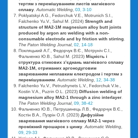
тертям з перемішуванням листів магнієвого
сплаву
.
Automatic Welding
,
03, 3-10
Poklyatskyi A.G., Fedorchuk V.E., Motrunich S.I.,
Falchenko Yu.V., Sahul M. (2024)
Strength and
structure of MA2-1M magnesium alloy butt joints
produced by argon arc welding with a non-
consumable electrode and by friction with stirring
.
The Paton Welding Journal
,
02, 14-18
Покляцький А.Г., Федорчук В.Є., Мотруніч С.І.,
Фальченко Ю.В., Sahul M. (2023)
Міцність і
структура стикових з’єднань магнієвого сплаву
МА2-1М, отриманих аргонодуговим
зварюванням неплавким електродом і тертям з
перемішуванням
.
Automatic Welding
,
12, 34-38
Falchenko Yu.V., Petrushynets L.V., Fedorchuk V.Ie.,
Kostin V.A., Puzrin O.L. (2023)
Diffusion welding of
magnesium alloy MA2-1 through a zinc interlayer
.
The Paton Welding Journal
,
09, 38-42
Фальченко Ю.В., Петрушинець Л.В., Федорчук В.Є.,
Костін В.А., Пузрін О.Л. (2023)
Дифузійне
зварювання магнієвого сплаву МА2-1 через
проміжний прошарок з цинку
.
Automatic Welding
,
09, 29-33