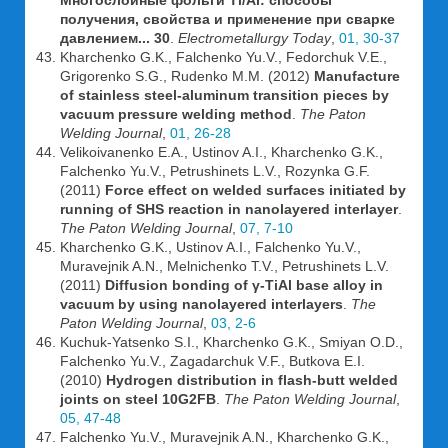
Многослойные фольги Ti/Al: способы
получения, свойства и применение при сварке
давлением... 30
.
Electrometallurgy Today
,
01, 30-37
Kharchenko G.K., Falchenko Yu.V., Fedorchuk V.E.,
Grigorenko S.G., Rudenko M.M. (2012)
Manufacture
of stainless steel-aluminum transition pieces by
vacuum pressure welding method
.
The Paton
Welding Journal
,
01, 26-28
Velikoivanenko E.A., Ustinov A.I., Kharchenko G.K.,
Falchenko Yu.V., Petrushinets L.V., Rozynka G.F.
(2011)
Force effect on welded surfaces initiated by
running of SHS reaction in nanolayered interlayer
.
The Paton Welding Journal
,
07, 7-10
Kharchenko G.K., Ustinov A.I., Falchenko Yu.V.,
Muravejnik A.N., Melnichenko T.V., Petrushinets L.V.
(2011)
Diffusion bonding of γ-TiAl base alloy in
vacuum by using nanolayered interlayers
.
The
Paton Welding Journal
,
03, 2-6
Kuchuk-Yatsenko S.I., Kharchenko G.K., Smiyan O.D.,
Falchenko Yu.V., Zagadarchuk V.F., Butkova E.I.
(2010)
Hydrogen distribution in flash-butt welded
joints on steel 10G2FB
.
The Paton Welding Journal
,
05, 47-48
Falchenko Yu.V., Muravejnik A.N., Kharchenko G.K.,