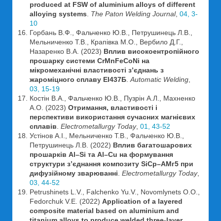
produced at FSW of aluminium alloys of different
alloying systems
.
The Paton Welding Journal
,
04, 3-
10
Горбань В.Ф., Фальченко Ю.В., Петрушинець Л.В.,
Мельниченко Т.В., Крапівка М.О., Вербило Д.Г.,
Назаренко В.А. (2023)
Вплив високоентропійного
прошарку системи CrMnFeCoNi на
мікромеханічні властивості з’єднань з
жароміцного сплаву ЕІ437Б
.
Automatic Welding
,
03, 15-19
Костін В.А., Фальченко Ю.В., Пузрін А.Л., Махненко
А.О. (2023)
Отримання, властивості і
перспективи використання сучасних магнієвих
сплавів
.
Electrometallurgy Today
,
01, 43-52
Устінов А.І., Мельниченко Т.В., Фальченко Ю.В.,
Петрушинець Л.В. (2022)
Вплив багатошарових
прошарків Al–Si та Al–Cu на формування
структури зʼєднання композиту SiCр–АМг5 при
дифузійному зварюванні
.
Electrometallurgy Today
,
03, 44-52
Petrushinets L.V., Falchenko Yu.V., Novomlynets O.O.,
Fedorchuk V.E. (2022)
Application of a layered
composite material based on aluminium and
titanium alloys to produce welded three-layer