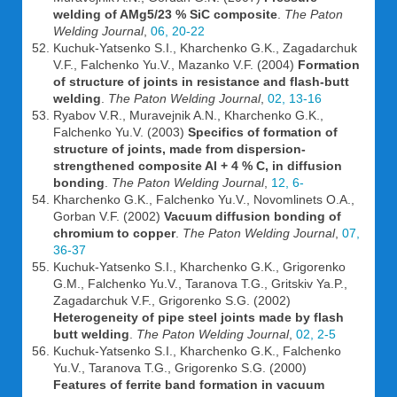
welding of AMg5/23 % SiC composite
.
The Paton
Welding Journal
,
06, 20-22
Kuchuk-Yatsenko S.I., Kharchenko G.K., Zagadarchuk
V.F., Falchenko Yu.V., Mazanko V.F. (2004)
Formation
of structure of joints in resistance and flash-butt
welding
.
The Paton Welding Journal
,
02, 13-16
Ryabov V.R., Muravejnik A.N., Kharchenko G.K.,
Falchenko Yu.V. (2003)
Specifics of formation of
structure of joints, made from dispersion-
strengthened composite Al + 4 % C, in diffusion
bonding
.
The Paton Welding Journal
,
12, 6-
Kharchenko G.K., Falchenko Yu.V., Novomlinets O.A.,
Gorban V.F. (2002)
Vacuum diffusion bonding of
chromium to copper
.
The Paton Welding Journal
,
07,
36-37
Kuchuk-Yatsenko S.I., Kharchenko G.K., Grigorenko
G.M., Falchenko Yu.V., Taranova T.G., Gritskiv Ya.P.,
Zagadarchuk V.F., Grigorenko S.G. (2002)
Heterogeneity of pipe steel joints made by flash
butt welding
.
The Paton Welding Journal
,
02, 2-5
Kuchuk-Yatsenko S.I., Kharchenko G.K., Falchenko
Yu.V., Taranova T.G., Grigorenko S.G. (2000)
Features of ferrite band formation in vacuum