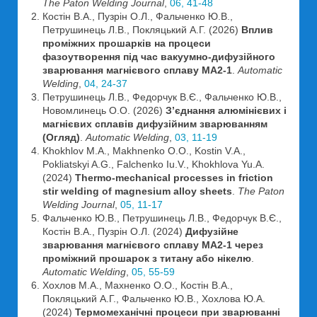
The Paton Welding Journal
,
06, 41-48
Костін В.А., Пузрін О.Л., Фальченко Ю.В.,
Петрушинець Л.В., Покляцький А.Г. (2026)
Вплив
проміжних прошарків на процеси
фазоутворення під час вакуумно-дифузійного
зварювання магнієвого сплаву МА2-1
.
Automatic
Welding
,
04, 24-37
Петрушинець Л.В., Федорчук В.Є., Фальченко Ю.В.,
Новомлинець О.О. (2026)
З’єднання алюмінієвих і
магнієвих сплавів дифузійним зварюванням
(Огляд)
.
Automatic Welding
,
03, 11-19
Khokhlov M.A., Makhnenko O.O., Kostin V.A.,
Pokliatskyi A.G., Falchenko Iu.V., Khokhlova Yu.A.
(2024)
Thermo-mechanical processes in friction
stir welding of magnesium alloy sheets
.
The Paton
Welding Journal
,
05, 11-17
Фальченко Ю.В., Петрушинець Л.В., Федорчук В.Є.,
Костін В.А., Пузрін О.Л. (2024)
Дифузійне
зварювання магнієвого сплаву МА2-1 через
проміжний прошарок з титану або нікелю
.
Automatic Welding
,
05, 55-59
Хохлов М.А., Махненко О.О., Костін В.А.,
Покляцький А.Г., Фальченко Ю.В., Хохлова Ю.А.
(2024)
Термомеханічні процеси при зварюванні