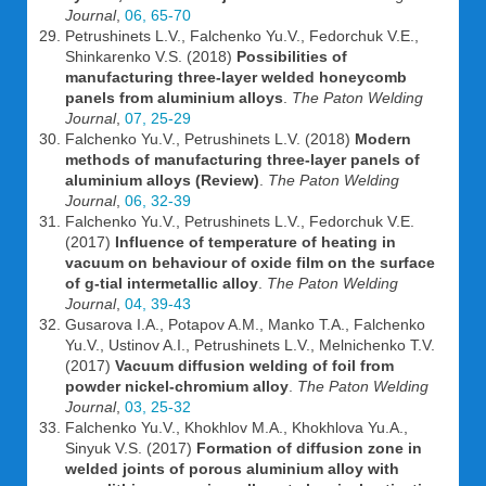
Journal
,
06, 65-70
Petrushinets L.V., Falchenko Yu.V., Fedorchuk V.E.,
Shinkarenko V.S. (2018)
Possibilities of
manufacturing three-layer welded honeycomb
panels from aluminium alloys
.
The Paton Welding
Journal
,
07, 25-29
Falchenko Yu.V., Petrushinets L.V. (2018)
Modern
methods of manufacturing three-layer panels of
aluminium alloys (Review)
.
The Paton Welding
Journal
,
06, 32-39
Falchenko Yu.V., Petrushinets L.V., Fedorchuk V.E.
(2017)
Influence of temperature of heating in
vacuum on behaviour of oxide film on the surface
of g-tial intermetallic alloy
.
The Paton Welding
Journal
,
04, 39-43
Gusarova I.A., Potapov A.M., Manko T.A., Falchenko
Yu.V., Ustinov A.I., Petrushinets L.V., Melnichenko T.V.
(2017)
Vacuum diffusion welding of foil from
powder nickel-chromium alloy
.
The Paton Welding
Journal
,
03, 25-32
Falchenko Yu.V., Khokhlov M.A., Khokhlova Yu.A.,
Sinyuk V.S. (2017)
Formation of diffusion zone in
welded joints of porous aluminium alloy with