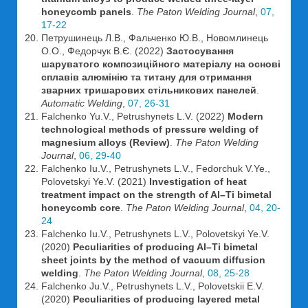
honeycomb panels
.
The Paton Welding Journal
,
07,
17-22
Петрушинець Л.В., Фальченко Ю.В., Новомлинець
О.О., Федорчук В.Є. (2022)
Застосування
шаруватого композиційного матеріалу на основі
сплавів алюмінію та титану для отримання
зварних тришарових стільникових панелей
.
Automatic Welding
,
07, 26-31
Falchenko Yu.V., Petrushynets L.V. (2022)
Modern
technological methods of pressure welding of
magnesium alloys (Review)
.
The Paton Welding
Journal
,
06, 29-40
Falchenko Iu.V., Petrushynets L.V., Fedorchuk V.Ye.,
Polovetskyi Ye.V. (2021)
Investigation of heat
treatment impact on the strength of Al–Ti bimetal
honeycomb core
.
The Paton Welding Journal
,
04, 20-
24
Falchenko Iu.V., Petrushynets L.V., Polovetskyi Ye.V.
(2020)
Peculiarities of producing Al–Ti bimetal
sheet joints by the method of vacuum diffusion
welding
.
The Paton Welding Journal
,
08, 25-28
Falchenko Ju.V., Petrushynets L.V., Polovetskii E.V.
(2020)
Peculiarities of producing layered metal