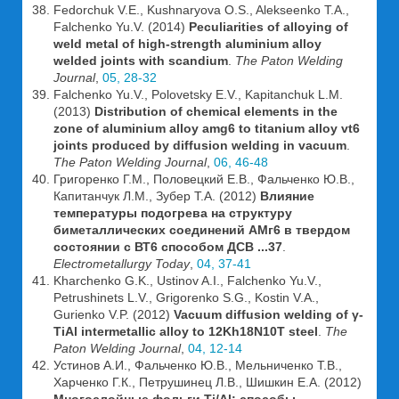
Fedorchuk V.E., Kushnaryova O.S., Alekseenko T.A.,
Falchenko Yu.V. (2014)
Peculiarities of alloying of
weld metal of high-strength aluminium alloy
welded joints with scandium
.
The Paton Welding
Journal
,
05, 28-32
Falchenko Yu.V., Polovetsky E.V., Kapitanchuk L.M.
(2013)
Distribution of chemical elements in the
zone of aluminium alloy amg6 to titanium alloy vt6
joints produced by diffusion welding in vacuum
.
The Paton Welding Journal
,
06, 46-48
Григоренко Г.М., Половецкий Е.В., Фальченко Ю.В.,
Капитанчук Л.М., Зубер Т.А. (2012)
Влияние
температуры подогрева на структуру
биметаллических соединений АМг6 в твердом
состоянии с ВТ6 способом ДСВ ...37
.
Electrometallurgy Today
,
04, 37-41
Kharchenko G.K., Ustinov A.I., Falchenko Yu.V.,
Petrushinets L.V., Grigorenko S.G., Kostin V.A.,
Gurienko V.P. (2012)
Vacuum diffusion welding of γ-
TiAl intermetallic alloy to 12Kh18N10T steel
.
The
Paton Welding Journal
,
04, 12-14
Устинов А.И., Фальченко Ю.В., Мельниченко Т.В.,
Харченко Г.К., Петрушинец Л.В., Шишкин Е.А. (2012)