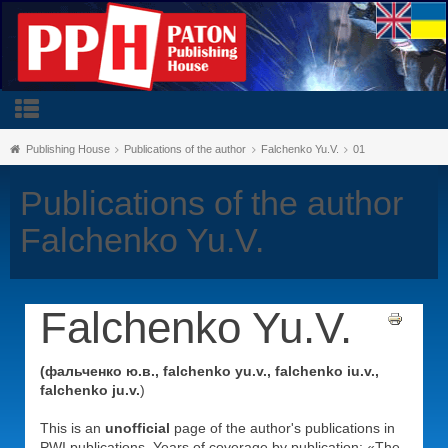
Publishing House
Publications of the author
Falchenko Yu.V.
01
Publications of the author
Falchenko Yu.V.
Falchenko Yu.V.
(фальченко ю.в., falchenko yu.v., falchenko iu.v.,
falchenko ju.v.
)
This is an
unofficial
page of the author's publications in
PWI publications. Years of coverage by publication: «The