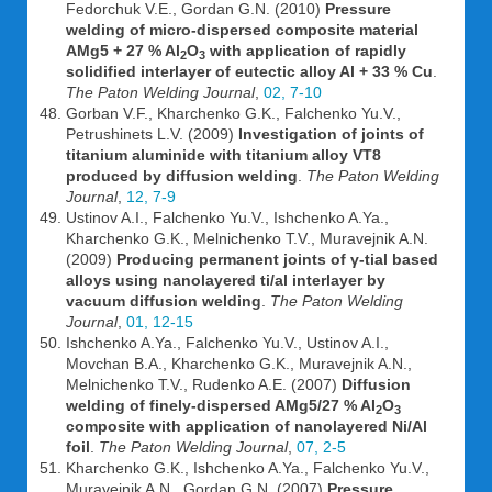
Fedorchuk V.E., Gordan G.N. (2010)
Pressure
welding of micro-dispersed composite material
AMg5 + 27 % Al
O
with application of rapidly
2
3
solidified interlayer of eutectic alloy Al + 33 % Cu
.
The Paton Welding Journal
,
02, 7-10
Gorban V.F., Kharchenko G.K., Falchenko Yu.V.,
Petrushinets L.V. (2009)
Investigation of joints of
titanium aluminide with titanium alloy VT8
produced by diffusion welding
.
The Paton Welding
Journal
,
12, 7-9
Ustinov A.I., Falchenko Yu.V., Ishchenko A.Ya.,
Kharchenko G.K., Melnichenko T.V., Muravejnik A.N.
(2009)
Producing permanent joints of γ-tial based
alloys using nanolayered ti/al interlayer by
vacuum diffusion welding
.
The Paton Welding
Journal
,
01, 12-15
Ishchenko A.Ya., Falchenko Yu.V., Ustinov A.I.,
Movchan B.A., Kharchenko G.K., Muravejnik A.N.,
Melnichenko T.V., Rudenko A.E. (2007)
Diffusion
welding of finely-dispersed AMg5/27 % AI
O
2
3
composite with application of nanolayered Ni/Al
foil
.
The Paton Welding Journal
,
07, 2-5
Kharchenko G.K., Ishchenko A.Ya., Falchenko Yu.V.,
Muravejnik A.N., Gordan G.N. (2007)
Pressure