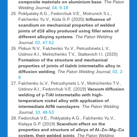
composite materials on aluminium base
.
The Paton
Welding Journal
,
04, 9-18
Poklyatsky A.G., Fedorchuk V.E., Motrunich S.L.,
Falchenko Yu.V., Kisla G.P. (2020)
Influence of
scandium on mechanical properties of welded
joints of d16 alloy produced using filler wires of
different alloying systems
.
The Paton Welding
Journal
,
02, 47-52
Piskun N.V., Falchenko Yu.V., Petrushinets L.V.,
Ustinov A.I., Melnichenko T.V., Statkevich I.I. (2020)
Formation of the structure and mechanical
properties of joints of tialnb intermetallic alloy in
diffusion welding
.
The Paton Welding Journal
,
02, 2-
8
Falchenko Iu.V., Petrushynets L.V., Melnichenko T.V.,
Ustinov A.I., Fedorchuk V.E. (2019)
Vacuum diffusion
welding of γ-TiAl intermetallic with high-
temperature nickel alloy with application of
intermediate Al/Ni nanolayers
.
The Paton Welding
Journal
,
10, 48-53
Fedorchuk V.E., Poklyatsky A.G., Falchenko Yu.V.,
Kislaya G.P. (2019)
Scandium effect on the
properties and structure of alloys of Al–Zn–Mg–Cu
system, their welded joints
.
The Paton Welding