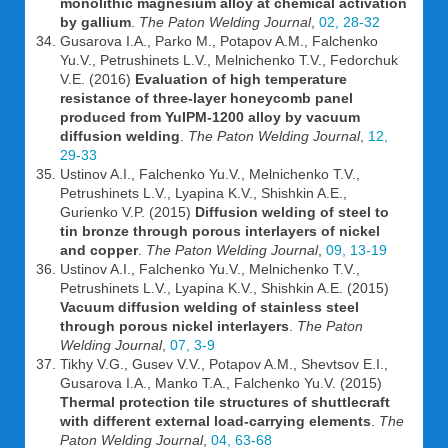
monolithic magnesium alloy at chemical activation
by gallium
.
The Paton Welding Journal
,
02, 28-32
Gusarova I.A., Parko M., Potapov A.M., Falchenko
Yu.V., Petrushinets L.V., Melnichenko T.V., Fedorchuk
V.E. (2016)
Evaluation of high temperature
resistance of three-layer honeycomb panel
produced from YuIPM-1200 alloy by vacuum
diffusion welding
.
The Paton Welding Journal
,
12,
29-33
Ustinov A.I., Falchenko Yu.V., Melnichenko T.V.,
Petrushinets L.V., Lyapina K.V., Shishkin A.E.,
Gurienko V.P. (2015)
Diffusion welding of steel to
tin bronze through porous interlayers of nickel
and copper
.
The Paton Welding Journal
,
09, 13-19
Ustinov A.I., Falchenko Yu.V., Melnichenko T.V.,
Petrushinets L.V., Lyapina K.V., Shishkin A.E. (2015)
Vacuum diffusion welding of stainless steel
through porous nickel interlayers
.
The Paton
Welding Journal
,
07, 3-9
Tikhy V.G., Gusev V.V., Potapov A.M., Shevtsov E.I.,
Gusarova I.A., Manko T.A., Falchenko Yu.V. (2015)
Thermal protection tile structures of shuttlecraft
with different external load-carrying elements
.
The
Paton Welding Journal
,
04, 63-68