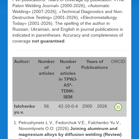
Paton Welding Journal» (2000-2026), «Automatic
Welding» (2007-2026), «Technical Diagnostics and Non-
Destructive Testing» (2001-2026), «Electrometallurgy
Today» (2001-2026). The spelling of the author in
Russian, Ukrainian, and English in journal publications is
indicated in parentheses. Accuracy and completeness of
coverage
not guaranteed
.
Author:
Number
Number
Years of
ORCID
of
of
Publications
articles
articles
in TPWJ-
AS*-
TDNK-
SEM
falchenko
56
42-10-0-4
2000
2026
yu.v.
Petrushynets L.V., Fedorchuk V.E., Falchenko Yu.V.,
Novomlynets O.O. (2026)
Joining aluminum and
magnesium alloys by diffusion welding (Review)
.